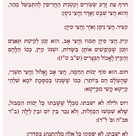
חרף.
עֵת זֶרַע שְׂעוֹרִים וְקִטְנִית הַחֲרִיפִין לְהִתְבַּשֵּׁל מַהֵר,
וְהוּא חֲצִי שְׁבָט וַאֲדָר וַחֲצִי נִיסָן:
קציר.
חֲצִי נִיסָן וְאִיָּר וַחֲצִי סִיוָן:
קיץ.
חֲצִי סִיוָן תַּמּוּז וַחֲצִי אָב, הוּא זְמַן לְקִיטַת תְּאֵנִים
וּזְמַן שֶׁמְּיַבְּשִׁים אוֹתָן בַּשָּׂדוֹת, וּשְׁמוֹ קַיִץ, כְּמוֹ הַלֶּחֶם
וְהַקַּיִץ לֶאֱכוֹל הַנְּעָרִים (ש"ב ט"ז):
חום.
הוּא סוֹף יְמוֹת הַחַמָּה, חֲצִי אָב וֶאֱלוּל וַחֲצִי תִשְׁרֵי,
שֶׁהָעוֹלָם חַם בְּיוֹתֵר; כְּמוֹ שֶׁשָּׁנִינוּ בְּמַסֶּכֶת יוֹמָא שִׁלְהֵי
קַיְיטָא קָשֵׁי מִקַּיְיטָא:
ויום ולילה לא ישבתו.
מִכְּלָל שֶׁשָּׁבְתוּ כָּל יְמוֹת הַמַּבּוּל,
שֶׁלֹּא שִׁמְּשׁוּ הַמַּזָּלוֹת, וְלֹא נִכַּר בֵּין יוֹם וּבֵין לַיְלָה (ב"ר
פכ"ה ופ' ל"ד):
לא ישבתו.
לֹא יִפְסְקוּ כָּל אֵלֶה מִלְּהִתְנַהֵג כְּסִדְרָן: