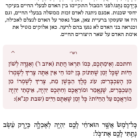
בְּיֶדְכֶם נִתָּנוּ.
לפני המבול התקיימו בין האדם לבעלי החיים בעיקר
יחסי שכנות. אמנם ניתנה לאדם זכות ממשלה בבעלי החיים, וגם
היו אז שעסקו ברעיית צאן, אבל נאסר על האדם לנצלם לאכילה,
וכנראה בני האדם לא נגעו בהם לרעה. כאן אלוקים מטיל את
אימת האדם על שאר היצורים החיים.
רש"י
וחתכם.
וְאֵימַתְכֶם, כְּמוֹ תִּרְאוּ חֲתַת (איוב ו') וְאַגָּדָה לְשׁוֹן
חַיּוּת שֶׁכָּל זְמַן שֶׁתִּינוֹק בֶּן יוֹמוֹ חַי אֵין אַתָּה צָרִיךְ לְשָׁמְרוֹ
מִן הָעַכְבָּרִים; עוֹג מֶלֶךְ הַבָּשָׁן מֵת, צָרִיךְ לְשָׁמְרוֹ מִן
הָעַכְבָּרִים, שֶׁנֶּאֱמַר וּמוֹרַאֲכֶם וְחִתְּכֶם יִהְיֶה, אֵימָתַי יִהְיֶה
מוֹרַאֲכֶם עַל הַחַיּוֹת? כָּל זְמַן שֶׁאַתֶּם חַיִּים (שבת קנ"א):
כָּל־רֶ֙מֶשׂ֙ אֲשֶׁ֣ר הוּא־חַ֔י לָכֶ֥ם יִהְיֶ֖ה לְאָכְלָ֑ה כְּיֶ֣רֶק עֵ֔שֶׂב
נָתַ֥תִּי לָכֶ֖ם אֶת־כֹּֽל׃