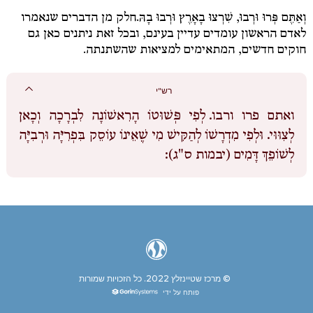
וְאַתֶּם פְּרוּ וּרְבוּ, שִׁרְצוּ בָאָרֶץ וּרְבוּ בָהּ.
חלק מן הדברים שנאמרו
לאדם הראשון עומדים עדיין בעינם, ובכל זאת ניתנים כאן גם
חוקים חדשים, המתאימים למציאות שהשתנתה.
רש"י
ואתם פרו ורבו.
לְפִי פְּשׁוּטוֹ הָרִאשׁוֹנָה לִבְרָכָה וְכָאן
לְצִוּוּי. וּלְפִי מִדְרָשׁוֹ לְהַקִּישׁ מִי שֶׁאֵינוֹ עוֹסֵק בִּפְרִיָּה וּרְבִיָּה
לְשׁוֹפֵךְ דָּמִים (יבמות ס"ג):
© מרכז שטיינזלץ 2022.
כל הזכויות שמורות
פותח על ידי