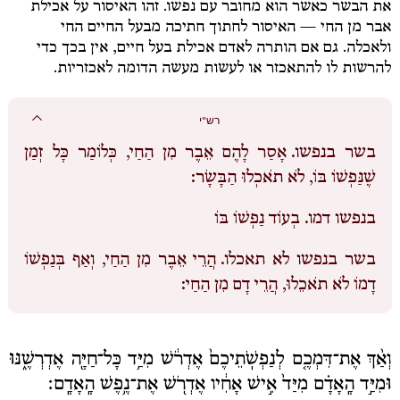
את הבשר כאשר הוא מחובר עם נפשו. זהו האיסור על אכילת
אבר מן החי — האיסור לחתוך חתיכה מבעל החיים החי
ולאכלה. גם אם הותרה לאדם אכילת בעל חיים, אין בכך כדי
להרשות לו להתאכזר או לעשות מעשה הדומה לאכזריות.
רש"י
בשר בנפשו.
אָסַר לָהֶם אֵבֶר מִן הַחַי, כְּלוֹמַר כָּל זְמַן
שֶׁנַּפְשׁוֹ בּוֹ, לֹא תֹאכְלוּ הַבָּשָׂר:
בנפשו דמו.
בְעוֹד נַפְשׁוֹ בּוֹ
בשר בנפשו לא תאכלו.
הֲרֵי אֵבֶר מִן הַחַי, וְאַף בְּנַפְשׁוֹ
דָמוֹ לֹא תֹאכֵלוּ, הֲרֵי דָם מִן הַחַי:
וְאַ֨ךְ אֶת־דִּמְכֶ֤ם לְנַפְשֹֽׁתֵיכֶם֙ אֶדְרֹ֔שׁ מִיַּ֥ד כָּל־חַיָּ֖ה אֶדְרְשֶׁ֑נּוּ
וּמִיַּ֣ד הָֽאָדָ֗ם מִיַּד֙ אִ֣ישׁ אָחִ֔יו אֶדְרֹ֖שׁ אֶת־נֶ֥פֶשׁ הָֽאָדָֽם׃