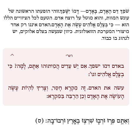
שֹׁפֵךְ דַּם הָאָדָם, בָּאָדָם
—
דָּמוֹ יִשָּׁפֵךְ.
זוהי הופעתו הראשונה של
עונש המוות, והוא מוטל על רוצח אדם. הטעם לכל הציוויים הללו
הוא —
כִּי בְּצֶלֶם אֱלֹהִים עָשָׂה אֶת הָאָדָם.
האדם איננו רק אחד
מיצורי המערכת הזואולוגית. כיוון שנעשה בצלם אלוקים, יש
לנהוג בו כבוד.
רש"י
באדם דמו ישפך.
אִם יֵשׁ עֵדִים הֲמִיתוּהוּ אַתֶּם, לָמָּה? כִּי
בְצֶלֶם אֱלֹהִים וגו':
עשה את האדם.
זֶה מִקְרָא חָסֵר, וְצָרִיךְ לִהְיוֹת עָשָׂה
הָעוֹשֶׂה אֶת הָאָדָם וְכֵן הַרְבֵּה בַּמִּקְרָא:
וְאַתֶּ֖ם פְּר֣וּ וּרְב֑וּ שִׁרְצ֥וּ בָאָ֖רֶץ וּרְבוּ־בָֽהּ׃ (ס)