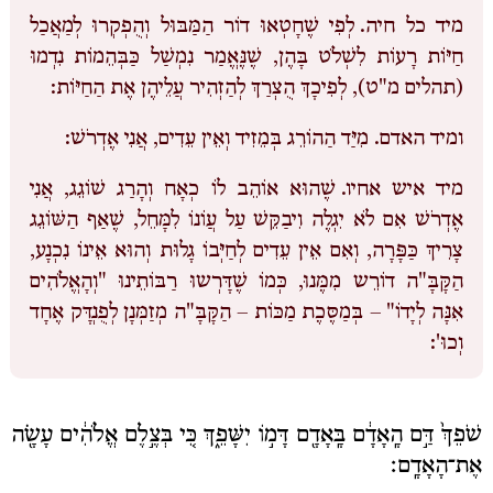
מיד כל חיה.
לְפִי שֶׁחָטְאוּ דוֹר הַמַּבּוּל וְהֻפְקְרוּ לְמַאֲכַל
חַיּוֹת רָעוֹת לִשְׁלֹט בָּהֶן, שֶׁנֶּאֱמַר נִמְשַׁל כַּבְּהֵמוֹת נִדְמוּ
(תהלים מ"ט), לְפִיכָךְ הֻצְרַךְ לְהַזְהִיר עֲלֵיהֶן אֶת הַחַיּוֹת:
ומיד האדם.
מִיַּד הַהוֹרֵג בְּמֵזִיד וְאֵין עֵדִים, אֲנִי אֶדְרֹשׁ:
מיד איש אחיו.
שֶׁהוּא אוֹהֵב לוֹ כְאָח וְהָרַג שׁוֹגֵג, אֲנִי
אֶדְרֹשׁ אִם לֹא יִגְלֶה וִיבַקֵּשׁ עַל עֲוֹנוֹ לִמָּחֵל, שֶׁאַף הַשּׁוֹגֵג
צָרִיךְ כַּפָּרָה, וְאִם אֵין עֵדִים לְחַיְּבוֹ גָלוּת וְהוּא אֵינוֹ נִכְנָע,
הַקָּבָּ"ה דוֹרֵש מִמֶּנוּ, כְּמוֹ שֶׁדָּרְשוּ רַבּוֹתֵינוּ "וְהָאֱלֹהִים
אִנָּה לְיָדוֹ" – בְּמַסֶּכֶת מַכּוֹת – הַקָּבָּ"ה מְזַמְּנָן לְפֻנְדָּק אֶחָד
וְכוּ':
שֹׁפֵךְ֙ דַּ֣ם הָֽאָדָ֔ם בָּֽאָדָ֖ם דָּמ֣וֹ יִשָּׁפֵ֑ךְ כִּ֚י בְּצֶ֣לֶם אֱלֹהִ֔ים עָשָׂ֖ה
אֶת־הָאָדָֽם׃