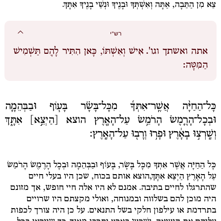
צֵא מִן הַתֵּבָה, אַתָּה וְאִשְׁתְּךָ וּבָנֶיךָ וּנְשֵׁי בָנֶיךָ אִתָּךְ.
רש"י
אתה ואשתך וגו'.
אִישׁ וְאִשְׁתּוֹ, כָּאן הִתִּיר לָהֶם תַּשְׁמִישׁ
הַמִּטָּה:
כָּל־הַחַיָּ֨ה אֲשֶֽׁר־אִתְּךָ֜ מִכָּל־בָּשָׂ֗ר בָּע֧וֹף וּבַבְּהֵמָ֛ה
וּבְכָל־הָרֶ֛מֶשׂ הָרֹמֵ֥שׂ עַל־הָאָ֖רֶץ הוצא [הַיְצֵ֣א] אִתָּ֑ךְ
וְשָֽׁרְצ֣וּ בָאָ֔רֶץ וּפָר֥וּ וְרָב֖וּ עַל־הָאָֽרֶץ׃
כָּל הַחַיָּה אֲשֶׁר אִתְּךָ מִכָּל בָּשָׂר, בָּעוֹף וּבַבְּהֵמָה וּבְכָל הָרֶמֶשׂ הָרֹמֵשׂ
עַל הָאָרֶץ הַיְצֵא אִתָּךְ,
הוצא אותם בכוח, שכן היו בעלי חיים
שהתרגלו לחיים בתיבה. אמנם לא היו אלה חיי חופש, אך מזונם
היה מוכן להם בשלווה ובמנוחה, ואולי מקצתם היו שרויים
בתרדמת או עילפון חלקי בשל התנאים. על כן היה צורך לכפות