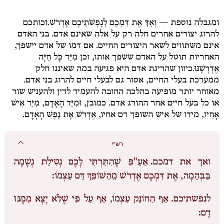
ומגבלה נוספת —
וְאַךְ אֶת דִּמְכֶם לְנַפְשֹׁתֵיכֶם אֶדְרֹשׁ.
זכותכם
להרוג יצורים אחרים חלה רק על אלה שאינם אדם. בני האדם
אינם משתווים לשאר היצורים החיים. אם דמו של אדם יישפך,
האחריות תוטל על האדם ששפך אותו, וכן
מִיַּד כָּל חַיָּה
אֶדְרְשֶׁנּוּ.
כיוון שהריגת אדם היא פגיעה במה שאיננו חלק
ממערכת בעלי החיים, אסור גם לבעלי חיים להרוג בני אדם.
מאוחר יותר מופיעה בהלכה החובה להעמיד לדין ולהעניש שור
או כל בעל חיים אחר ההורג אדם. כמובן,
וּמִיַּד הָאָדָם,
מִיַּד אִישׁ
אָחִיו
, מידו של איש השופך דם אחיו,
אֶדְרֹשׁ אֶת נֶפֶשׁ הָאָדָם.
רש"י
ואך את דמכם.
אַעַ"פִּ שֶׁהִתַּרְתִּי לָכֶם נְטִילַת נְשָׁמָה
בַּבְּהֵמָה, אֶת דִּמְכֶם אֶדְרֹשׁ מֵהַשּׁוֹפֵךְ דַּם עַצְמוֹ:
לנפשתיכם.
אַף הַחוֹנֵק עַצְמוֹ, אַף עַל פִּי שֶׁלֹּא יָצָא מִמֶּנּוּ
דָם: