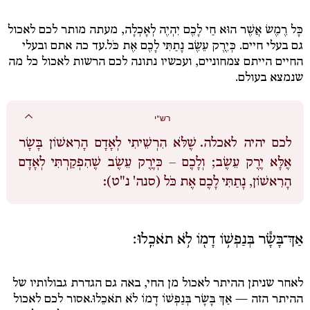
כָּל רֶמֶשׂ אֲשֶׁר הוּא חַי לָכֶם יִהְיֶה לְאָכְלָה
, מעתה מותר לכם לאכול
גם בעלי חיים.
כְּיֶרֶק עֵשֶׂב נָתַתִּי לָכֶם אֶת כֹּל.
עד כה אתם ובעלי
החיים הייתם צמחוניים, ועכשיו נתונה לכם הרשות לאכול כל מה
שנמצא בעולם.
רש"י
לכם יהיה לאכלה.
שֶׁלֹּא הִרְשֵׁיתִי לְאָדָם הָרִאשׁוֹן בָּשָׂר
אֶלָּא יֶרֶק עֵשֶׂב; וְלָכֶם – כְּיֶרֶק עֵשֶׂב שֶׁהִפְקַרְתִּי לְאָדָם
הָרִאשׁוֹן, נָתַתִּי לָכֶם אֶת כֹּל (סנה' נ"ט):
אַךְ־בָּשָׂ֕ר בְּנַפְשׁ֥וֹ דָמ֖וֹ לֹ֥א תֹאכֵֽלוּ׃
לאחר שניתן ההיתר לאכול מן החי, באה גם הגדרת גבולותיו של
ההיתר הזה —
אַךְ בָּשָׂר בְּנַפְשׁוֹ דָמוֹ לֹא תֹאכֵלוּ.
אסור לכם לאכול