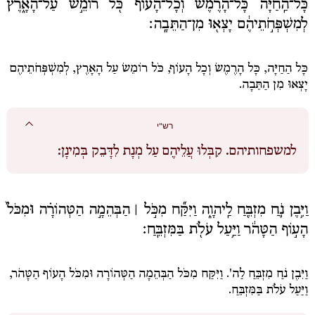
כָּל־הַֽחַיָּ֗ה כָּל־הָרֶ֙מֶשׂ֙ וְכָל־הָע֔וֹף כֹּ֖ל רוֹמֵ֣שׂ עַל־הָאָ֑רֶץ
לְמִשְׁפְּחֹ֣תֵיהֶ֔ם יָצְא֖וּ מִן־הַתֵּבָֽה׃
כָּל הַחַיָּה, כָּל הָרֶמֶשׂ וְכָל הָעוֹף, כֹּל רוֹמֵשׂ עַל הָאָרֶץ, לְמִשְׁפְּחֹתֵיהֶם
יָצְאוּ מִן הַתֵּבָה.
רש"י
למשפחותיהם.
קִבְּלוּ עֲלֵיהֶם עַל מְנָת לִדָּבֵק בְּמִינָן:
וַיִּ֥בֶן נֹ֛חַ מִזְבֵּ֖חַ לַֽיהוָ֑ה וַיִּקַּ֞ח מִכֹּ֣ל ׀ הַבְּהֵמָ֣ה הַטְּהוֹרָ֗ה וּמִכֹּל֙
הָע֣וֹף הַטָּהֹ֔ר וַיַּ֥עַל עֹלֹ֖ת בַּמִּזְבֵּֽחַ׃
וַיִּבֶן נֹחַ מִזְבֵּחַ לַה'. וַיִּקַּח מִכֹּל הַבְּהֵמָה הַטְּהוֹרָה וּמִכֹּל הָעוֹף הַטָּהֹר,
וַיַּעַל עֹלֹת בַּמִּזְבֵּחַ.