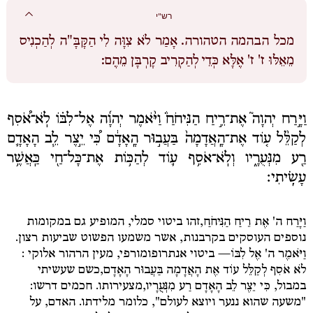
רש"י
מכל הבהמה הטהורה.
אָמַר לֹא צִוָּה לִי הַקָּבָּ"ה לְהַכְנִיס
מֵאֵלּוּ ז' ז' אֶלָּא כְּדֵי לְהַקְרִיב קָרְבָּן מֵהֶם:
וַיָּ֣רַח יְהוָה֮ אֶת־רֵ֣יחַ הַנִּיחֹחַ֒ וַיֹּ֨אמֶר יְהוָ֜ה אֶל־לִבּ֗וֹ לֹֽא־אֹ֠סִף
לְקַלֵּ֨ל ע֤וֹד אֶת־הָֽאֲדָמָה֙ בַּעֲב֣וּר הָֽאָדָ֔ם כִּ֠י יֵ֣צֶר לֵ֧ב הָאָדָ֛ם
רַ֖ע מִנְּעֻרָ֑יו וְלֹֽא־אֹסִ֥ף ע֛וֹד לְהַכּ֥וֹת אֶת־כָּל־חַ֖י כַּֽאֲשֶׁ֥ר
עָשִֽׂיתִי׃
וַיָּרַח ה' אֶת רֵיחַ הַנִּיחֹחַ,
זהו ביטוי סמלי, המופיע גם במקומות
נוספים העוסקים בקרבנות, אשר משמעו הפשוט שביעות רצון.
וַיֹּאמֶר ה' אֶל לִבּוֹ
— ביטוי אנתרופומורפי, מעין הרהור אלוקי
:
לֹא אֹסִף לְקַלֵּל עוֹד אֶת הָאֲדָמָה בַּעֲבוּר הָאָדָם,
כשם שעשיתי
במבול,
כִּי יֵצֶר לֵב הָאָדָם רַע מִנְּעֻרָיו,
מצעירותו. חכמים דרשו:
"משעה שהוא ננער ויוצא לעולם", כלומר מלידתו. האדם, על