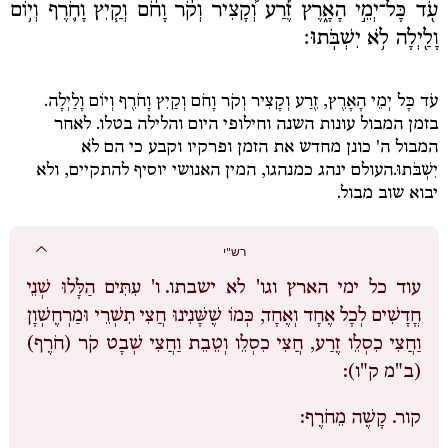
עֹ֖ד כָּל־יְמֵ֣י הָאָ֑רֶץ זֶ֡רַע וְ֠קָצִיר וְקֹ֨ר וָחֹ֜ם וְקַ֧יִץ וָחֹ֛רֶף וְי֥וֹם
וָלַ֖יְלָה לֹ֥א יִשְׁבֹּֽתוּ׃
עֹד כָּל יְמֵי הָאָרֶץ, זֶרַע וְקָצִיר וְקֹר וָחֹם וְקַיִץ וָחֹרֶף וְיוֹם וָלַיְלָה
.
בזמן המבול עונות השנה וחילופי היום והלילה בטלו. לאחר
המבול ה' כונן מחדש את הזמן ופרקיו וקבע כי הם
לֹא
יִשְׁבֹּתוּ.
העולם ינהג כמנהגו, המין האנושי יוסיף להתקיים, ולא
יבוא שוב מבול.
רש"י
עוד כל ימי הארץ וגו' לא ישבתו.
ו' עִתִּים הַלָּלוּ שְׁנֵי
חֳדָשִׁים לְכָל אֶחָד וְאֶחָד, כְּמוֹ שֶׁשָּׁנִינוּ חֲצִי תִשְׁרֵי וּמַרְחֶשְׁוָן
וַחֲצִי כִסְלֵו זֶרַע, חֲצִי כִסְלֵו וְטֵבֵת וַחֲצִי שְׁבָט קֹר (חֹרֶף)
(ב"מ ק"ו):
קור.
קָשֶׁה מֵחֹרֶף: