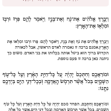
קופת
הצדקה
שלי
וַיְבָ֣רֶךְ אֱלֹהִ֔ים אֶת־נֹ֖חַ וְאֶת־בָּנָ֑יו וַיֹּ֧אמֶר לָהֶ֛ם פְּר֥וּ וּרְב֖וּ
חסות
וּמִלְא֥וּ אֶת־הָאָֽרֶץ׃
עברית
התחבר
וַיְבָרֶךְ אֱלֹהִים אֶת נֹחַ וְאֶת בָּנָיו, וַיֹּאמֶר לָהֶם:
פְּרוּ וּרְבוּ וּמִלְאוּ אֶת
הָאָרֶץ.
אמנם ברכה זו נאמרה לאדם הראשון, אבל לכאורה
הקדוש ברוך הוא ביטל אותה בכַלותו את בני האדם. משום כך
ניתנה כאן ברכה זו פעם נוספת.
וּמוֹרַאֲכֶ֤ם וְחִתְּכֶם֙ יִֽהְיֶ֔ה עַ֚ל כָּל־חַיַּ֣ת הָאָ֔רֶץ וְעַ֖ל כָּל־ע֣וֹף
הַשָּׁמָ֑יִם בְּכֹל֩ אֲשֶׁ֨ר תִּרְמֹ֧שׂ הָֽאֲדָמָ֛ה וּֽבְכָל־דְּגֵ֥י הַיָּ֖ם בְּיֶדְכֶ֥ם
נִתָּֽנוּ׃
וּמוֹרַאֲכֶם וְחִתְּכֶם
, הפחד מכם
יִהְיֶה עַל כָּל חַיַּת הָאָרֶץ וְעַל כָּל עוֹף
הַשָּׁמָיִם, בְּכֹל אֲשֶׁר תִּרְמֹשׂ הָאֲדָמָה וּבְכָל דְּגֵי הַיָּם,
אשר כל אלה