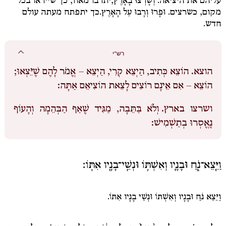
עליהם את היציאה.
וְשָׁרְצוּ בָאָרֶץ,
יתרבו מאוד, כך שייראו בכל
מקום, כשרצים.
וּפָרוּ וְרָבוּ עַל הָאָרֶץ.
כך יתפתח מעתה עולם
חדש.
רש"י
הוצא.
הוֹצֵא כְּתִיב, הַיְצֵא קְרִי, הַיְצֵא – אֱמֹר לָהֶם שֶׁיֵּצְאוּ;
הוֹצֵא – אִם אֵינָם רוֹצִים לָצֵאת הוֹצִיאֵם אַתָּה:
ושרצו בארץ.
וְלֹא בַּתֵּבָה, מַגִּיד שֶׁאַף הַבְּהֵמָה וְהָעוֹף
נֶאֱסְרוּ בְתַשְׁמִישׁ:
וַיֵּ֖צֵא־נֹ֑חַ וּבָנָ֛יו וְאִשְׁתּ֥וֹ וּנְשֵֽׁי־בָנָ֖יו אִתּֽוֹ׃
וַיֵּצֵא נֹחַ וּבָנָיו וְאִשְׁתּוֹ וּנְשֵׁי בָנָיו אִתּוֹ.