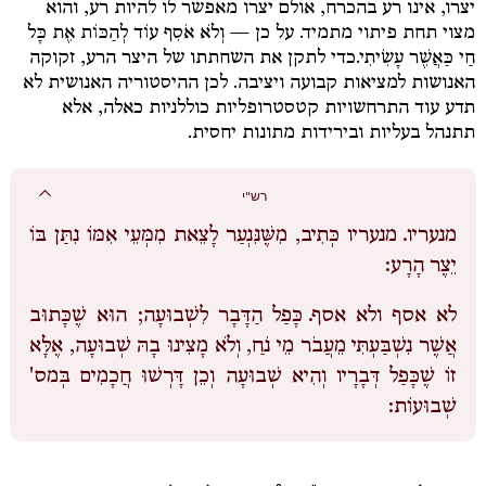
יצרו, אינו רע בהכרח, אולם יצרו מאפשר לו להיות רע, והוא
מצוי תחת פיתוי מתמיד. על כן —
וְלֹא אֹסִף עוֹד לְהַכּוֹת אֶת כָּל
חַי כַּאֲשֶׁר עָשִׂיתִי.
כדי לתקן את השחתתו של היצר הרע, זקוקה
האנושות למציאות קבועה ויציבה. לכן ההיסטוריה האנושית לא
תדע עוד התרחשויות קטסטרופליות כוללניות כאלה, אלא
תתנהל בעליות ובירידות מתונות יחסית.
רש"י
מנעריו.
מנעריו כְּתִיב, מִשֶּׁנִּנְעַר לָצֵאת מִמְּעֵי אִמּוֹ נִתַּן בּוֹ
יֵצֶר הָרָע:
לא אסף ולא אסף.
כָּפַל הַדָּבָר לִשְׁבוּעָה; הוּא שֶׁכָּתוּב
אֲשֶׁר נִשְׁבַּעְתִּי מֵעֲבֹר מֵי נֹחַ, וְלֹא מָצִינוּ בָהּ שְׁבוּעָה, אֶלָּא
זוֹ שֶׁכָּפַל דְּבָרָיו וְהִיא שְׁבוּעָה וְכֵן דָּרְשׁוּ חֲכָמִים בְּמס'
שְׁבוּעוֹת: