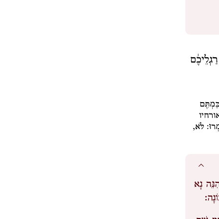
ַגְלֵיכֶ֔ם
ַּמְתֶּם
ורחיו
מְרוּ: לֹּא,
ִנֵּה נָא
ֹנָה: