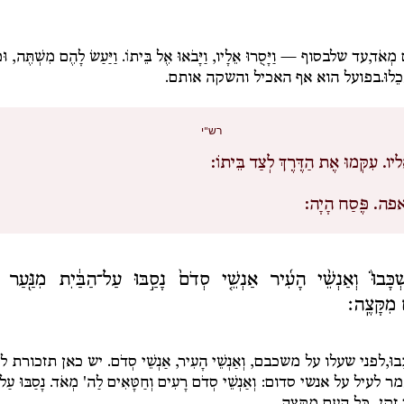
ם מְאֹד,
עד שלבסוף —
וַיָּסֻרוּ אֵלָיו, וַיָּבֹאוּ אֶל בֵּיתוֹ. וַיַּעַשׂ לָהֶם מִשְׁתֶּה, וּ
ֵלוּ.
בפועל הוא אף האכיל והשקה אותם.
רש"י
יו.
עִקְּמוּ אֶת הַדֶּרֶךְ לְצַד בֵּיתוֹ:
אפה.
פֶּסַח הָיָה:
ְכָּבוּ֒ וְאַנְשֵׁ֨י הָעִ֜יר אַנְשֵׁ֤י סְדֹם֙ נָסַ֣בּוּ עַל־הַבַּ֔יִת מִנַּ֖עַר וְ
 מִקָּצֶֽה׃
בוּ,
לפני שעלו על משכבם,
וְאַנְשֵׁי הָעִיר, אַנְשֵׁי סְדֹם
. יש כאן תזכורת ל
לעיל על אנשי סדום: וְאַנְשֵׁי סְדֹם רָעִים וְחַטָּאִים לַה' מְאֹד.
נָסַבּוּ עַל