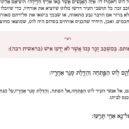
אֶל לוֹט וַיֹּאמְרוּ לוֹ: אַיֵּה הָאֲנָשִׁים אֲשֶׁר בָּאוּ אֵלֶיךָ הַלָּיְלָה? הוֹצִיאֵם אֵלֵינוּ 
ב זכר. כל תושבי העיר דרשו מלוט שיוציא את אורחיו, כדי שיוכלו 
לא ברור אם הדבר נבע מתאווה, או שבכך ביטאו את סלידתם מאורח
כמים. ואכן, היחיד שהכניס אורחים בסדום היה לוט, שמוצאו מחוצה
רש"י
ותם.
בְּמִשְׁכַּב זָכָר כְּמוֹ אֲשֶׁר לֹא יָדְעוּ אִישׁ (בראשית רבה):
לֵהֶ֛ם ל֖וֹט הַפֶּ֑תְחָה וְהַדֶּ֖לֶת סָגַ֥ר אַחֲרָֽיו׃
ֶם
, אל אנשי העיר
לוֹט הַפֶּתְחָה,
אל הפתח,
וְהַדֶּלֶת סָגַר אַחֲרָיו,
על מנת
כנס לביתו.
ַל־נָ֥א אַחַ֖י תָּרֵֽעוּ׃