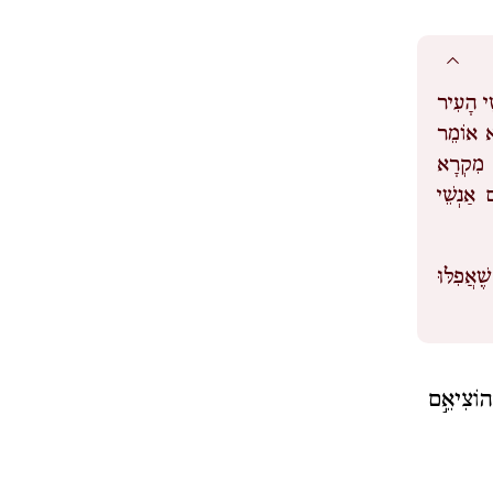
ֵׁי הָעִיר
ּא אוֹמֵר
ל מִקְרָא
 אַנְשֵׁי
ֶאֲפִלּוּ
 הוֹצִיאֵ֣ם