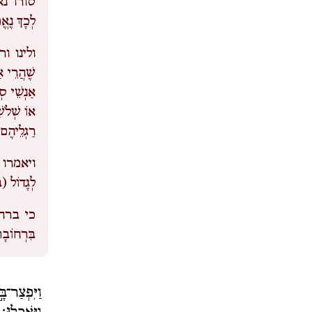
סורו נא
לְכָךְ נ
ולינו ו
שֶׁהֲרֵי א
אַנְשֵׁי סְ
אוֹ שְׁלֹשׁ
רַגְלֵיהֶם 
ויאמרו 
לְגָדוֹ
כי ברחו
בִּרְחוֹבָה
וַיִּפְצַר־ב