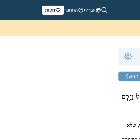
עברית
התחבר
חסות
הבא
֙ וַיָּ֣קָם
, שלא