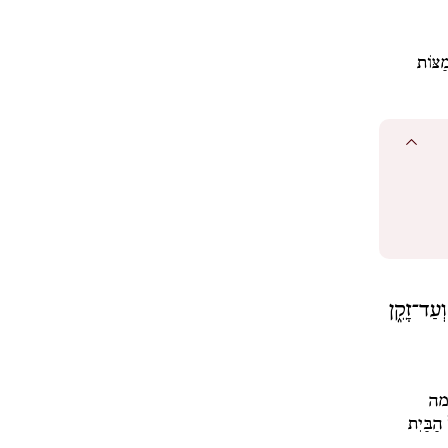
מַצּוֹת
עַד־זָקֵ֑ן
מה
 הַבַּיִת