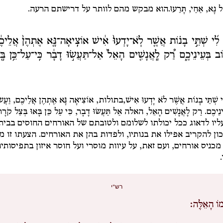
ל נָא, אַחַי, תָּרֵעוּ.
הוא מבקש מהם לוותר על דרישתם הרעה.
לִ֜י שְׁתֵּ֣י בָנ֗וֹת אֲשֶׁ֤ר לֹֽא־יָדְעוּ֙ אִ֔ישׁ אוֹצִֽיאָה־נָּ֤א אֶתְהֶן֙ אֲלֵיכֶ֔
֖וֹב בְּעֵינֵיכֶ֑ם רַ֠ק לָֽאֲנָשִׁ֤ים הָאֵל֙ אַל־תַּעֲשׂ֣וּ דָבָ֔ר כִּֽי־עַל־כֵּ֥ן בָּ֖
י שְׁתֵּי בָנוֹת אֲשֶׁר לֹא יָדְעוּ אִישׁ,
בתולות,
אוֹצִיאָה נָּא אֶתְהֶן אֲלֵיכֶם, וַעֲשׂו
ינֵיכֶם.
רַק לָאֲנָשִׁים הָאֵל
, האלה
אַל תַּעֲשׂוּ דָבָר,
כִּי עַל כֵּן בָּאוּ בְּצֵל קֹרָת
עליו לדאוג ככל יכולתו לשלומם ולטובתם של האורחים החוסים בבית
כון להקריב אפילו את בנותיו, ולפדות בהן את האורחים. הצעתו זו מ
מכניס אורחים, ועם זאת, על עיוות מוסרי ועל חוסר איזון בתפיסותיו
רש"י
מוֹ הָאֵלֶּה: