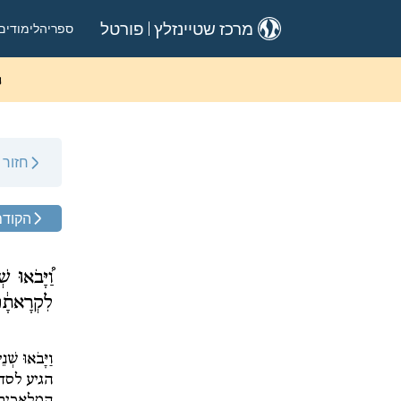
ספריה
לימודים
מרכז שטיינזלץ
פורטל
ה
חזור
הקודם
וַ֠יָּבֹאוּ 
לִקְרָאתָ֔ם 
וַיָּבֹאוּ שְׁ
הגיע לסד