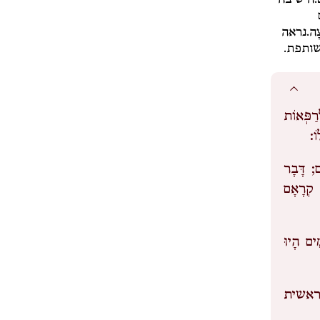
.
הישיבה
צָה.
נראה
שותפת.
ַפְּאוֹת
וֹ:
ם; דָּבָר
ם קְרָאָם
ִים הָיוּ
 (בראשית