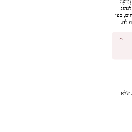
וְנֵדְעָה
לנהוג
ים, כפי
 לה.
 שלא