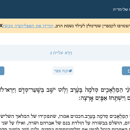
 שלי
מדיה
צטרפו לקמפיין שטיינזלץ לעילוי נשמת הרב,
הורידו את האפליקציה עכשיו
X
וַיֵּרָא
עלייה ג
קנה ספר
שְׁנֵ֨י הַמַּלְאָכִ֤ים סְדֹ֙מָה֙ בָּעֶ֔רֶב וְל֖וֹט יֹשֵׁ֣ב בְּשַֽׁעַר־סְדֹ֑ם וַיַּרְא־לוֹט
וַיִּשְׁתַּ֥חוּ אַפַּ֖יִם אָֽרְצָה׃
נֵי הַמַּלְאָכִים סְדֹמָה בָּעֶרֶב.
חכמים אמרו, שתפקידו של המלאך השלישי
ום, הושלם בבשורה על הולדת בנם של אברהם ושרה, ואילו על שני