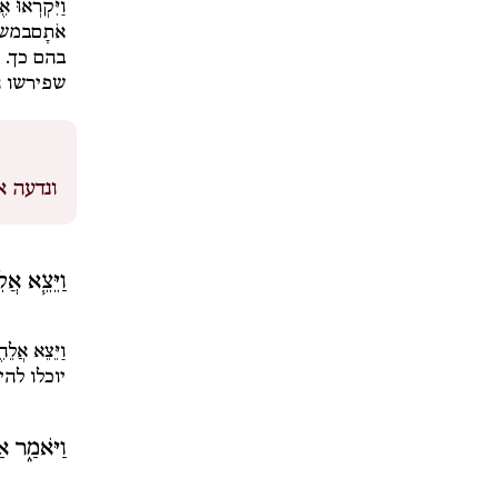
וַיִּקְרְאוּ 
אֹתָם
במשכ
בהם כך. 
שפירשו ח
ונדעה א
וַיֵּצֵ֧א אֲ
וַיֵּצֵא אֲלֵה
יוכלו להי
וַיֹּאמַ֑ר א