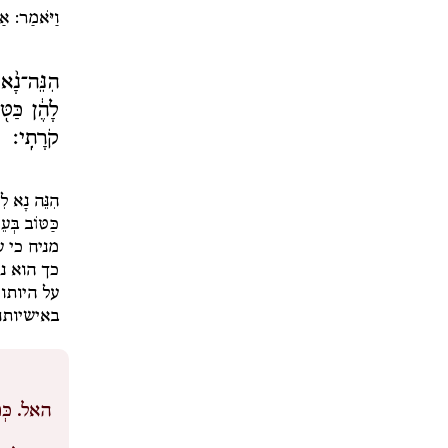
וַיֹּאמַר: אַ
הִנֵּה־נָ֨א 
לָהֶ֔ן כַּטּ
קֹרָתִֽי׃
הִנֵּה נָא לִ
כַּטּוֹב בְּעֵ
מניח כי 
כך הוא נ
על היותו 
באישיותו.
האל.
כְּ