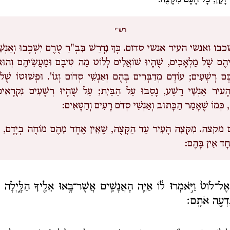
ד זָקֵן, כָּל הָעָם מִקָּצֶה.
רש"י
בו ואנשי העיר אנשי סדום.
כָּךְ נִדְרַשׁ בִּבְ"רַ טֶרֶם יִשְׁכָּבוּ וְאַנְש
ִיהֶם שֶׁל מַלְאָכִים, שֶׁהָיוּ שׁוֹאֲלִים לְלוֹט מַה טִּיבָם וּמַעֲשֵׂיהֶם וְהו
ָם רְשָׁעִים; עוֹדָם מְדַבְּרִים בָּהֶם וְאַנְשֵׁי סְדוֹם וְגוֹ'. וּפְשׁוּטוֹ שֶׁ
 הָעִיר אַנְשֵׁי רֶשַׁע, נָסַבּוּ עַל הַבַּיִת; עַל שֶׁהָיוּ רְשָׁעִים נִקְרָאִים
כְּמוֹ שֶׁאָמַר הַכָּתוּב וְאַנְשֵׁי סְדֹם רָעִים וְחַטָּאִים:
 מקצה.
מִקְּצֵה הָעִיר עַד הַקָּצֶה, שֶׁאֵין אֶחָד מֵהֶם מוֹחֶה בְיָדָם, שׁ
חָד אֵין בָּהֶם:
ּ אֶל־לוֹט֙ וַיֹּ֣אמְרוּ ל֔וֹ אַיֵּ֧ה הָאֲנָשִׁ֛ים אֲשֶׁר־בָּ֥אוּ אֵלֶ֖יךָ הַלָּ֑יְלָה
נֵדְעָ֖ה אֹתָֽם׃