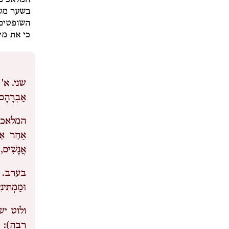
המלאכים 
בשער מעי
השופטים 
כי את מי
שני.
א' 
אַבְרָהָם, 
המלאכי
אַחֵר אֵצֶ
אֲנָשִׁים
בערב.
וּמַמְתִּינ
ולוט י
רבה):