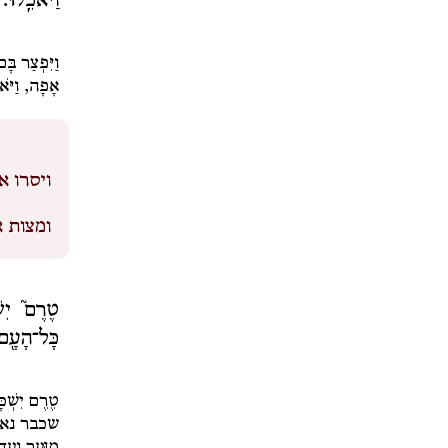
וַיֹּאכֵֽלוּ׃
וַיִּפְצַר בָּ
אָפָה, וַיֹּאכ
ויסרו אל
ומצות 
טֶרֶם֮ יִשׁ
כָּל־הָעָ֖ם
טֶרֶם יִשְׁכָּ
שכבר נאמר 