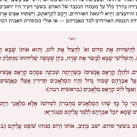
האחרים הוטל לבצע את שליחויותיהם בסדום.
וְלוֹט יֹשֵׁב בְּשַׁעַר סְדֹם
דה בדרך כלל על מעמדו הנכבד של האדם. בשער העיר היו יושבים
והיועצים.
וַיַּרְא לוֹט
את האורחים,
וַיָּקָם לִקְרָאתָם, וַיִּשְׁתַּחוּ אַפַּיִם אָרְ
דת הכנסת האורחים למד מאברהם — או אולי ממסורת האבות המ
רש"י
לְהַשְׁחִית אֶת סְדוֹם וא' לְהַצִּיל אֶת לוֹט, וְהוּא אוֹתוֹ שֶׁבָּא לְר
וְהַשְּׁלִישִׁי שֶׁבָּא לְבָשֵּׂר אֶת שָׂרָה, כֵּיוָן שֶׁעָשָׂה שְׁלִיחוּתוֹ נִסְתַּלֵּק ל
ם.
וּלְהַלָּן קְרָאָם אֲנָשִׁים? כְּשֶׁהָיְתָה שְׁכִינָה עִמָּהֶם קְרָאָם אֲנָשִׁי
ל אַבְרָהָם שֶׁכֹּחוֹ גָדוֹל וְהָיוּ הַמַּלְאָכִים תְּדִירִין אֶצְלוֹ כַּאֲנָשִׁי
, וְאֵצֶל לוֹט קְרָאָם מַלְאָכִים (בראשית רבה):
וְכִי כָל כָּךְ שָׁהוּ הַמַּלְאָכִים מֵחֶבְרוֹן לִסְדוֹם? אֶלָּא מַלְאֲכֵי רַחֲמ
ִים שֶׁמָּא יוּכַל אַבְרָהָם לְלַמֵּד עֲלֵיהֶם סַנֵּגוֹרְיָא:
שב בשער סדום.
ישב כְּתִיב, אוֹתוֹ הַיּוֹם מִנּוּהוּ שׁוֹפֵט עֲלֵיהֶם