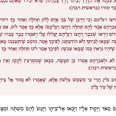
.
עַקְּמוּ אֶת הַדֶּרֶךְ לְבֵיתִי דֶרֶךְ עֲקַלָּתוֹן שֶׁלֹּא יַכִּירוּ שֶׁאַתֶּם נִכְנָ
ֶאֱמַר סוּרוּ (בראשית רבה):
רחצו רגליכם.
וְכִי דַרְכָּן שֶׁל בְּנֵי אָדָם לָלוּן תְּחִלָּה וְאַחַר כָּךְ רוֹחֵץ
ַבְרָהָם אָמַר לָהֶם תְּחִלָּה רַחֲצוּ רַגְלֵיכֶם? אֶלָּא כָּךְ אָמַר לוֹט, אִם כְּשׁ
דוֹם וְיִרְאוּ שֶׁכְּבָר רַחֲצוּ רַגְלֵיהֶם יַעֲלִילוּ עָלַי וְיֹאמְרוּ כְּבָר עָבְרוּ שְׁ
ָה שֶׁבָּאוּ לְבֵיתְךָ וְלֹא הוֹדַעְתָּנוּ, לְפִיכָךְ אָמַר, מוּטָב שֶׁיִתְעַכְּבוּ כָּא
שֶׁיִּהְיוּ נִרְאִין כְּמוֹ שֶׁבָּאוּ עַכְשָׁו; לְפִיכָךְ אָמַר לִינוּ תְּחִלָּה וְאַחַר כָּךְ
לא.
וּלְאַבְרָהָם אָמְרוּ כֵּן תַּעֲשֶׂה, מִכָּאן שֶׁמְּסָרְבִין לְקָטָן וְאֵין מ
ל (בראשית רבה):
ב נלין.
הֲרֵי כִּי מְשַׁמֵּשׁ בִּלְשׁוֹן אֶלָּא, שֶׁאָמְרוּ לֹא נָסוּר אֶל בֵּיתְ
ּ שֶׁל עִיר נָלִין:
ָּ֣ם מְאֹ֔ד וַיָּסֻ֣רוּ אֵלָ֔יו וַיָּבֹ֖אוּ אֶל־בֵּית֑וֹ וַיַּ֤עַשׂ לָהֶם֙ מִשְׁתֶּ֔ה וּמַצּ