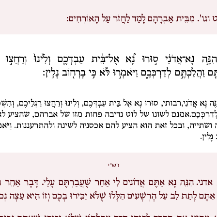
 וגו'.
מִבֵּית אַבְרָהָם לָמַד לַחֲזֹר עַל הָאוֹרְחִים:
הִנֶּ֣ה נָּא־אֲדֹנַ֗י ס֣וּרוּ נָ֠א אֶל־בֵּ֨ית עַבְדְּכֶ֤ם וְלִ֙ינוּ֙ וְרַחֲצ֣וּ ר
ֶּ֖ם וַהֲלַכְתֶּ֣ם לְדַרְכְּכֶ֑ם וַיֹּאמְר֣וּ לֹּ֔א כִּ֥י בָרְח֖וֹב נָלִֽין׃
ֶּה נָּא אֲדֹנַי,
רבותי,
סוּרוּ נָא אֶל בֵּית עַבְדְּכֶם, וְלִינוּ וְרַחֲצוּ רַגְלֵיכֶם, וְהִשְׁכ
ְדַרְכְּכֶם.
אמנם לשונו של לוט נדיבה פחות מזו של אברהם, שהציע לא
 ושתייה, ובכל זאת הוא הציע להם אכסניה לשינה ולהתרעננות.
וַיֹּא
נָלִין.
רש"י
אדני.
הִנֵּה נָא אַתֶּם אֲדוֹנִים לִי אַחַר שֶׁעֲבַרְתֶּם עָלַי. דָּבָר אַחֵר ה
אַתֶּם לָתֵת לֵב עַל הָרְשָׁעִים הַלָּלוּ שֶׁלֹּא יַכִּירוּ בָכֶם וְזוֹ הִיא עֵצָה נְכו