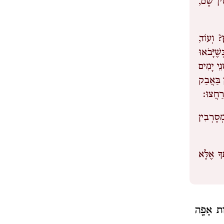
סִין שָׁם,
? וְעוֹד,
ֶיָּבֹאוּ
נֵי יָמִים
ן בַּאֲבַק
 רַחֲצוּ:
ְסָרְבִין
ךָ אֶלָּא
֥וֹת אָפָ֖ה