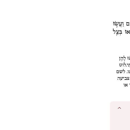
ם וַעֲשׂ֣וּ
אוּ בְּצֵ֥ל
ּ לָהֶן
ִי.
לוט
ו. לשם
צביעה
 או