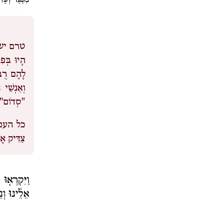
מִנַּעַר וְעַ
טרם ישכ
הָיוּ בְּפ
לָהֶם רֻבּ
וְאַנְשֵׁי
"סְדוֹם", 
כל העם
צַדִּיק אֶ
וַיִּקְרְא֤ו
אֵלֵ֔ינוּ וְ