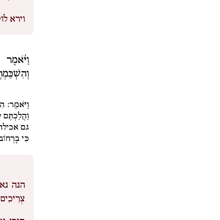
וירא לוט
וַיֹּ֜אמֶר 
וְהִשְׁכַּמְת
וַיֹּאמֶר: הִנ
וַהֲלַכְתֶּם ל
גם אכילה
כִּי בָרְחוֹב 
הנה נא 
צְרִיכִים 