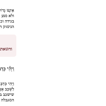
אֵינֶנּוּ גָדו
ולא מנע 
בגידה וכפ
הנימוק ה
וחטאתי 
וַיְהִ֕י כְּ
וַיְהִי כְּדַב
לִשְׁכַּב אֶצ
שישכב במ
המגבלה ה