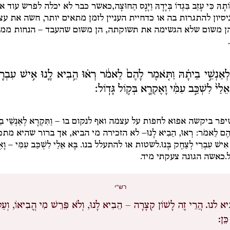
ֹתָהּ כִּי עָזַב בִּגְדוֹ בְּיָדָהּ וַיָּנָס הַחוּצָה,
כאשר כבר לא יכלה לפרש עוד א
ניסיון להתגרות בה או כדחיית העניין לזמן מתאים יותר, חשה את ע
הן משום שלא הגשימה את תשוקתה, הן משום שהעבד – הנחות ממנ
 לְאַנְשֵׁ֣י בֵיתָ֗הּ וַתֹּ֤אמֶר לָהֶם֙ לֵאמֹ֔ר רְא֗וּ הֵ֥בִיא לָ֛נוּ אִ֥ישׁ עִבְרִ֖
 אֵלַי֙ לִשְׁכַּ֣ב עִמִּ֔י וָאֶקְרָ֖א בְּק֥וֹל גָּדֽוֹל׃
פר ביקשה אפוא לחפות על עצמה ואף לנקום בו –
וַתִּקְרָא לְאַנְשֵׁי ב
הֶם לֵאמֹר: רְאוּ, הֵבִיא לָנוּ
– לא הזכירה מי הביא, אך ברור שהיא מתכ
אִישׁ עִבְרִי לְצַחֶק בָּנוּ.
לשטות או להתעלל בנו.
בָּא אֵלַי לִשְׁכַּב עִמִּי –
וָא
ל.
כאשה הגונה צעקתי מיד.
רש"י
א לנו.
הֲרֵי זֶה לָשׁוֹן קְצָרָה – הֵבִיא לָנוּ, וְלֹא פֵּרֵשׁ מִי הֱבִיאוֹ, וְעַל 
ֵּן: