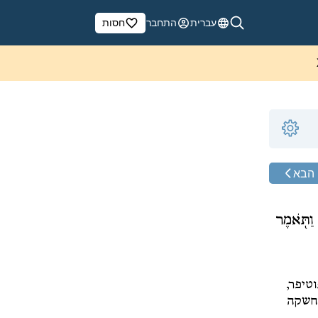
עברית
התחבר
חסות
הבא
וַתֹּ֖אמֶר
טיפר,
חשקה