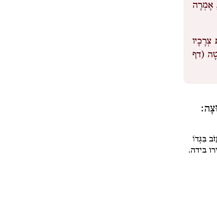
ה, אָמְרָה
 צְרָכָיו
וֹטָה (דף
ֽוּצָה׃
עֲזֹב בִּגְדוֹ
רו בידה.