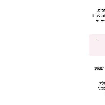
בים,
תהיה זו
ים גם
עִמָּֽהּ׃
לֶיהָ
מנו