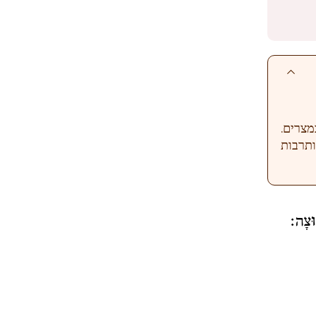
במצרים.
ותרבות
ֽוּצָה׃