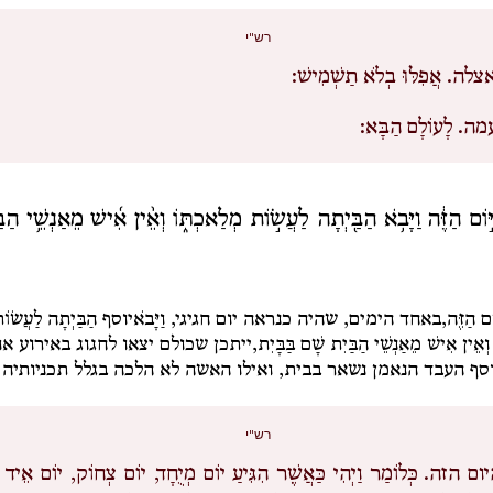
רש"י
צלה.
אֲפִלּוּ בְלֹא תַשְׁמִישׁ:
מה.
לָעוֹלָם הַבָּא:
ַיּ֣וֹם הַזֶּ֔ה וַיָּבֹ֥א הַבַּ֖יְתָה לַעֲשׂ֣וֹת מְלַאכְתּ֑וֹ וְאֵ֨ין אִ֜ישׁ מֵאַנְשֵׁ֥י הַב
וֹם הַזֶּה,
באחד הימים, שהיה כנראה יום חגיגי,
וַיָּבֹא
יוסף
הַבַּיְתָה לַעֲשׂוֹ
וְאֵין אִישׁ מֵאַנְשֵׁי הַבַּיִת שָׁם בַּבָּיִת,
ייתכן שכולם יצאו לחגוג באירוע או
וסף העבד הנאמן נשאר בבית, ואילו האשה לא הלכה בגלל תכניותיה 
רש"י
יום הזה.
כְּלוֹמַר וַיְהִי כַּאֲשֶׁר הִגִּיעַ יוֹם מְיֻחָד, יוֹם צְחוֹק, יוֹם אֵיד ש