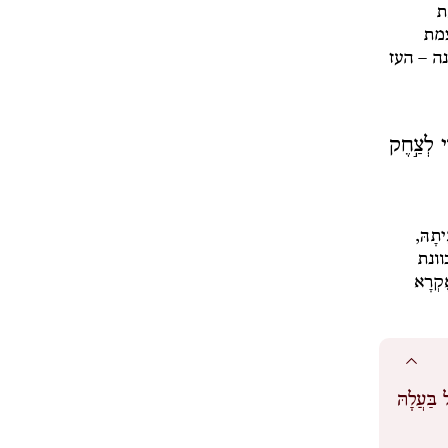
ת
צמת
ה – העז
י לְצַ֣חֶק
ֵיתָהּ,
וונת
ֶקְרָא
בַּעֲלָהּ