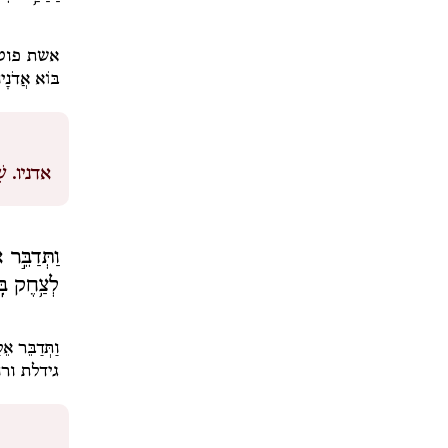
אשת פוטי
בּוֹא אֲדֹנָי
אדניו.
שׁ
וַתְּדַבֵּ֣ר
לְצַ֥חֶק בִּ
וַתְּדַבֵּר א
גידלת ור