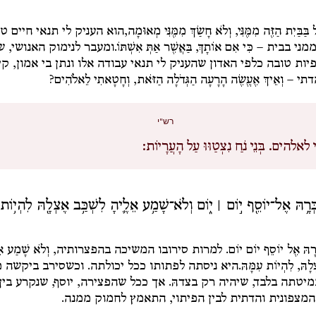
ֹל בַּבַּיִת הַזֶּה מִמֶּנִּי, וְלֹא חָשַׂךְ מִמֶּנִּי מְאוּמָה,
הוא העניק לי תנאי חיים טו
ממני בבית –
כִּי אִם אוֹתָךְ, בַּאֲשֶׁר אַתְּ אִשְׁתּוֹ.
ומעבר לנימוק האנושי, ש
יות טובה כלפי האדון שהעניק לי תנאי עבודה אלו ונתן בי אמון, קי
דתי –
וְאֵיךְ אֶעֱשֶׂה הָרָעָה הַגְּדֹלָה הַזֹּאת, וְחָטָאתִי לֵאלֹהִים?
רש"י
לאלהים.
בְּנֵי נֹחַ נִצְטַוּוּ עַל הָעֲרָיוֹת:
דַבְּרָ֥הּ אֶל־יוֹסֵ֖ף י֣וֹם ׀ י֑וֹם וְלֹא־שָׁמַ֥ע אֵלֶ֛יהָ לִשְׁכַּ֥ב אֶצְלָ֖הּ לִהְי֥וֹת 
ְּרָהּ אֶל יוֹסֵף יוֹם יוֹם
. למרות סירובו המשיכה בהפצרותיה,
וְלֹא שָׁמַע אֵ
ְלָהּ, לִהְיוֹת עִמָּהּ.
היא ניסתה לפתותו ככל יכולתה. וכשסירב ביקשה מ
יטתה בלבד, שיהיה רק בצדהּ. אך ככל שהפצירה, יוסף, שנקרע בין
מצפונית והדתית לבין הפיתוי, התאמץ לחמוק ממנה.