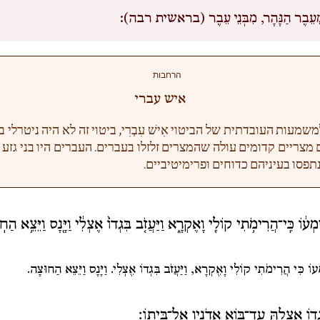
ֵעֵבֶר הַנָּהָר, מִבְּנֵי עֵבֶר (בראשית רבה):
הרחבות
איש עברי
מעות העובדתית של הביטוי אִישׁ עִבְרִי, ביטוי זה לא היה ניטרלי 
ם מצריים קדומים עולה שהמצרים זלזלו בעברים. העברים היו בני גזע 
נתפסו בעיניהם כדוחים ופרימיטיביים.
ָמְע֔וֹ כִּֽי־הֲרִימֹ֥תִי קוֹלִ֖י וָאֶקְרָ֑א וַיַּעֲזֹ֤ב בִּגְדוֹ֙ אֶצְלִ֔י וַיָּ֖נָס וַיֵּצֵ֥א הַח
מְעוֹ כִּי הֲרִימֹתִי קוֹלִי וָאֶקְרָא,
וַיַּעֲזֹב בִּגְדוֹ אֶצְלִי.
וַיָּנָס וַיֵּצֵא הַחוּצָה.
ִגְד֖וֹ אֶצְלָ֑הּ עַד־בּ֥וֹא אֲדֹנָ֖יו אֶל־בֵּיתֽוֹ׃