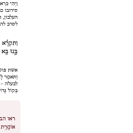
וַיְהִי כִּרְאו
סירובו כ
העלבון, 
לסרב לה.
וַתִּקְרָ֞א
בָּ֑נוּ בָּ֤א
אשת פוטי
וַתֹּאמֶר לָ
לבעלה –
בְּקוֹל גָּדוֹ
ראו הבי
אוֹמֶרֶת כ