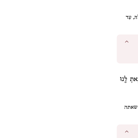
לָהּ, עַד
אתָ לָּ֖נוּ
 שאתה