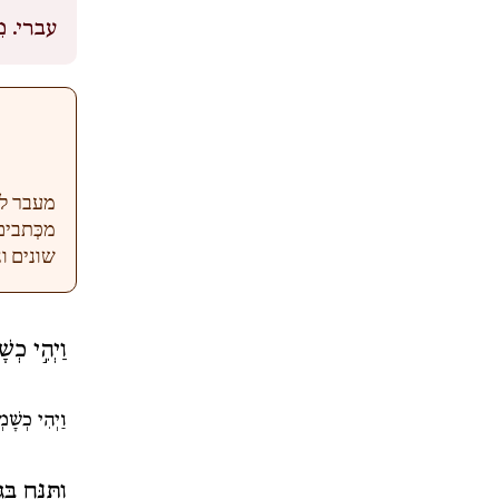
עברי.
מ
מעבר למש
מכְּתבי
שונים ו
וַיְהִ֣י כְשׁ
וַיְהִי כְשָׁ
וַתַּנַּ֥ח בּ