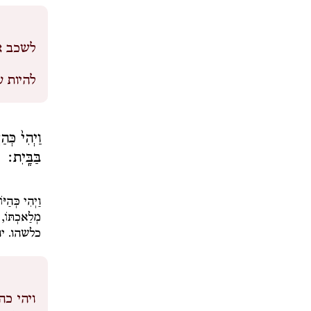
לשכב א
להיות ע
וַיְהִי֙ כְּה
בַּבָּֽיִת׃
וַיְהִי כְּהַיּ
מְלַאכְתּוֹ,
כלשהו. י
ויהי כה