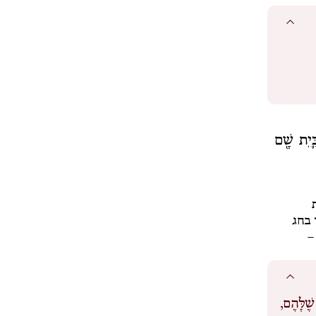
ַּ֛יִת שָׁ֖ם
ת
 בחג
–
ֶׁלָּהֶם,