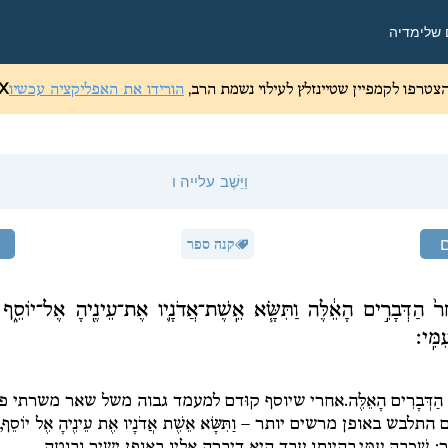
 שלי
מדיה
צטרפו לקמפיין שטיינזלץ לעילוי נשמת הרב,
הורידו את האפליקציה עכשיו
X
וַיֵּשֶׁב
עלייה ו
קנה ספר
חַר֙ הַדְּבָרִ֣ים הָאֵ֔לֶּה וַתִּשָּׂ֧א אֵֽשֶׁת־אֲדֹנָ֛יו אֶת־עֵינֶ֖יהָ אֶל־יוֹסֵ֑ף 
מִּֽי׃
 הַדְּבָרִים הָאֵלֶּה.
אחרי שיוסף קוּדם למעמד גבוה משל שאר משרתי פו
 התלבש באופן מרשים יותר –
וַתִּשָּׂא אֵשֶׁת אֲדֹנָיו אֶת עֵינֶיהָ אֶל יוֹסֵף,