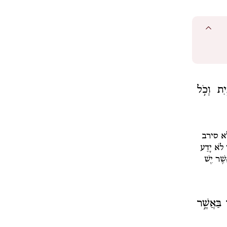
יִת וְכֹ֥ל
א סירב
לֹא יָדַע
שֶׁר יֶשׁ
ְ בַּאֲשֶׁ֣ר