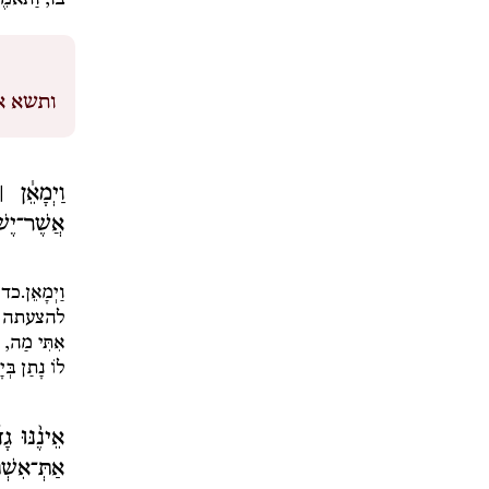
בו,
וַתֹּאמֶ
ותשא אש
וַיְמָאֵ֓ן 
אֲשֶׁר־יֶשׁ־ל
וַיְמָאֵן.
כדי
להצעתה 
אִתִּי מַה
, 
לוֹ נָתַן בְּיָ
אֵינֶ֨נּוּ גָ
אַתְּ־אִשְׁת