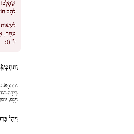
שֶׁהָלְכוּ 
לָהֶם חוֹלָ
לעשות 
עִמָּהּ, א
ל"ז):
וַתִּתְפְּשֵׂ֧
וַתִּתְפְּשֵׂה
בְּיָדָהּ.
בגד
וַיָּנָס
, יוס
וַיְהִי֙ כִּרְ