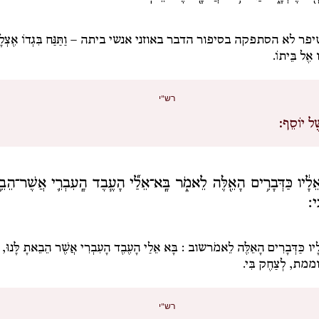
פר לא הסתפקה בסיפור הדבר באוזני אנשי ביתה –
וַתַּנַּח בִּגְדוֹ אֶצְ
ו אֶל בֵּיתוֹ.
רש"י
ֶל יוֹסֵף:
 אֵלָ֔יו כַּדְּבָרִ֥ים הָאֵ֖לֶּה לֵאמֹ֑ר בָּֽא־אֵלַ֞י הָעֶ֧בֶד הָֽעִבְרִ֛י אֲשֶׁר־הֵבֵ֥
ֽי׃
ֵלָיו כַּדְּבָרִים הָאֵלֶּה לֵאמֹר
שוב
:
בָּא אֵלַי הָעֶבֶד הָעִבְרִי אֲשֶׁר הֵבֵאתָ לָּנוּ
,
וממת,
לְצַחֶק בִּי.
רש"י