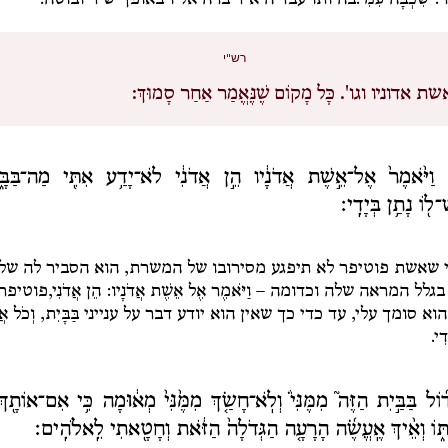
ר: שִׁכְבָה עִמִּי.
בהיותו עבד היא דיברה אליו באופן ישיר ובוטה.
רש"י
ת אדוניו וגו'.
כָּל מָקוֹם שֶׁנֶּאֱמַר אַחַר סָמוּךְ:
׀ וַיֹּ֙אמֶר֙ אֶל־אֵ֣שֶׁת אֲדֹנָ֔יו הֵ֣ן אֲדֹנִ֔י לֹא־יָדַ֥ע אִתִּ֖י מַה־בַּבָּ֑
֖וֹ נָתַ֥ן בְּיָדִֽי׃
 שאשת פוטיפר לא תיפגע מסירובו של המשרת, הוא הסביר לה של
בגלל המראה שלה וכדומה –
וַיֹּאמֶר אֶל אֵשֶׁת אֲדֹנָיו: הֵן אֲדֹנִי,
פוטיפר
הוא סומך עלי, עד כדי כך שאין הוא יודע דבר על ענייני
בַּבָּיִת
,
וְכֹל אֲ
דִי.
ד֜וֹל בַּבַּ֣יִת הַזֶּה֮ מִמֶּנִּי֒ וְלֹֽא־חָשַׂ֤ךְ מִמֶּ֙נִּי֙ מְא֔וּמָה כִּ֥י אִם־אוֹתָ֖ך
ּ֑וֹ וְאֵ֨יךְ אֶֽעֱשֶׂ֜ה הָרָעָ֤ה הַגְּדֹלָה֙ הַזֹּ֔את וְחָטָ֖אתִי לֵֽאלֹהִֽים׃