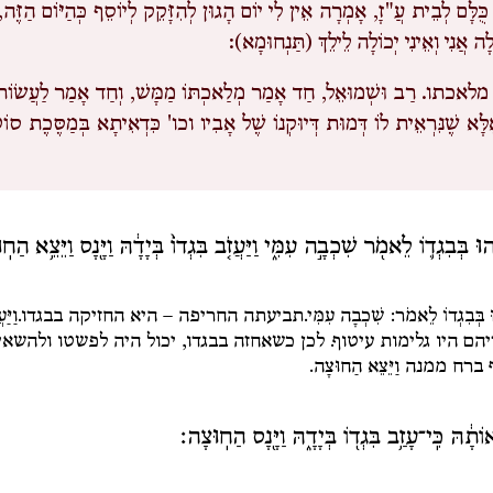
כֻּלָּם לְבֵית עֲ"זָ, אָמְרָה אֵין לִי יוֹם הָגוּן לְהִזָּקֵק לְיוֹסֵף כְּהַיּוֹם הַזֶּ
ה אֲנִי וְאֵינִי יְכוֹלָה לֵילֵךְ (תַּנְחוּמָא):
מלאכתו.
רַב וּשְׁמוּאֵל, חַד אָמַר מְלַאכְתּוֹ מַמָּשׁ, וְחַד אָמַר לַעֲשׂוֹת
ֶלָּא שֶׁנִּרְאֵית לוֹ דְּמוּת דְּיוּקְנוֹ שֶׁל אָבִיו וכו' כִּדְאִיתָא בְּמַסֶּכֶת ס
הוּ בְּבִגְד֛וֹ לֵאמֹ֖ר שִׁכְבָ֣ה עִמִּ֑י וַיַּעֲזֹ֤ב בִּגְדוֹ֙ בְּיָדָ֔הּ וַיָּ֖נָס וַיֵּצֵ֥א הַח
וּ בְּבִגְדוֹ לֵאמֹר: שִׁכְבָה עִמִּי.
תביעתה החריפה – היא החזיקה בבגדו.
וַיַּ
יהם היו גלימות עיטוף. לכן כשאחזה בבגדו, יכול היה לפשטו ולהשאי
ף ברח ממנה
וַיֵּצֵא הַחוּצָה.
אוֹתָ֔הּ כִּֽי־עָזַ֥ב בִּגְד֖וֹ בְּיָדָ֑הּ וַיָּ֖נָס הַחֽוּצָה׃