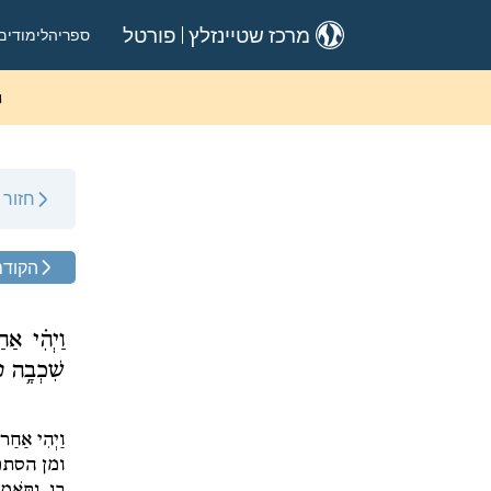
ספריה
לימודים
מרכז שטיינזלץ
פורטל
ה
חזור
הקודם
וַיְהִ֗י אַ
שִׁכְבָ֥ה עִ
וַיְהִי אַחַר
ומן הסתם