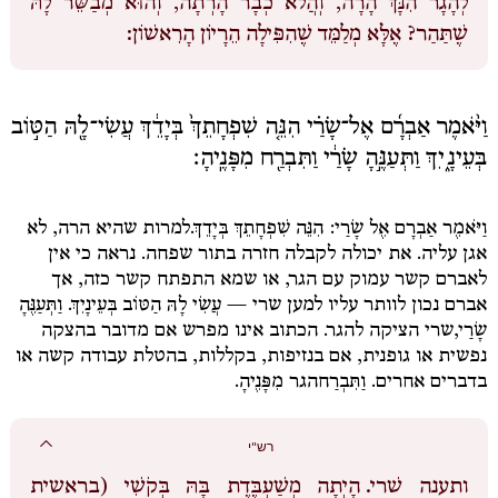
לְהָגָר הִנָּךְ הָרָה, וְהֲלֹא כְבָר הָרְתָה, וְהוּא מְבַשֵּׁר לָהּ
שֶׁתַּהַר? אֶלָּא מְלַמֵּד שֶׁהִפִּילָה הֵרָיוֹן הָרִאשׁוֹן:
וַיֹּ֨אמֶר אַבְרָ֜ם אֶל־שָׂרַ֗י הִנֵּ֤ה שִׁפְחָתֵךְ֙ בְּיָדֵ֔ךְ עֲשִׂי־לָ֖הּ הַטּ֣וֹב
בְּעֵינָ֑יִךְ וַתְּעַנֶּ֣הָ שָׂרַ֔י וַתִּבְרַ֖ח מִפָּנֶֽיהָ׃
וַיֹּאמֶר אַבְרָם אֶל שָׂרַי: הִנֵּה שִׁפְחָתֵךְ בְּיָדֵךְ.
למרות שהיא הרה, לא
אגן עליה. את יכולה לקבלה חזרה בתור שפחה. נראה כי אין
לאברם קשר עמוק עם הגר, או שמא התפתח קשר כזה, אך
אברם נכון לוותר עליו למען שרי —
עֲשִׂי לָהּ הַטּוֹב בְּעֵינָיִךְ. וַתְּעַנֶּהָ
שָׂרַי,
שרי הציקה להגר. הכתוב אינו מפרש אם מדובר בהצקה
נפשית או גופנית, אם בנזיפות, בקללות, בהטלת עבודה קשה או
בדברים אחרים.
וַתִּבְרַח
הגר
מִפָּנֶיהָ.
רש"י
ותענה שׁרי.
הָיְתָה מְשַׁעְבֶּדֶת בָּהּ בְּקֹשִׁי (בראשית