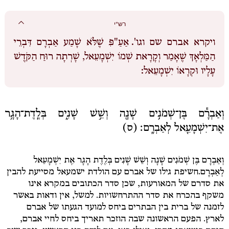
רש"י
ויקרא אברם שם וגו'.
אַעַ"פִּ שֶׁלֹּא שָׁמַע אַבְרָם דִּבְרֵי
הַמַּלְאָךְ שֶׁאָמַר וְקָרָאת שְׁמוֹ יִשְׁמָעֵאל, שָׁרְתָה רוּחַ הַקֹּדֶשׁ
עָלָיו וּקְרָאוֹ יִשְׁמָעֵאל:
וְאַבְרָ֕ם בֶּן־שְׁמֹנִ֥ים שָׁנָ֖ה וְשֵׁ֣שׁ שָׁנִ֑ים בְּלֶֽדֶת־הָגָ֥ר
אֶת־יִשְׁמָעֵ֖אל לְאַבְרָֽם׃ (ס)
וְאַבְרָם בֶּן שְׁמֹנִים שָׁנָה וְשֵׁשׁ שָׁנִים בְּלֶדֶת הָגָר אֶת יִשְׁמָעֵאל
לְאַבְרָם.
חשיפת גילו של אברם עם הולדת ישמעאל מסייעת להבין
את סדרם של המאורעות, שכן סדר הכתובים במקרא אינו
משקף בהכרח את סדר ההתרחשויות. למשל, אין ודאות באשר
לזמנה של ברית בין הבתרים ביחס למועד הגעתו של אברם
לארץ. הפעם הראשונה שבה הוזכר תאריך ביחס לחיי אברם,