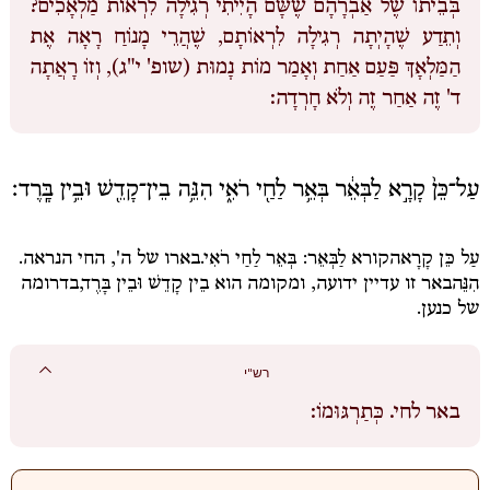
בְּבֵיתוֹ שֶׁל אַבְרָהָם שֶׁשָּׁם הָיִיתִי רְגִילָה לִרְאות מַלְאָכִים?
וְתֵדַע שֶׁהָיְתָה רְגִילָה לִרְאוֹתָם, שֶׁהֲרֵי מָנוֹחַ רָאָה אֶת
הַמַּלְאָךְ פַּעַם אַחַת וְאָמַר מוֹת נָמוּת (שופ' י"ג), וְזוֹ רָאֲתָה
ד' זֶה אַחַר זֶה וְלֹא חָרְדָה:
עַל־כֵּן֙ קָרָ֣א לַבְּאֵ֔ר בְּאֵ֥ר לַחַ֖י רֹאִ֑י הִנֵּ֥ה בֵין־קָדֵ֖שׁ וּבֵ֥ין בָּֽרֶד׃
עַל כֵּן קָרָא
הקורא
לַבְּאֵר: בְּאֵר לַחַי רֹאִי.
בארו של ה', החי הנראה.
הִנֵּה
באר זו עדיין ידועה, ומקומה הוא
בֵין קָדֵשׁ וּבֵין בָּרֶד,
בדרומה
של כנען.
רש"י
באר לחי.
כְּתַרְגּוּמוֹ: