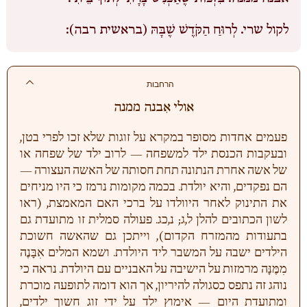
לקול שרי.
לְרוּחַ הַקֹּדֶשׁ שֶׁבָּהּ (בראשית רבה):
הרחבות
אולי אִבנה ממנה
פעמים אחדות מסופר במקרא על זוגות שלא זכו לפרי בטן,
ובעקבות הכנסת ילד למשפחה — לרוב ילד של שפחה או
של אשה אחרת הנתונה תחת חסותה של האשה העצורה —
הם נפקדים, והיא יולדת. בכמה מקומות נרמז כי היו מניחים
את התינוק לאחר היוולדו על ברכי האם המאמצת, (ראו
לשון הכתובים להלן ל,ג; נ,כג. פעולה סמלית זו מתועדת גם
בתעודות מהמזרח הקדום), וייתכן גם שהאשה חשוכת
הילדים ישבה על המשבר ליד היולדת. ושמא המלים אִבָּנֶה
מִמֶּנָּה מרמזות על הישיבה על האבניים עם היולדת. נראה כי
נוהג זה נתפס כסגולה להיריון, אך הוא דומה לתופעה מוכרת
ומתועדת היום — אימוץ ילד על ידי זוג חשוך ילדים,