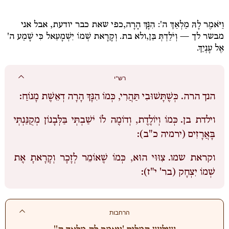
וַיֹּאמֶר לָהּ מַלְאַךְ ה': הִנָּךְ הָרָה,
כפי שאת כבר יודעת, אבל אני
מבשר לך
— וְיֹלַדְתְּ בֵּן,
ולא בת.
וְקָרָאת שְׁמוֹ יִשְׁמָעֵאל כִּי שָׁמַע ה'
אֶל עָנְיֵךְ.
רש"י
הנך הרה.
כְּשֶׁתָּשׁוּבִי תַּהֲרִי, כְּמוֹ הִנָּךְ הָרָה דְאֵשֶׁת מָנוֹחַ:
וילדת בן.
כְּמוֹ וְיוֹלֶדֶת, וְדוֹמֶה לוֹ יֹשַׁבְתְּי בַּלְּבָנוֹן מְקֻנַּנְתְּי
בָּאֲרָזִים (ירמיה כ"ב):
וקראת שמו.
צִוּוּי הוּא, כְּמוֹ שֶׁאוֹמֵר לְזָכָר וְקָרָאתָ אֶת
שְׁמוֹ יִצְחָק (בר' י"ז):
הרחבות