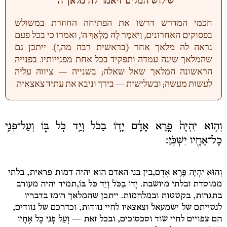
שילוש המלים 'ויאמר לה מלאך ה''
חכמי המדרש דרשו את הפתיחה החוזרת במשולש
בפסוקים האחרונים, וַיֹּאמֶר לָהּ מַלְאַךְ ה', ואמרו כי בכל פעם
נראה לה מלאך אחר (בראשית רבה מה,ז). ייתכן גם
שהמלאך שינה עמדה ותפקיד בכל אחת מפנייותיו. בפנייה
הראשונה המלאך שאל שאלה; בשנייה — ציווה עליה
לעשות מעשה; ובשלישית — בירך וניבא את עתיד צאצאיה.
וְה֤וּא יִהְיֶה֙ פֶּ֣רֶא אָדָ֔ם יָד֣וֹ בַכֹּ֔ל וְיַ֥ד כֹּ֖ל בּ֑וֹ וְעַל־פְּנֵ֥י
כָל־אֶחָ֖יו יִשְׁכֹּֽן׃
וְהוּא יִהְיֶה פֶּרֶא אָדָם,
בין בני האדם הוא יהיה דמות פראית, בלתי
ממוסדת ובלתי מיושבת.
יָדוֹ בַכֹּל וְיַד כֹּל בּוֹ,
תמיד יהיה מעורב
בתגרות, בקטטות ובמלחמות. ייתכן שהמלאך רומז בדבריו
לנטייתם של ישמעאל וצאצאיו לחיי נוודות, וכדרכם של נוודים,
הם צפויים לחיי שוד וסכסוכים, ובכל זאת —
וְעַל פְּנֵי כָל אֶחָיו