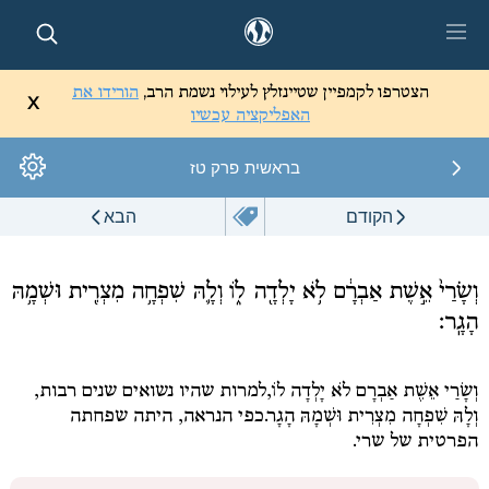
יינזלץ
הצטרפו לקמפיין שטיינזלץ לעילוי נשמת הרב,
הורידו את
X
טל
האפליקציה עכשיו
בראשית
פרק טז
ספריה
לימודים
הקודם
הבא
שלי
מדיה
וְשָׂרַי֙ אֵ֣שֶׁת אַבְרָ֔ם לֹ֥א יָלְדָ֖ה ל֑וֹ וְלָ֛הּ שִׁפְחָ֥ה מִצְרִ֖ית וּשְׁמָ֥הּ
הָגָֽר׃
וְשָׂרַי אֵשֶׁת אַבְרָם לֹא יָלְדָה לוֹ,
למרות שהיו נשואים שנים רבות,
וְלָהּ שִׁפְחָה מִצְרִית וּשְׁמָהּ הָגָר.
כפי הנראה, היתה שפחתה
הפרטית של שרי.