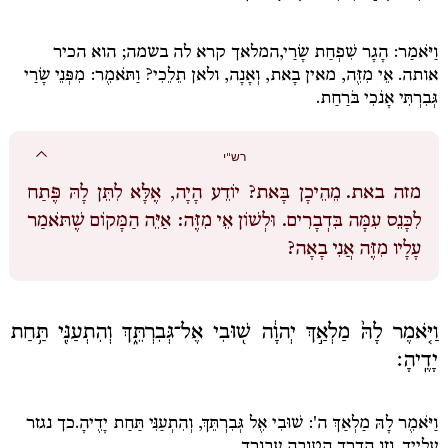
וַיֹּאמַר:
הָגָר שִׁפְחַת שָׂרַי,
המלאך קרא לה בשמה; הוא הכיר
אותה.
אֵי מִזֶּה
, מאין
בָאת, וְאָנָה
,
ולאן
תֵלֵכִי?
וַתֹּאמֶר: מִפְּנֵי שָׂרַי
גְּבִרְתִּי אָנֹכִי בֹּרַחַת.
רש"י
מזה באת.
מֵהֵיכָן בָּאת? יוֹדֵע הָיָה, אֶלָּא לִתֵּן לָהּ פֶּתַח
לִכָּנֵס עִמָּה בִּדְבָרִים. וּלְשׁוֹן אֵי מִזֶּה: אַיֵּה הַמָּקוֹם שֶׁתֹּאמַר
עָלָיו מִזֶּה אֲנִי בָאָה?
וַיֹּ֤אמֶר לָהּ֙ מַלְאַ֣ךְ יְהוָ֔ה שׁ֖וּבִי אֶל־גְּבִרְתֵּ֑ךְ וְהִתְעַנִּ֖י תַּ֥חַת
יָדֶֽיהָ׃
וַיֹּאמֶר לָהּ מַלְאַךְ ה': שׁוּבִי אֶל גְּבִרְתֵּךְ, וְהִתְעַנִּי תַּחַת יָדֶיהָ.
כך נגזר
עלייך, וזו הדרך הטובה עבורך.