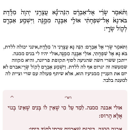
וַתֹּ֨אמֶר שָׂרַ֜י אֶל־אַבְרָ֗ם הִנֵּה־נָ֞א עֲצָרַ֤נִי יְהוָה֙ מִלֶּ֔דֶת
בֹּא־נָא֙ אֶל־שִׁפְחָתִ֔י אוּלַ֥י אִבָּנֶ֖ה מִמֶּ֑נָּה וַיִּשְׁמַ֥ע אַבְרָ֖ם
לְק֥וֹל שָׂרָֽי׃
וַתֹּאמֶר שָׂרַי אֶל אַבְרָם: הִנֵּה נָא עֲצָרַנִי ה' מִלֶּדֶת,
אינני יכולה ללדת,
בֹּא נָא אֶל שִׁפְחָתִי, אוּלַי אִבָּנֶה מִמֶּנָּה,
אולי יהיו לי בנים ממנה.
ייתכן ששרי חשה שהגיעה לסוף תקופת פריונה, והיא מקווה
שמעשה זה יגרום אף לה ללדת.
וַיִּשְׁמַע אַבְרָם לְקוֹל שָׂרָי.
אברם לא
יזם את העניין ממניעיו הוא, אלא שיתף פעולה עם שרי וציית לה
למענה בלבד.
רש"י
אולי אבנה ממנה.
לִמֵּד עַל מִי שֶׁאֵין לוֹ בָּנִים שֶׁאֵינוֹ בָנוּי
אֶלָּא הָרוּס:
אבנה ממנה.
בִּזְכוּת שֶׁאַכְנִיס צָרָתִי לְתוֹךְ בֵּיתִי: