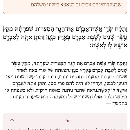
שבעקבותיו הם זוכים גם בצאצא ביולוגי משלהם.
וַתִּקַּ֞ח שָׂרַ֣י אֵֽשֶׁת־אַבְרָ֗ם אֶת־הָגָ֤ר הַמִּצְרִית֙ שִׁפְחָתָ֔הּ מִקֵּץ֙
עֶ֣שֶׂר שָׁנִ֔ים לְשֶׁ֥בֶת אַבְרָ֖ם בְּאֶ֣רֶץ כְּנָ֑עַן וַתִּתֵּ֥ן אֹתָ֛הּ לְאַבְרָ֥ם
אִישָׁ֖הּ ל֥וֹ לְאִשָּֽׁה׃
וַתִּקַּח שָׂרַי אֵשֶׁת אַבְרָם אֶת הָגָר הַמִּצְרִית שִׁפְחָתָהּ, מִקֵּץ עֶשֶׂר
שָׁנִים לְשֶׁבֶת אַבְרָם בְּאֶרֶץ כְּנָעַן.
הצעתה של שרי באה לאחר
ששניהם עברו מסעות רחוקים יחדיו, וכבר עברו עשר שנים מאז
הגיעו לכנען, ועדיין לא היה להם פרי בטן.
וַתִּתֵּן אֹתָהּ לְאַבְרָם
אִישָׁהּ לוֹ לְאִשָּׁה.
נראה שהגר ניתנה כאשה חוקית ולא כשפחה או
פילגש בלבד. אולם השינוי שחל במעמדה הוא שיעורר בעיות
בהמשך —
רש"י