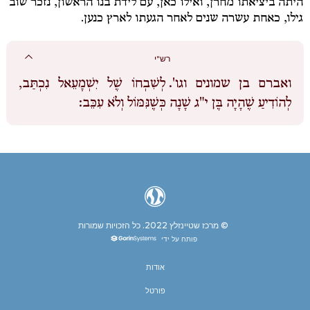
היתה ביציאתו מחרן, ואילו כאן, עם לידת בנו הראשון, נזכר שוב
גילו, כאחת עשרה שנים לאחר הגעתו לארץ כנען.
רש"י
ואברם בן שמונים וגו'.
לְשִׁבְחוֹ שֶׁל יִשְׁמָעֵאל נִכְתַּב,
לְהוֹדִיעַ שֶׁהָיָה בֶּן י"ג שָׁנָה כְּשֶׁנִּמּוֹל וְלֹא עִכֵּב:
© מרכז שטיינזלץ 2022.
כל הזכויות שמורות
פותח על ידי
אודות
פורטל