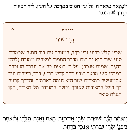
שלי
וַיִּמְצָאָהּ מַלְאַךְ ה' עַל עֵין הַמַּיִם בַּמִּדְבָּר, עַל הָעַיִן
,
ליד המעיין
חסות
בְּדֶרֶךְ שׁוּר
בנגב.
עברית
הרחבות
התחבר
דֶרֶךְ שׁוּר
שבין קָדֵשׁ ברנע וּבֵין בָּרֶד, המזוהה עם ביר חסנה שבמרכז
סיני. שור הוא גם שם מדבר הסמוך למצרים ממזרח (להלן
כה,יח; שמות טו,כב). על כן רואים בה את הדרך העוברת
במרכז סיני מבאר שבע דרך קדש ברנע, ברד, רפידים ועד
אסמעיליה במצרים. שור היא חומה בארמית, והדרך קרויה
כך בגלל המצודות לאורך גבולה המזרחי של מצרים, בקו
תעלת-סואץ.
וַיֹּאמַ֗ר הָגָ֞ר שִׁפְחַ֥ת שָׂרַ֛י אֵֽי־מִזֶּ֥ה בָ֖את וְאָ֣נָה תֵלֵ֑כִי וַתֹּ֕אמֶר
מִפְּנֵי֙ שָׂרַ֣י גְּבִרְתִּ֔י אָנֹכִ֖י בֹּרַֽחַת׃