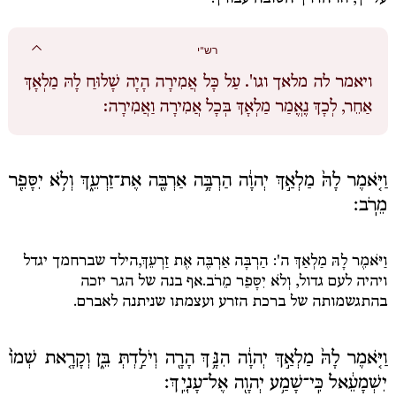
רש"י
ויאמר לה מלאך וגו'.
עַל כָּל אֲמִירָה הָיָה שָׁלוּחַ לָהּ מַלְאָךְ
אַחֵר, לְכָךְ נֶאֱמַר מַלְאָךְ בְּכָל אֲמִירָה וַאֲמִירָה:
וַיֹּ֤אמֶר לָהּ֙ מַלְאַ֣ךְ יְהוָ֔ה הַרְבָּ֥ה אַרְבֶּ֖ה אֶת־זַרְעֵ֑ךְ וְלֹ֥א יִסָּפֵ֖ר
מֵרֹֽב׃
וַיֹּאמֶר לָהּ מַלְאַךְ ה': הַרְבָּה אַרְבֶּה אֶת זַרְעֵךְ,
הילד שברחמך יגדל
ויהיה לעם גדול,
וְלֹא יִסָּפֵר מֵרֹב.
אף בנה של הגר יזכה
בהתגשמותה של ברכת הזרע ועצמתו שניתנה לאברם.
וַיֹּ֤אמֶר לָהּ֙ מַלְאַ֣ךְ יְהוָ֔ה הִנָּ֥ךְ הָרָ֖ה וְיֹלַ֣דְתְּ בֵּ֑ן וְקָרָ֤את שְׁמוֹ֙
יִשְׁמָעֵ֔אל כִּֽי־שָׁמַ֥ע יְהוָ֖ה אֶל־עָנְיֵֽךְ׃