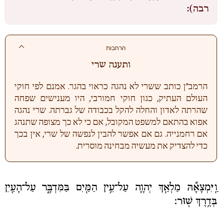
רבה):
הרחבות
ותענה שרי
הרמב"ן כותב ששרי לא נהגה כראוי בהגר. אמנם לפי חוקי
העולם העתיק, כגון חוקי חמורבי, היו מענישים שפחה
שהרתה לאדון והחלה להקל בכבודה של גברתה. שרי נהגה
אפוא בהתאם למשפט המקובל, אם כי לא כך מצופה שתנהג
אם רחמנייה. גם אם אפשר להבין לנפשה של שרי, אין בכך
כדי להצדיק את מעשיה מבחינה מוסרית.
וַֽיִּמְצָאָ֞הּ מַלְאַ֧ךְ יְהוָ֛ה עַל־עֵ֥ין הַמַּ֖יִם בַּמִּדְבָּ֑ר עַל־הָעַ֖יִן
בְּדֶ֥רֶךְ שֽׁוּר׃
קופת
הצדקה