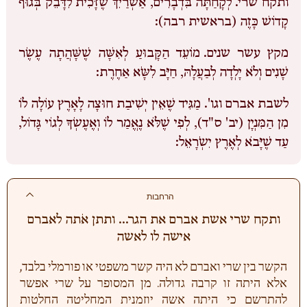
ותקח שרי.
לְקָחַתָּה בִּדְבָרִים, אַשְׁרַיִךְ שֶׁזָּכִית לִדָּבֵק בְּגוּף
קָדוֹשׁ כָּזֶה (בראשית רבה):
מקץ עשר שנים.
מוֹעֵד הַקָּבוּעַ לְאִשָּׁה שֶׁשָּׁהֲתָה עֶשֶׂר
שָׁנִים וְלֹא יָלְדָה לְבַעֲלָהּ, חַיָּב לִשָֹּא אַחֶרֶת:
לשבת אברם וגו'.
מַגִּיד שֶׁאֵין יְשִׁיבַת חוּצָה לָאָרֶץ עוֹלָה לוֹ
מִן הַמִּנְיָן (יב' ס"ד), לְפִי שֶׁלֹּא נֶאֱמַר לוֹ וְאֶעֶשְׂךָ לְגוֹי גָּדוֹל,
עַד שֶׁיָּבֹא לְאֶרֶץ יִשְֹרָאֵל:
הרחבות
ותקח שרי אשת אברם את הגר... ותתן אֹתה לאברם
אישה לו לאשה
הקשר בין שרי ואברם לא היה קשר משפטי או פורמלי בלבד,
אלא היתה זו קרבה גדולה. מן המסופר על שרי אפשר
להתרשם כי היתה אשה יוזמנית המחליטה החלטות