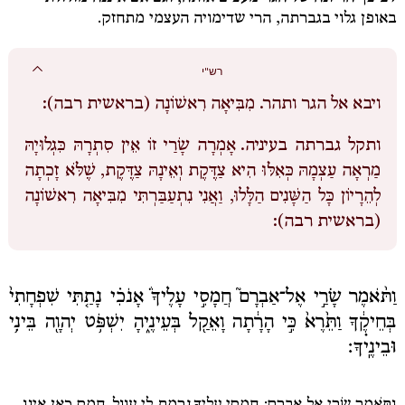
באופן גלוי בגברתה, הרי שדימויה העצמי מתחזק.
רש"י
ויבא אל הגר ותהר.
מִבִּיאָה רִאשׁוֹנָה (בראשית רבה):
ותקל גברתה בעיניה.
אָמְרָה שָׂרַי זוֹ אֵין סִתְרָהּ כִּגְלוּיָהּ
מַרְאָה עַצְמָהּ כְּאִלּוּ הִיא צַדֶּקֶת וְאֵינָהּ צַדֶּקֶת, שֶׁלֹּא זָכְתָה
לְהֵרָיוֹן כָּל הַשָּׁנִים הַלָּלוּ, וַאֲנִי נִתְעַבַּרְתִּי מִבִּיאָה רִאשׁוֹנָה
(בראשית רבה):
וַתֹּ֨אמֶר שָׂרַ֣י אֶל־אַבְרָם֮ חֲמָסִ֣י עָלֶיךָ֒ אָנֹכִ֗י נָתַ֤תִּי שִׁפְחָתִי֙
בְּחֵיקֶ֔ךָ וַתֵּ֙רֶא֙ כִּ֣י הָרָ֔תָה וָאֵקַ֖ל בְּעֵינֶ֑יהָ יִשְׁפֹּ֥ט יְהוָ֖ה בֵּינִ֥י
וּבֵינֶֽיׄךָ׃