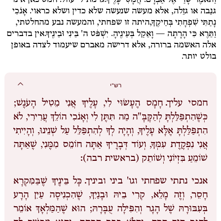
וַתֹּאמֶר שָׂרַי אֶל אַבְרָם: חֲמָסִי עָלֶיךָ.
גרמת לי עוול. חמס כאן אינו
גנֵבה או גזֵלה, אלא מעשה שנעשה שלא כדין ושלא כראוי.
אָנֹכִי
נָתַתִּי שִׁפְחָתִי בְּחֵיקֶךָ,
היתה זו שפחתי, והמעשה נבע מהחלטתי,
וַתֵּרֶא כִּי הָרָתָה — וָאֵקַל בְּעֵינֶיהָ. יִשְׁפֹּט ה' בֵּינִי וּבֵינֶיךָ.
אין בדברים
אלה האשמה ברורה, אלא דרישה מאברם שיעמוד לצדה באופן
בולט יותר.
רש"י
חמסי עליך.
חָמָס הֶעָשׂוּי לִי, עָלֶיךָ אֲנִי מֵטִיל הָעֹנֶשׁ;
כְּשֶׁהִתְפַּלַּלְתָּ לְהַקָּבָּ"ה מַה תִּתֶּן לִי וְאָנֹכִי הוֹלֵךְ עֲרִירִי, לֹא
הִתְפַּלַּלְתָּ אֶלָּא עָלֶיךָ, וְהָיָה לְךָ לְהִתְפַּלֵּל עַל שְׁנֵינוּ, וְהָיִיתִי
אֲנִי נִפְקֶדֶת עִמְּךָ, וְעוֹד דְּבָרֶיךָ אַתָּה חוֹמֵס מִמֶּנִי, שֶׁאַתָּה
שׁוֹמֵעַ בִּזְיוֹנִי וְשׁוֹתֵק (בראשית רבה):
אנכי נתתי שפחתי וגו' ביני וביניך.
כָּל בֵּינֶיךָ שֶׁבַּמִּקְרָא
חָסֵר, וְזֶה מָלֵא, קְרִי בֵיהּ וּבָנַיִךְ, שֶׁהִכְנִיסָה עַיִן הָרָע
בְּעִבּוּרָהּ שֶׁל הָגָר וְהִפִּילָה עֻבָּרָהּ; הוּא שֶׁהַמַּלְאָךְ אוֹמֵר