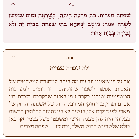
רש"י
שׁפחה מצרית.
בַּת פַּרְעֹה הָיְתָה, כְּשֶׁרָאָה נִסִּים שֶׁנַּעֲשׂוּ
לְשָׂרָה אָמַר: מוּטָב שֶׁתְּהֵא בִתִּי שִׁפְחָה בְּבַיִת זֶה וְלֹא
גְבִירָה בְּבַיִת אַחֵר:
הרחבות
ולה שפחה מצרית
אף על פי שאיננו יודעים מה היתה המסגרת המשפטית של
האבות, אפשר לשער שחוקיהם היו דומים למערכות
המשפטיות שנהגו בקרב עמי האזור שבקרבם ולצדם חיו
אברם ושרי, כגון חוקי חמורבי, החוק של אשנונה והחוק של
מארי. לפי חוקים אלו, הנשים לא היו נתונות לחלוטין ברשות
בעליהן. היה להן מעמד אישי ומשפטי משל עצמן. אף כאן
בולט שלשרי יש רכוש משלה, ובתוכו — שפחה מצרית.