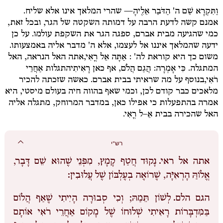
וַתִּקְרָא שֵׁם ה' הַדֹּבֵר אֵלֶיהָ
— שהרי המלאך אינו אלא שליח.
אמנם קשה לדעת הרבה על דמותה השקטה של הגר, ובכל זאת,
כמי שהגיעה מבית אברם, ספגה הגר את השקפת עולמו. על כן
ידעה שהמלאך איננו אל לעצמו, אלא ה' מדבר אליה באמצעותו.
משום כך היא קוראת לה'
:
אַתָּה אֵל רֳאִי,
אתה האל הנראה, האל
המתגלה.
כִּי אָמְרָה: הֲגַם הֲלֹם
,
אף כאן
רָאִיתִי
התגלות
אַחֲרֵי
רֹאִי,
בנוסף על מה שראיתי בבית אברם. כאשה שזכתה להכיר
מלאכים כבר קודם לכן, וכמי שאף בהווה חיה בעולם מיסטי, היא
אמרה בהתפעלות כי אפילו כאן, במדבר המרוחק, מתגלה אליה
האל שהכירה בבית אֵ–ל רֳאִי.
רש"י
אתה אל ראי.
נָקוּד חֲטַף קָמָץ, מִפְּנֵי שֶׁהוּא שֵׁם דָּבָר,
אֱלוֹהַּ הָרְאִיָּה, שֶׁרוֹאֶה בְעֶלְבּוֹן שֶׁל עֲלוּבִין:
הגם הלם.
לְשׁוֹן תֵּמַהּ; וְכִי סְבוּרָה הָיִיתִי שֶׁאַף הֲלוֹם
בַּמִּדְבָּרוֹת רָאִיתִי שְׁלוּחוֹ שֶׁל מָקוֹם אַחֲרֵי רֹאִי אוֹתָם