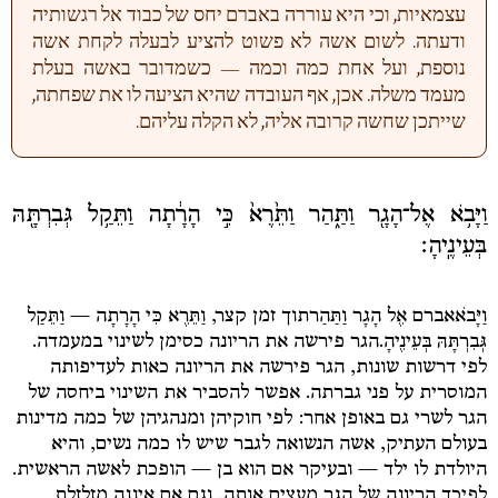
עצמאיות, וכי היא עוררה באברם יחס של כבוד אל רגשותיה
ודעתה. לשום אשה לא פשוט להציע לבעלה לקחת אשה
נוספת, ועל אחת כמה וכמה — כשמדובר באשה בעלת
מעמד משלה. אכן, אף העובדה שהיא הציעה לו את שפחתה,
שייתכן שחשה קרובה אליה, לא הקלה עליהם.
וַיָּבֹ֥א אֶל־הָגָ֖ר וַתַּ֑הַר וַתֵּ֙רֶא֙ כִּ֣י הָרָ֔תָה וַתֵּקַ֥ל גְּבִרְתָּ֖הּ
בְּעֵינֶֽיהָ׃
וַיָּבֹא
אברם
אֶל הָגָר וַתַּהַר
תוך זמן קצר,
וַתֵּרֶא כִּי הָרָתָה — וַתֵּקַל
גְּבִרְתָּהּ בְּעֵינֶיהָ.
הגר פירשה את הריונה כסימן לשינוי במעמדה.
לפי דרשות שונות, הגר פירשה את הריונה כאות לעדיפותה
המוסרית על פני גברתה. אפשר להסביר את השינוי ביחסה של
הגר לשרי גם באופן אחר: לפי חוקיהן ומנהגיהן של כמה מדינות
בעולם העתיק, אשה הנשואה לגבר שיש לו כמה נשים, והיא
היולדת לו ילד — ובעיקר אם הוא בן — הופכת לאשה הראשית.
לפיכך הריונה של הגר מעצים אותה, וגם אם איננה מזלזלת