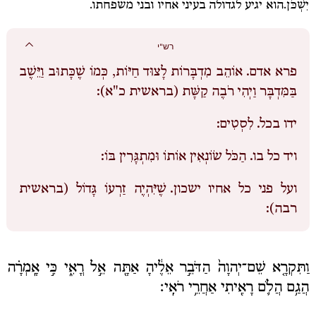
יִשְׁכֹּן.
הוא יגיע לגדולה בעיני אחיו ובני משפחתו.
רש"י
פרא אדם.
אוֹהֵב מִדְבָּרוֹת לָצוּד חַיּוֹת, כְּמוֹ שֶׁכָּתוּב וַיֵּשֶׁב
בַּמִּדְבָּר וַיְהִי רֹבֶה קַשָּׁת (בראשית כ"א):
ידו בכל.
לִסְטִים:
ויד כל בו.
הַכֹּל שׂוֹנְאִין אוֹתוֹ וּמִתְגָּרִין בּוֹ:
ועל פני כל אחיו ישכון.
שֶׁיִּהְיֶה זַרְעוֹ גָּדוֹל (בראשית
רבה):
וַתִּקְרָ֤א שֵׁם־יְהוָה֙ הַדֹּבֵ֣ר אֵלֶ֔יהָ אַתָּ֖ה אֵ֣ל רֳאִ֑י כִּ֣י אָֽמְרָ֗ה
הֲגַ֥ם הֲלֹ֛ם רָאִ֖יתִי אַחֲרֵ֥י רֹאִֽי׃