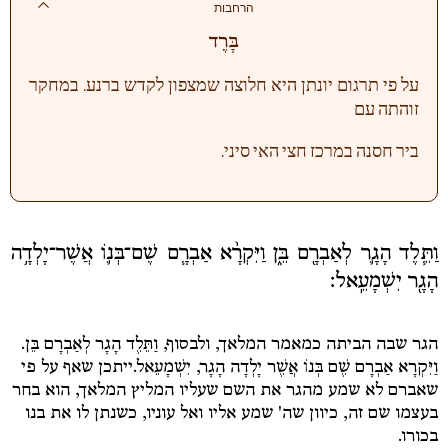
הרחבות
בָּרֶד
על פי תרגום יונתן היא חלוצה שמצפון לקדש ברנע. במחקר
זוהתה עם
ביר חסנה במרכז חצי האי סיני.
וַתֵּ֧לֶד הָגָ֛ר לְאַבְרָ֖ם בֵּ֑ן וַיִּקְרָ֨א אַבְרָ֧ם שֶׁם־בְּנ֛וֹ אֲשֶׁר־יָלְדָ֥ה
הָגָ֖ר יִשְׁמָעֵֽאל׃
הגר שבה הביתה כמאמר המלאך, ולבסוף,
וַתֵּלֶד הָגָר לְאַבְרָם בֵּן.
וַיִּקְרָא אַבְרָם שֶׁם בְּנוֹ אֲשֶׁר יָלְדָה הָגָר, יִשְׁמָעֵאל.
ייתכן שאף על פי
שאברם לא שמע מהגר את השם שעליו המליץ המלאך, הוא בחר
בעצמו שם זה, כיוון שה' שמע אליו ואל עוניו, כשנתן לו את בנו
בכורו.