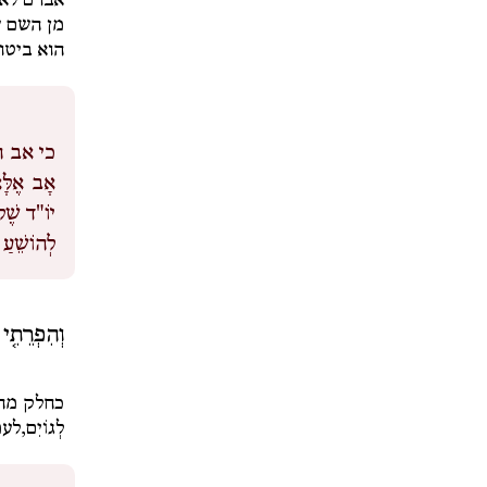
אברם לא 
מן השם ש
הוא ביטו
כי אב ה
אָב אֶלָּ
יוֹ"ד שֶׁל 
לְהוֹשֵׁעַ
וְהִפְרֵתִ֤י 
כחלק מהי
לְגוֹיִם,
לעמ