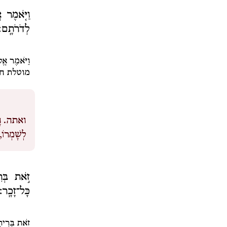
וַיֹּ֤אמֶר 
לְדֹרֹתָֽם׃
וַיֹּאמֶר אֱל
מוטלת חו
ואתה.
ו
לְשָׁמְרוֹ
זֹ֣את בְּרִ
כָּל־זָכָֽר׃
זֹאת בְּרִיתִי