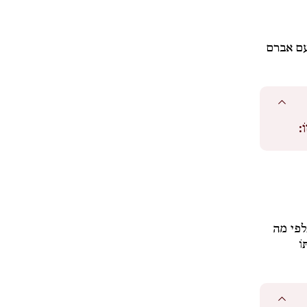
עם אברם
ֹ:
לפי מה
ּוֹ