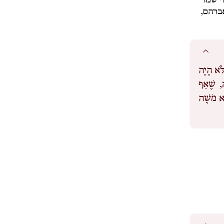
י שמו
אברהם,
לֹּא הָיָה
, שֶׁאַף
רָא מֹשֶׁה