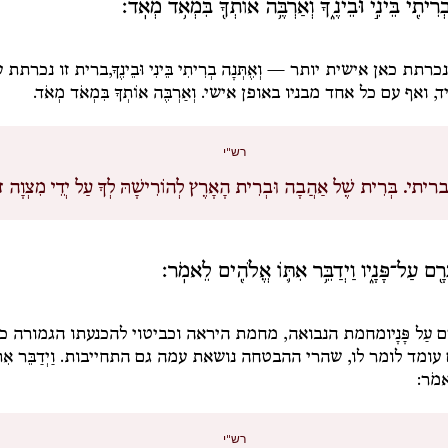
ְרִיתִ֖י בֵּינִ֣י וּבֵינֶ֑ךָ וְאַרְבֶּ֥ה אוֹתְךָ֖ בִּמְאֹ֥ד מְאֹֽד׃
נכרתת כאן אישית יותר —
וְאֶתְּנָה בְרִיתִי בֵּינִי וּבֵינֶךָ,
ברית זו נכרתת 
ד, ואף עם כל אחד מבניו באופן אישי.
וְאַרְבֶּה אוֹתְךָ בִּמְאֹד מְאֹד.
רש"י
ריתי.
בְּרִית שֶׁל אַהֲבָה וּבְרִית הָאָרֶץ לְהוֹרִישָׁהּ לְךָ עַל יְדֵי מִצְוָה זו
בְרָ֖ם עַל־פָּנָ֑יו וַיְדַבֵּ֥ר אִתּ֛וֹ אֱלֹהִ֖ים לֵאמֹֽר׃
ָם עַל פָּנָיו
מחמת הנבואה, מחמת היראה וכביטוי להכנעתו הגמורה כ
עומד לומר לו, שהרי ההבטחה נושאת עמה גם התחייבות.
וַיְדַבֵּר אִת
אמֹר:
רש"י