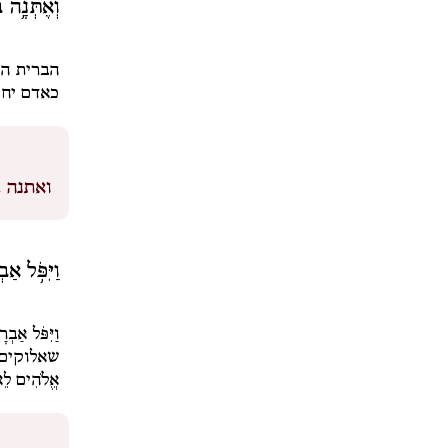
וְאֶתְּנָ֥ה ב
הברית ה
כאדם יחי
ואתנה ב
וַיִּפֹּ֥ל אַ
וַיִּפֹּל אַבְר
שאלוקים 
אֱלֹהִים לֵ