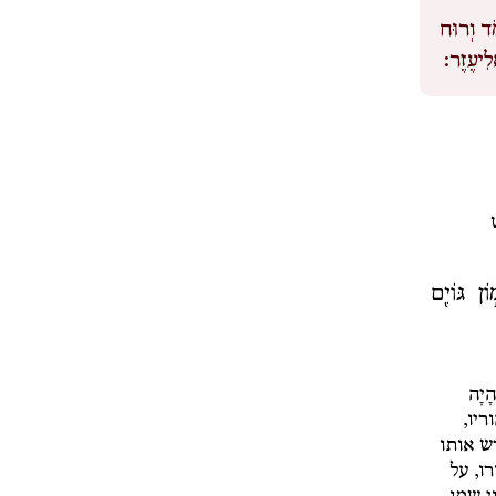
ֹד וְרוּח
ֱלִיעֶזֶר:
ן גּוֹיִ֖ם
הָיָה
יו,
ש אותו
ו, על