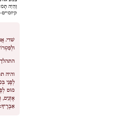
במציאות,
וֶהְיֵה תָמִ
קיומיים-
שׁדי.
אֲנִ
ולְפַטְרוֹן
התהלך ל
והיה תמ
לְפָנַי בּ
מוּם לְפָ
אָזְנַיִם, 
אֵבָרֶיךָ: