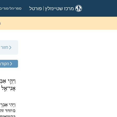
ספריה
לימודים
מרכז שטיינזלץ
פורטל
ה
חזור
הקודם
וַיְהִ֣י אַב
אֲנִי־אֵ֣ל ש
וַיְהִי אַבְר
מיוחד זה