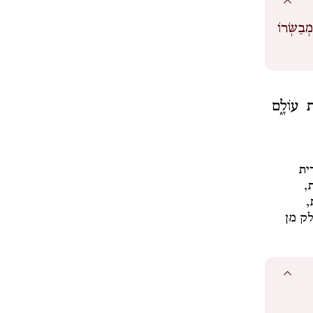
בַשְּׂרוֹ
ית עוֹלָ֑ם
רִית
,
,
ק מן