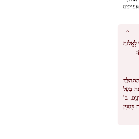
אותי,
פיינים
 לֶאֱלוֹהַּ
ן:
ִתְהַלֵּךְ
ָה בַּעַל
ַיִם, ב'
כְּמִנְיַן