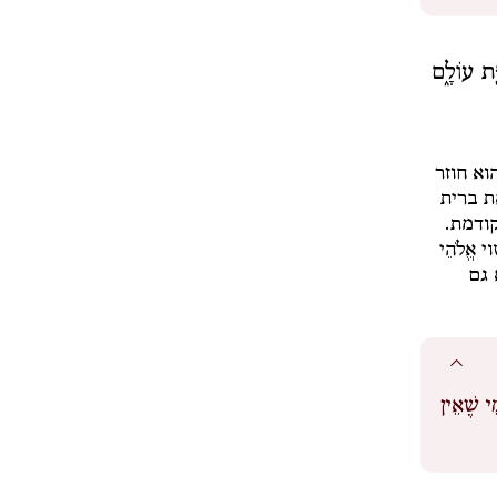
ַ֖ת עוֹלָ֑ם
וא חוזר
ת ברית
קודמת.
אֱלֹהֵי
 גם
י שֶׁאֵין