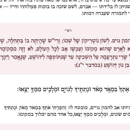
נמצא עד כה שיפוט ברור, אלא נפרשו מאורעותיו בזה אחר זה. שינו
ניתן לו בלידתו — אברם, לשם שזכה בו בזכות פעולותיו וחייו — 
י לתמורה שעברה דמותו.
רש"י
מון גוים.
לְשׁוֹן נוֹטָרִיקוֹן שֶׁל שְׁמוֹ; וְרֵי"ש שֶׁהָיְתָה בוֹ בַּתְּחִלָּה, שֶׁ
א לַאֲרָם שֶׁהוּא מְקוֹמוֹ וְעַכְשָׁו אָב לְכָל הָעוֹלָם, לֹא זָזָה מִמְּקוֹמָהּ
שָׂרַי נִתְרָעֲמָה עַל הַשְּׁכִינָה עַד שֶׁנִּתּוֹסְפָה לִיהוֹשֻׁעַ, שֶׁנֶּאֱמַר וַיִּקְ
 בִּן נוּן יְהוֹשֻׁעַ (במדבר י"ג):
אֹֽתְךָ֙ בִּמְאֹ֣ד מְאֹ֔ד וּנְתַתִּ֖יךָ לְגוֹיִ֑ם וּמְלָכִ֖ים מִמְּךָ֥ יֵצֵֽאוּ׃
ותו אב להמון גויים, מובטח לו:
וְהִפְרֵתִי אֹתְךָ בִּמְאֹד מְאֹד, וּנְתַתִּיךָ
ים שונים,
וּמְלָכִים מִמְּךָ יֵצֵאוּ,
כל אחד מהם ימלוך במקומו.