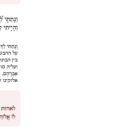
וְנָתַתִּ֣י 
וְהָיִ֥יתִי
וְנָתַתִּי לְ
על ההבטח
בין הבתר
ועליה מ
אַבְרָהָם
אלוקינו ש
לאחזת ע
לוֹ אֱלוֹהַּ