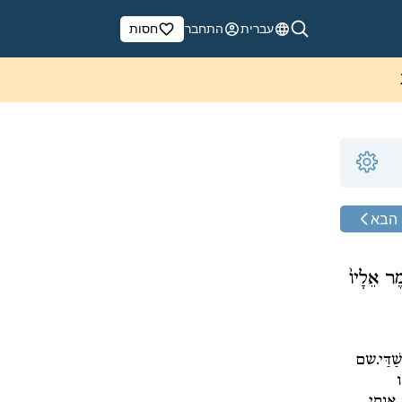
עברית
התחבר
חסות
הבא
מֶר אֵלָיו֙
ַדַּי.
שם