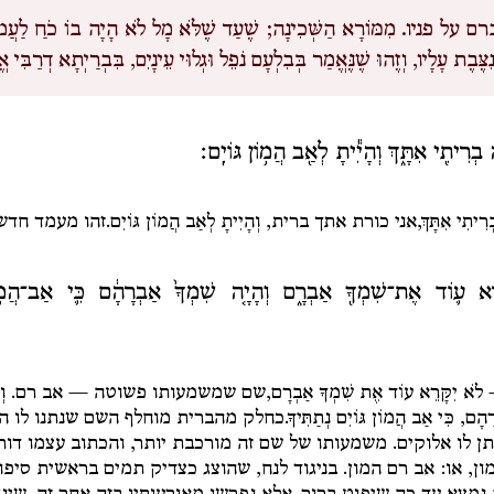
רם על פניו.
מִמּוֹרָא הַשְּׁכִינָה; שֶׁעַד שֶׁלֹּא מָל לֹא הָיָה בוֹ כֹחַ לַעֲמ
ִצֶּבֶת עָלָיו, וְזֶהוּ שֶׁנֶּאֱמַר בְּבִלְעָם נֹפֵל וּגְלוּי עֵינָיִם, בִּבְרַיְתָא דְרַבִּי א
ה בְרִיתִ֖י אִתָּ֑ךְ וְהָיִ֕יתָ לְאַ֖ב הֲמ֥וֹן גּוֹיִֽם׃
ְרִיתִי אִתָּךְ,
אני כורת אתך ברית,
וְהָיִיתָ לְאַב הֲמוֹן גּוֹיִם.
זהו מעמד חדש
רֵ֥א ע֛וֹד אֶת־שִׁמְךָ֖ אַבְרָ֑ם וְהָיָ֤ה שִׁמְךָ֙ אַבְרָהָ֔ם כִּ֛י אַב־הֲמ֥וֹ
—
לֹא יִקָּרֵא עוֹד אֶת שִׁמְךָ אַבְרָם,
שם שמשמעותו פשוטה — אב רם.
וְ
ָהָם, כִּי אַב הֲמוֹן גּוֹיִם נְתַתִּיךָ.
כחלק מהברית מוחלף השם שנתנו לו הור
ן לו אלוקים. משמעותו של שם זה מורכבת יותר, והכתוב עצמו דור
ן, או: אב רם המון. בניגוד לנח, שהוצג כצדיק תמים בראשית סיפור