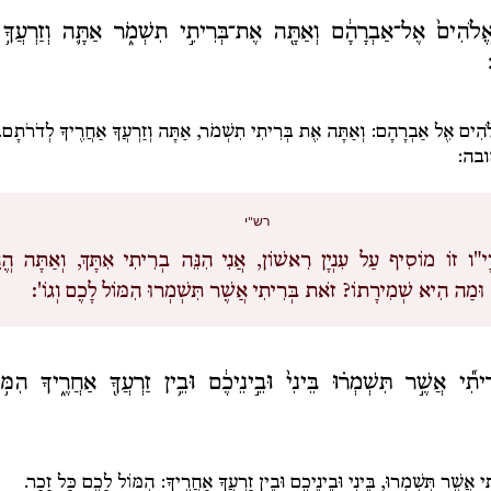
אֱלֹהִים֙ אֶל־אַבְרָהָ֔ם וְאַתָּ֖ה אֶת־בְּרִיתִ֣י תִשְׁמֹ֑ר אַתָּ֛ה וְזַרְעֲךָ֥ א
ֹהִים אֶל אַבְרָהָם: וְאַתָּה אֶת בְּרִיתִי תִשְׁמֹר, אַתָּה וְזַרְעֲךָ אַחֲרֶיךָ לְדֹרֹתָם.
בה:
רש"י
ָי"ו זוֹ מוֹסִיף עַל עִנְיָן רִאשׁוֹן, אֲנִי הִנֵּה בְרִיתִי אִתָּךְ, וְאַתָּה הֱו
, וּמַה הִיא שְׁמִירָתוֹ? זֹאת בְּרִיתִי אֲשֶׁר תִּשְׁמְרוּ הִמּוֹל לָכֶם וְגוֹ':
יתִ֞י אֲשֶׁ֣ר תִּשְׁמְר֗וּ בֵּינִי֙ וּבֵ֣ינֵיכֶ֔ם וּבֵ֥ין זַרְעֲךָ֖ אַחֲרֶ֑יךָ הִמּ֥
 אֲשֶׁר תִּשְׁמְרוּ, בֵּינִי וּבֵינֵיכֶם וּבֵין זַרְעֲךָ אַחֲרֶיךָ: הִמּוֹל לָכֶם כָּל זָכָר.