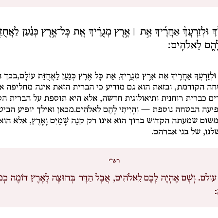
לְ֠ךָ וּלְזַרְעֲךָ֨ אַחֲרֶ֜יךָ אֵ֣ת ׀ אֶ֣רֶץ מְגֻרֶ֗יךָ אֵ֚ת כָּל־אֶ֣רֶץ כְּנַ֔עַן לַאֲחֻזּ
 לָהֶ֖ם לֵאלֹהִֽים׃
ךָ וּלְזַרְעֲךָ אַחֲרֶיךָ אֵת אֶרֶץ מְגֻרֶיךָ, אֵת כָּל אֶרֶץ כְּנַעַן לַאֲחֻזַּת עוֹלָם,
בכך ה
ה הקודמת, ובזאת הוא גם מודיע כי הברית הזאת אינה מחליפה א
ים כברית רוחנית ותיאולוגית חדשה, אלא היא תוספת על הברית ה
ופיעה הבטחה נוספת —
וְהָיִיתִי לָהֶם לֵאלֹהִים.
מכאן ואילך יופיע הביטוי 
, משום שמעתה הקדוש ברוך הוא אינו רק קֹנֵה שָׁמַיִם וָאָרֶץ, אלא הוא
לנו, של בני אברהם.
רש"י
ולם.
וְשָׁם אֶהְיֶה לָכֶם לֵאלֹהִים, אֲבָל הַדָּר בְּחוּצָה לָאָרֶץ דּוֹמֶה כְמִ
: