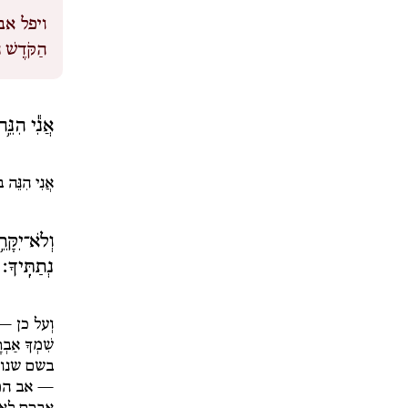
ויפל אב
הַקֹּדֶשׁ נ
אֲנִ֕י הִנֵּ֥
אֲנִי הִנֵּה ב
וְלֹא־יִקָּ
נְתַתִּֽיךָ׃
וְ
על כן 
שִׁמְךָ אַבְר
בשם שנות
— אב המו