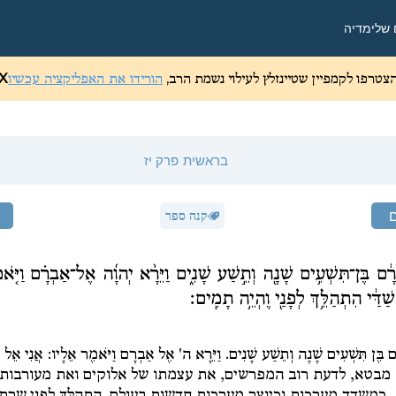
 שלי
מדיה
צטרפו לקמפיין שטיינזלץ לעילוי נשמת הרב,
הורידו את האפליקציה עכשיו
X
בראשית
פרק יז
קנה ספר
ְרָ֔ם בֶּן־תִּשְׁעִ֥ים שָׁנָ֖ה וְתֵ֣שַׁע שָׁנִ֑ים וַיֵּרָ֨א יְהוָ֜ה אֶל־אַבְרָ֗ם וַיֹּ֤א
ַׁדַּ֔י הִתְהַלֵּ֥ךְ לְפָנַ֖י וֶהְיֵ֥ה תָמִֽים׃
ָם בֶּן תִּשְׁעִים שָׁנָה וְתֵשַׁע שָׁנִים. וַיֵּרָא ה' אֶל אַבְרָם וַיֹּאמֶר אֵלָיו: אֲנִי אֵל שׁ
 מבטא, לדעת רוב המפרשים, את עצמתו של אלוקים ואת מעורבותו