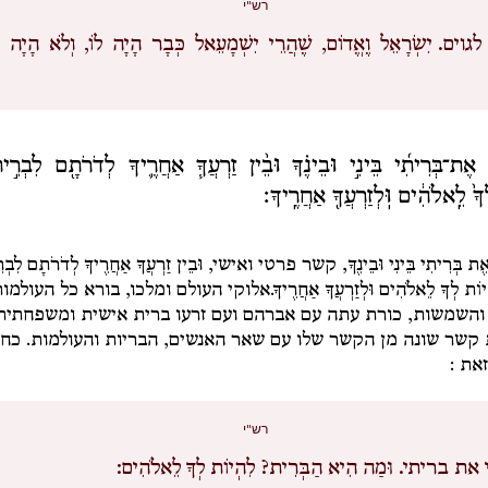
רש"י
לגוים.
יִשְׂרָאֵל וֶאֱדוֹם, שֶׁהֲרֵי יִשְׁמָעֵאל כְּבָר הָיָה לוֹ, וְלֹא הָיָה מְ
י אֶת־בְּרִיתִ֜י בֵּינִ֣י וּבֵינֶ֗ךָ וּבֵ֨ין זַרְעֲךָ֧ אַחֲרֶ֛יךָ לְדֹרֹתָ֖ם לִבְרִ֣
ָ֙ לֵֽאלֹהִ֔ים וּֽלְזַרְעֲךָ֖ אַחֲרֶֽיךָ׃
ת בְּרִיתִי בֵּינִי וּבֵינֶךָ
,
קשר פרטי ואישי,
וּבֵין זַרְעֲךָ אַחֲרֶיךָ לְדֹרֹתָם לִבְ
יוֹת לְךָ לֵאלֹהִים וּלְזַרְעֲךָ אַחֲרֶיךָ.
אלוקי העולם ומלכו, בורא כל העולמות
והשמשות, כורת עתה עם אברהם ועם זרעו ברית אישית ומשפחתית
שר שונה מן הקשר שלו עם שאר האנשים, הבריות והעולמות. כחל
את :
רש"י
את בריתי.
וּמַה הִיא הַבְּרִית? לִהְיוֹת לְךָ לֵאלֹהִים: