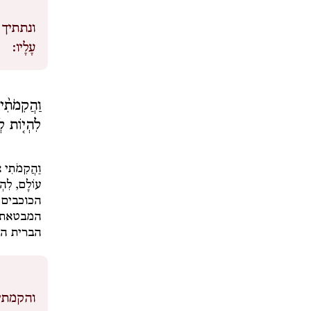
ונתתיך 
עָלָיו:
וַהֲקִמֹתִ֨
לִהְי֤וֹת לְך
וַהֲקִמֹתִי אֶ
עוֹלָם
,
לִהְ
הכוכבים 
המבטאת ק
הברית הז
והקמתי 