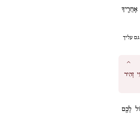
ַֽחֲרֶ֖יךָ
גם עליך
ֵי זָהִיר
וֹל לָכֶ֖ם