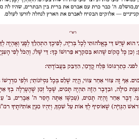
 כמשדד מערכות וכיוצר מערכות חדשות בעולם.
הִתְהַלֵּךְ לְפָנַי,
שרת 
ים,
מושלם. ה' כבר כרת עם אברם את ברית בין הבתרים, שהיו לה מא
קנייניים — אלוקים הבטיח לאברם את הארץ לנחלה לזרעו לעולם.
רש"י
י הוּא שֶׁיֵּשׁ דַּי בֶּאֱלֹהוּתִי לְכָל בְּרִיָּה, לְפִיכָךְ הִתְהַלֵּךְ לְפָנַי וְאֶהְיֶה לְךָ
; וְכֵן כָּל מָקוֹם שֶׁהוּא בַּמִּקְרָא פֵּרוּשׁוֹ כָּךְ: דַּי שֶׁלּוֹ, וְהַכֹּל לְפִי הָעִנְיָ
פני.
כְּתַרְגּוּמוֹ פְּלַח קֳדָמַי, הִדַּבֵּק בַּעֲבוֹדָתִי:
ים.
אַף זֶה צִוּוּי אַחַר צִוּוּי, הֱיֵה שָׁלֵם בְּכָל נִסְיוֹנוֹתַי; וּלְפִי מִדְרָשׁוֹ ה
ְמִצְוַת מִילָה, וּבַדָּבָר הַזֶּה תִהְיֶה תָּמִים, שֶׁכָּל זְמַן שֶׁהָעָרְלָה בְךָ אַתּ
נַי. דָּבָר אַחֵר וֶהְיֵה תָמִים, (עַכְשָׁו אַתָּה חָסֵר ה' אֵבָרִים, ב' עֵינ
וְרֹאשׁ הַגְּוִיָּה) שֶׁאוֹסִיף לְךָ אוֹת עַל שִׁמְךָ, וְיִהְיוּ מִנְיַן אוֹתִיּוֹתֶיךָ רמ"ח 