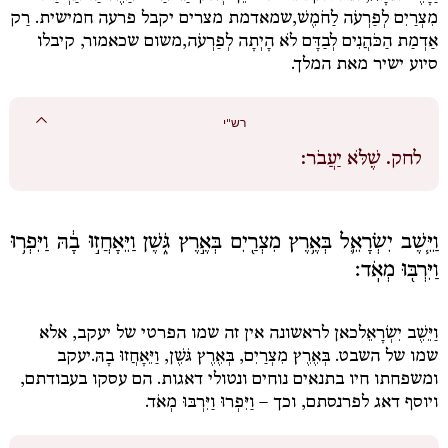
מִצְרַיִם
לְפַרְעֹה
לַחֹמֶשׁ,
שמאדמת מצרים יקבל פרעה חמישית.
רַק
אַדְמַת הַכֹּהֲנִים לְבַדָּם לֹא הָיְתָה לְפַרְעֹה,
משום שכאמור, קיבלו
סיוע ישיר מאת המלך.
רש"י
לחק.
שֶׁלֹּא יַעֲבֹר:
וַיֵּ֧שֶׁב יִשְׂרָאֵ֛ל בְּאֶ֥רֶץ מִצְרַ֖יִם בְּאֶ֣רֶץ גֹּ֑שֶׁן וַיֵּאָחֲז֣וּ בָ֔הּ וַיִּפְר֥וּ
וַיִּרְבּ֖וּ מְאֹֽד׃
וַיֵּשֶׁב יִשְׂרָאֵל
כאן לראשונה אין זה שמו הפרטי של יעקב, אלא
שמו של השבט.
בְּאֶרֶץ מִצְרַיִם, בְּאֶרֶץ גֹּשֶׁן,
וַיֵּאָחֲזוּ בָהּ.
יעקב
ומשפחתו חיו בתנאים נוחים ונטולי דאגות. הם עסקו בעבודתם,
ויוסף דאג לפרנסתם, וכך –
וַיִּפְרוּ וַיִּרְבּוּ מְאֹד.