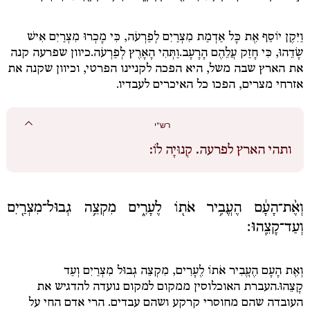
וַיִּקֶן יוֹסֵף אֶת כָּל אַדְמַת מִצְרַיִם לְפַרְעֹה, כִּי מָכְרוּ מִצְרַיִם אִישׁ
שָׂדֵהוּ, כִּי חָזַק עֲלֵהֶם הָרָעָב.
וַתְּהִי הָאָרֶץ לְפַרְעֹה.
כיוון שפרעה קנה
את הארץ שבה משל, היא הפכה לקניינו הפרטי, וכיוון שקנה את
אזרחי מצרים, הפכו כל האיכרים לעבדיו.
רש"י
ותהי הארץ לפרעה.
קְנוּיָה לוֹ:
וְאֶ֨ת־הָעָ֔ם הֶעֱבִ֥יר אֹת֖וֹ לֶעָרִ֑ים מִקְצֵ֥ה גְבוּל־מִצְרַ֖יִם
וְעַד־קָצֵֽהוּ׃
וְאֶת הָעָם הֶעֱבִיר אֹתוֹ לֶעָרִים, מִקְצֵה גְבוּל מִצְרַיִם וְעַד
קָצֵהוּ.
העברת האוכלוסין ממקום למקום נועדה להדגיש את
העובדה שהם מחוסרי קרקע ושהם עבדים. הרי אדם החי על