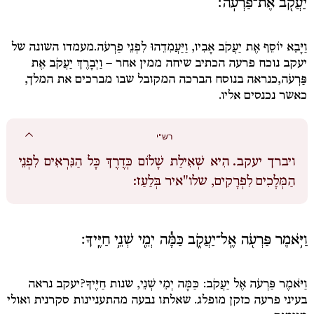
יַעֲקֹ֖ב אֶת־פַּרְעֹֽה׃
וַיָּבֵא יוֹסֵף אֶת יַעֲקֹב אָבִיו, וַיַּעֲמִדֵהוּ לִפְנֵי פַרְעֹה.
מעמדו השונה של
יעקב נוכח פרעה הכתיב שיחה ממין אחר –
וַיְבָרֶךְ יַעֲקֹב אֶת
פַּרְעֹה,
כנראה בנוסח הברכה המקובל שבו מברכים את המלך,
כאשר נכנסים אליו.
רש"י
ויברך יעקב.
הִיא שְׁאִילַת שָׁלוֹם כְּדֶרֶךְ כָּל הַנִּרְאִים לִפְנֵי
הַמְּלָכִים לִפְרָקִים, שלו"איר בְּלַעַז:
וַיֹּ֥אמֶר פַּרְעֹ֖ה אֶֽל־יַעֲקֹ֑ב כַּמָּ֕ה יְמֵ֖י שְׁנֵ֥י חַיֶּֽיךָ׃
וַיֹּאמֶר פַּרְעֹה אֶל יַעֲקֹב: כַּמָּה יְמֵי שְׁנֵי
, שנות
חַיֶּיךָ?
יעקב נראה
בעיני פרעה כזקן מופלג. שאלתו נבעה מהתעניינות סקרנית ואולי