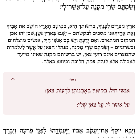
וְשַׂמְתָּ֛ם שָׂרֵ֥י מִקְנֶ֖ה עַל־אֲשֶׁר־לִֽי׃
אֶרֶץ מִצְרַיִם לְפָנֶיךָ
, ברשותך
הִיא, בְּמֵיטַב הָאָרֶץ הוֹשֵׁב אֶת אָבִיךָ
וְאֶת אַחֶיךָ.
אני מסכים לבקשתם –
יֵשְׁבוּ בְּאֶרֶץ גֹּשֶׁן,
שכן זהו אכן
המקום המתאים.
וְאִם יָדַעְתָּ וְיֶשׁ בָּם אַנְשֵׁי חַיִל
, אנשים מוצלחים
וכשרוניים
– וְשַׂמְתָּם שָׂרֵי מִקְנֶה
, מנהלי הצאן
עַל אֲשֶׁר לִי.
למרות
שהמצרים אינם רועי צאן, יש ברשותם מקנה שאינו מיועד
לאכילה אלא לגיזת צמר, חליבה וכיוצא באלה.
רש"י
אנשי חיל.
בְּקִיאִין בְּאֻמָּנוּתָן לִרְעוֹת צֹאן:
על אשר לי.
עַל צֹאן שֶׁלִּי:
וַיָּבֵ֤א יוֹסֵף֙ אֶת־יַֽעֲקֹ֣ב אָבִ֔יו וַיַּֽעֲמִדֵ֖הוּ לִפְנֵ֣י פַרְעֹ֑ה וַיְבָ֥רֶךְ