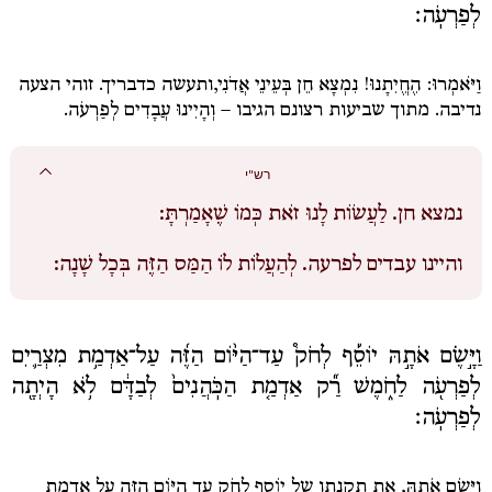
לְפַרְעֹֽה׃
וַיֹּאמְרוּ: הֶחֱיִתָנוּ! נִמְצָא חֵן בְּעֵינֵי אֲדֹנִי,
ותעשה כדבריך. זוהי הצעה
נדיבה. מתוך שביעות רצונם הגיבו –
וְהָיִינוּ עֲבָדִים לְפַרְעֹה.
רש"י
נמצא חן.
לַעֲשׂוֹת לָנוּ זֹאת כְּמוֹ שֶׁאָמַרְתָּ:
והיינו עבדים לפרעה.
לְהַעֲלוֹת לוֹ הַמַּס הַזֶּה בְּכָל שָׁנָה:
וַיָּ֣שֶׂם אֹתָ֣הּ יוֹסֵ֡ף לְחֹק֩ עַד־הַיּ֨וֹם הַזֶּ֜ה עַל־אַדְמַ֥ת מִצְרַ֛יִם
לְפַרְעֹ֖ה לַחֹ֑מֶשׁ רַ֞ק אַדְמַ֤ת הַכֹּֽהֲנִים֙ לְבַדָּ֔ם לֹ֥א הָיְתָ֖ה
לְפַרְעֹֽה׃
וַיָּשֶׂם אֹתָהּ
, את תקנתו של
יוֹסֵף לְחֹק עַד הַיּוֹם הַזֶּה עַל אַדְמַת