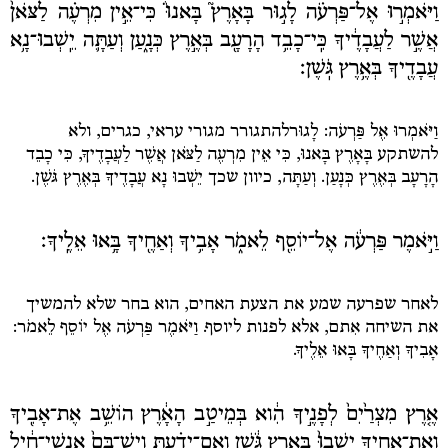
וַיֹּאמְר֣וּ אֶל־פַּרְעֹ֗ה לָג֣וּר בָּאָרֶץ֮ בָּאנוּ֒ כִּי־אֵ֣ין מִרְעֶ֗ה לַצֹּאן֙
אֲשֶׁ֣ר לַעֲבָדֶ֔יךָ כִּֽי־כָבֵ֥ד הָרָעָ֖ב בְּאֶ֣רֶץ כְּנָ֑עַן וְעַתָּ֛ה יֵֽשְׁבוּ־נָ֥א
עֲבָדֶ֖יךָ בְּאֶ֥רֶץ גֹּֽשֶׁן׃
וַיֹּאמְרוּ אֶל פַּרְעֹה: לָגוּר
להתגורר מגורי עראי, כגרים, ולא
להשתקע
בָּאָרֶץ בָּאנוּ, כִּי אֵין מִרְעֶה לַצֹּאן אֲשֶׁר לַעֲבָדֶיךָ, כִּי כָבֵד
הָרָעָב בְּאֶרֶץ כְּנָעַן. וְעַתָּה
, כיוון שכך
יֵשְׁבוּ נָא עֲבָדֶיךָ בְּאֶרֶץ גֹּשֶׁן.
וַיֹּ֣אמֶר פַּרְעֹ֔ה אֶל־יוֹסֵ֖ף לֵאמֹ֑ר אָבִ֥יךָ וְאַחֶ֖יךָ בָּ֥אוּ אֵלֶֽיךָ׃
לאחר שפרעה שמע את הצעת האחים, הוא בחר שלא להמשיך
את השיחה אִתם, אלא לפנות ליוסף.
וַיֹּאמֶר פַּרְעֹה אֶל יוֹסֵף לֵאמֹר:
אָבִיךָ וְאַחֶיךָ בָּאוּ אֵלֶיךָ.
אֶ֤רֶץ מִצְרַ֙יִם֙ לְפָנֶ֣יךָ הִ֔וא בְּמֵיטַ֣ב הָאָ֔רֶץ הוֹשֵׁ֥ב אֶת־אָבִ֖יךָ
וְאֶת־אַחֶ֑יךָ יֵשְׁבוּ֙ בְּאֶ֣רֶץ גֹּ֔שֶׁן וְאִם־יָדַ֗עְתָּ וְיֶשׁ־בָּם֙ אַנְשֵׁי־חַ֔יִל