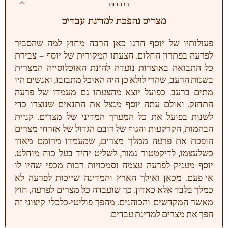
הרחבות
מצרים נהפכת למדינת עבדים
פעולותיו של יוסף חרגו כאן הרבה מחוץ למה שהסביר
לפרעה בפתרון החלום. הצעתו המקורית של יוסף – צבירת
כל התבואה באוצרות נועדה להזנת האוכלוסייה המצרית
בשנות הרעב, שהרי לולא כן היה האוכל מתבזבז, ואנשים היו
מתים ברעב. כפועל יוצא מהצעתו גם מעמדו של פרעה
התחזק. ואולם עתה יוסף מנצל את התנאים שנוצרו כדי
לשנות בפועל את כל המערך המדיני של מצרים. קניית
הבהמות, הקרקעות והגוף של רובם הגדול של אזרחי מצרים
הופכת את פרעה ממלך מצרים, שמעמדו מרומם מאוד
כשלעצמו, לדיקטטור גמור, לשליט יחיד בעל כוח מוחלט.
יוסף מעניק לפרעה עצמה וסמכויות רבות מכפי שהיו לו
אי-פעם. מכאן ואילך הארץ והמדינה שייכות לפרעה לא
כמלך בלבד אלא כאדון. כך שועבדה כל מצרים לפרעה, חוץ
מאשר המקדשים והכוהנים. מהפך פוליטי-כלכלי קיצוני זה
הפך את מצרים למדינת עבדים.