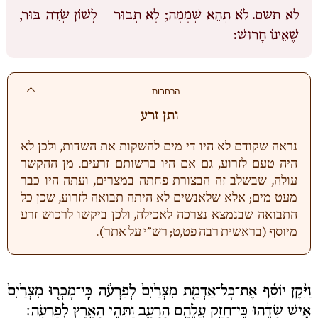
לא תשם.
לֹא תְהֵא שְׁמָמָה; לָא תְבוּר – לְשׁוֹן שְׂדֵה בּוּר,
שֶׁאֵינוֹ חָרוּשׁ:
הרחבות
ותן זרע
נראה שקודם לא היו די מים להשקות את השדות, ולכן לא
היה טעם לזרוע, גם אם היו ברשותם זרעים. מן ההקשר
עולה, שבשלב זה הבצורת פחתה במצרים, ועתה היו כבר
מעט מים; אלא שלאנשים לא היתה תבואה לזרוע, שכן כל
התבואה שבנמצא נצרכה לאכילה, ולכן ביקשו לרכוש זרע
מיוסף (בראשית רבה פט,ט; רש”י על אתר).
וַיִּ֨קֶן יוֹסֵ֜ף אֶת־כָּל־אַדְמַ֤ת מִצְרַ֙יִם֙ לְפַרְעֹ֔ה כִּֽי־מָכְר֤וּ מִצְרַ֙יִם֙
אִ֣ישׁ שָׂדֵ֔הוּ כִּֽי־חָזַ֥ק עֲלֵהֶ֖ם הָרָעָ֑ב וַתְּהִ֥י הָאָ֖רֶץ לְפַרְעֹֽה׃