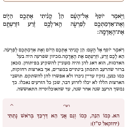
וַיֹּ֤אמֶר יוֹסֵף֙ אֶל־הָעָ֔ם הֵן֩ קָנִ֨יתִי אֶתְכֶ֥ם הַיּ֛וֹם
וְאֶת־אַדְמַתְכֶ֖ם לְפַרְעֹ֑ה הֵֽא־לָכֶ֣ם זֶ֔רַע וּזְרַעְתֶּ֖ם
אֶת־הָאֲדָמָֽה׃
וַיֹּאמֶר יוֹסֵף אֶל הָעָם: הֵן קָנִיתִי אֶתְכֶם הַיּוֹם וְאֶת אַדְמַתְכֶם לְפַרְעֹה.
הֵא לָכֶם זֶרַע, וּזְרַעְתֶּם אֶת הָאֲדָמָה.
מכיוון שפרעה היה בעל
האדמות, הוא דאג להן והיה מעוניין להשקיע בפיתוחן. מכאן
ברור שהרעב התמתן בינתיים במצרים, אך בארצות רחוקות,
כמו כנען, נזקיו עדיין ניכרו ולא אפשרו להן להשתקם. תושבי
הארצות הללו לא יכלו לזרוע דבר, שכן כל הזרעים נאכלו. כך
נמשך הרעב שנה אחר שנה, עד שהאוכלוסייה התאוששה.
רש"י
הא.
כְּמוֹ הִנֵּה, כְּמוֹ וְגַם אֲנִי הֵא דַּרְכֵּךְ בְּרֹאשׁ נָתַתִּי
(יחזקאל ט"ז):