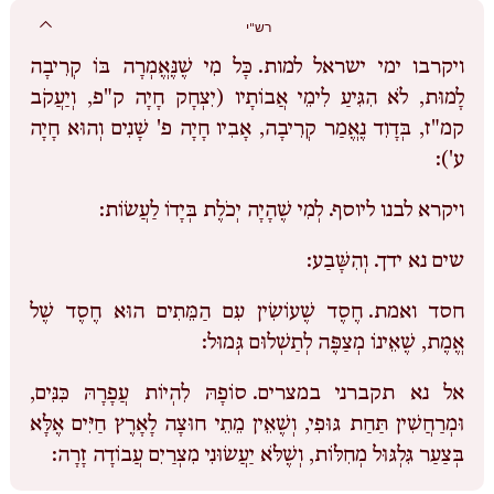
רש"י
ויקרבו ימי ישראל למות.
כָּל מִי שֶׁנֶּאֱמְרָה בּוֹ קְרִיבָה
לָמוּת, לֹא הִגִּיעַ לִימֵי אֲבוֹתָיו (יִצְחָק חָיָה ק"פ, וְיַעֲקֹב
קמ"ז, בְּדָוִד נֶאֱמַר קְרִיבָה, אָבִיו חָיָה פ' שָׁנִים וְהוּא חָיָה
ע'):
ויקרא לבנו ליוסף.
לְמִי שֶׁהָיָה יְכֹלֶת בְּיָדוֹ לַעֲשׂוֹת:
שים נא ידך.
וְהִשָּׁבַע:
חסד ואמת.
חֶסֶד שֶׁעוֹשִׂין עִם הַמֵּתִים הוּא חֶסֶד שֶׁל
אֱמֶת, שֶׁאֵינוֹ מְצַפֶּה לְתַשְׁלוּם גְּמוּל:
אל נא תקברני במצרים.
סוֹפָהּ לִהְיוֹת עֲפָרָהּ כִּנִּים,
וּמְרַחֲשִׁין תַּחַת גּוּפִי, וְשֶׁאֵין מֵתֵי חוּצָה לָאָרֶץ חַיִּים אֶלָּא
בְּצַעַר גִּלְגּוּל מְחִלּוֹת, וְשֶׁלֹּא יַעֲשׂוּנִי מִצְרַיִם עֲבוֹדָה זָרָה: