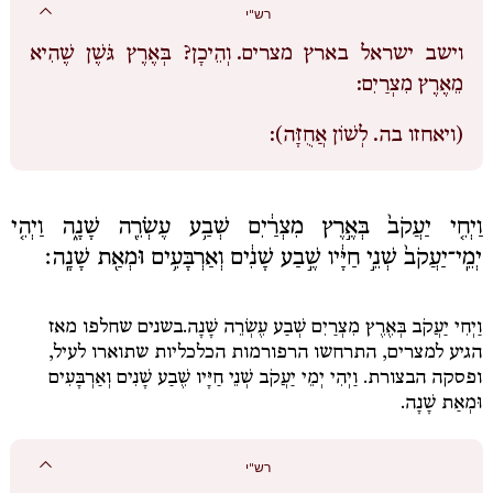
רש"י
וישב ישראל בארץ מצרים.
וְהֵיכָן? בְּאֶרֶץ גֹּשֶׁן שֶׁהִיא
מֵאֶרֶץ מִצְרַיִם:
(ויאחזו בה.
לְשׁוֹן אֲחֻזָּה):
וַיְחִ֤י יַעֲקֹב֙ בְּאֶ֣רֶץ מִצְרַ֔יִם שְׁבַ֥ע עֶשְׂרֵ֖ה שָׁנָ֑ה וַיְהִ֤י
יְמֵֽי־יַעֲקֹב֙ שְׁנֵ֣י חַיָּ֔יו שֶׁ֣בַע שָׁנִ֔ים וְאַרְבָּעִ֥ים וּמְאַ֖ת שָׁנָֽה׃
וַיְחִי יַעֲקֹב בְּאֶרֶץ מִצְרַיִם שְׁבַע עֶשְׂרֵה שָׁנָה.
בשנים שחלפו מאז
הגיע למצרים, התרחשו הרפורמות הכלכליות שתוארו לעיל,
ופסקה הבצורת.
וַיְהִי יְמֵי יַעֲקֹב שְׁנֵי חַיָּיו שֶׁבַע שָׁנִים וְאַרְבָּעִים
וּמְאַת שָׁנָה.
רש"י