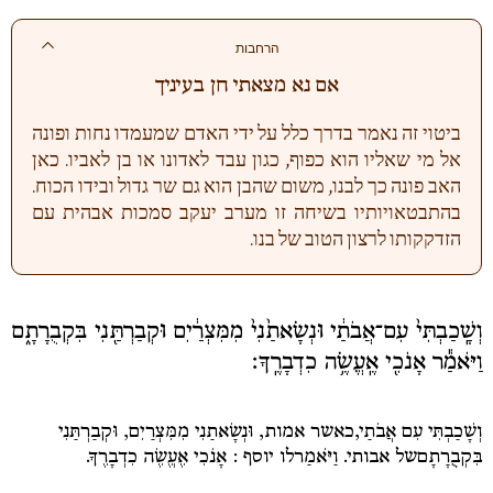
הרחבות
אם נא מצאתי חן בעיניך
ביטוי זה נאמר בדרך כלל על ידי האדם שמעמדו נחות ופונה
אל מי שאליו הוא כפוף, כגון עבד לאדונו או בן לאביו. כאן
האב פונה כך לבנו, משום שהבן הוא גם שר גדול ובידו הכוח.
בהתבטאויותיו בשיחה זו מערב יעקב סמכות אבהית עם
הזדקקותו לרצון הטוב של בנו.
וְשָֽׁכַבְתִּי֙ עִם־אֲבֹתַ֔י וּנְשָׂאתַ֙נִי֙ מִמִּצְרַ֔יִם וּקְבַרְתַּ֖נִי בִּקְבֻרָתָ֑ם
וַיֹּאמַ֕ר אָנֹכִ֖י אֶֽעֱשֶׂ֥ה כִדְבָרֶֽךָ׃
וְשָׁכַבְתִּי עִם אֲבֹתַי,
כאשר אמות,
וּנְשָׂאתַנִי מִמִּצְרַיִם, וּקְבַרְתַּנִי
בִּקְבֻרָתָם
של אבותי.
וַיֹּאמַר
לו יוסף
: אָנֹכִי אֶעֱשֶׂה כִדְבָרֶךָ.