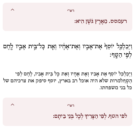
רש"י
רעמסס.
מֵאֶרֶץ גֹּשֶׁן הִיא:
וַיְכַלְכֵּ֤ל יוֹסֵף֙ אֶת־אָבִ֣יו וְאֶת־אֶחָ֔יו וְאֵ֖ת כָּל־בֵּ֣ית אָבִ֑יו לֶ֖חֶם
לְפִ֥י הַטָּֽף׃
וַיְכַלְכֵּל יוֹסֵף אֶת אָבִיו וְאֶת אֶחָיו וְאֵת כָּל בֵּית אָבִיו, לֶחֶם לְפִי
הַטָּף.
למרות שלא היה אוכל רב בארץ, יוסף סיפק את צרכיהם של
כל בני משפחתו.
רש"י
לפי הטף.
לְפִי הַצָּרִיךְ לְכָל בְּנֵי בֵיתָם: