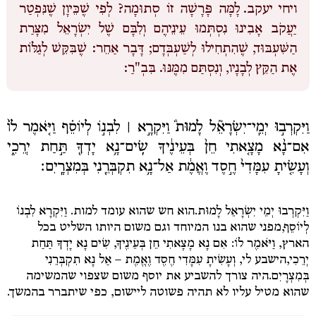
ויחי יעקב.
לָמָּה פָּרָשָׁה זוֹ סְתוּמָה? לְפִי שֶׁכֵּיוָן שֶׁנִּפְטַר
יַעֲקֹב אָבִינוּ נִסְתְּמוּ עֵינֵיהֶם וְלִבָּם שֶׁל יִשְׂרָאֵל מִצָּרַת
הַשִּׁעְבּוּד, שֶׁהִתְחִילוּ לְשַׁעְבְּדָם; דָּבָר אַחֵר: שֶׁבִּקֵּשׁ לְגַלּוֹת
אֶת הַקֵּץ לְבָנָיו, וְנִסְתַּם מִמֶּנּוּ. בִּבְ"רַ:
וַיִּקְרְב֣וּ יְמֵֽי־יִשְׂרָאֵ֘ל לָמוּת֒ וַיִּקְרָ֣א ׀ לִבְנ֣וֹ לְיוֹסֵ֗ף וַיֹּ֤אמֶר לוֹ֙
אִם־נָ֨א מָצָ֤אתִי חֵן֙ בְּעֵינֶ֔יךָ שִֽׂים־נָ֥א יָדְךָ֖ תַּ֣חַת יְרֵכִ֑י
וְעָשִׂ֤יתָ עִמָּדִי֙ חֶ֣סֶד וֶאֱמֶ֔ת אַל־נָ֥א תִקְבְּרֵ֖נִי בְּמִצְרָֽיִם׃
וַיִּקְרְבוּ יְמֵי יִשְׂרָאֵל לָמוּת.
הוא חש שהוא עומד למות.
וַיִּקְרָא לִבְנוֹ
לְיוֹסֵף,
מפני שהוא בנו המיוחד וגם משום היותו השליט בכל
הארץ,
וַיֹּאמֶר לוֹ: אִם נָא מָצָאתִי חֵן בְּעֵינֶיךָ,
שִׂים נָא יָדְךָ תַּחַת
יְרֵכִי,
הישבע לי,
וְעָשִׂיתָ עִמָּדִי חֶסֶד וֶאֱמֶת –
אַל נָא תִקְבְּרֵנִי
בְּמִצְרָיִם.
היה צורך להשביע את יוסף משום שצפוי שהמשימה
שהוא מטיל עליו לא תהיה פשוטה ליישום, כפי שיתברר בהמשך.