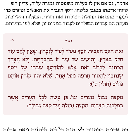
אדמה, גם אם אין לו בעלות משפטית גמורה עליה, עדיין חש
שזוהי אדמתו במובן כלשהו. יוסף העביר את האנשים ופיזרם כדי
לעקור מהם את תחושת המולדת ואת חוויות הבעלות והשייכות.
מעתה הם עבדים הנשלחים לעבוד במקום זר, שלא לפי בחירתם.
רש"י
ואת העם העביר.
יוֹסֵף מֵעִיר לְעִיר לְזִכָּרוֹן, שֶׁאֵין לָהֶם עוֹד
חֵלֶק בָּאָרֶץ, וְהוֹשִׁיב שֶׁל עִיר זוֹ בַחֲבֶרְתָּהּ, וְלֹא הֻצְרַךְ
הַכָּתוּב לִכְתֹּב זֹאת אֶלָּא לְהוֹדִיעֲךָ שִׁבְחוֹ שֶׁל יוֹסֵף
שֶׁנִּתְכַּוֵּן לְהָסִיר חֶרְפָּה מֵעַל אֶחָיו, שֶׁלֹא יִהְיוּ קוֹרִין אוֹתָם
גּוֹלִים (חולין ס'):
מקצה גבול מצרים וגו'.
כֵּן עָשָׂה לְכָל הֶעָרִים אֲשֶׁר
בְּמַלְכוּת מִצְרַיִם, מִקְצֵה גְבוּלָהּ וְעַד קְצֵה גְבוּלָהּ:
רַ֛ק אַדְמַ֥ת הַכֹּהֲנִ֖ים לֹ֣א קָנָ֑ה כִּי֩ חֹ֨ק לַכֹּהֲנִ֜ים מֵאֵ֣ת פַּרְעֹ֗ה