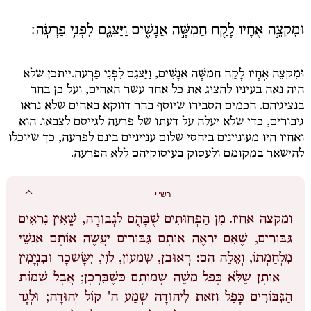
וּמִקְצֵ֣ה אֶחָ֔יו לָקַ֖ח חֲמִשָּׁ֣ה אֲנָשִׁ֑ים וַיַּצִּגֵ֖ם לִפְנֵ֥י פַרְעֹֽה׃
וּמִקְצֵה אֶחָיו לָקַח חֲמִשָּׁה אֲנָשִׁים, וַיַּצִּגֵם לִפְנֵי פַרְעֹה.
ייתכן שלא
היה נאה בעיניו להציג את כל אחד עשר האחים, ועל כן בחר
בנציגיהם. חכמים הסבירו שיוסף בחר דווקא באחים שלא נראו
גיבורים, כדי שלא יעלה על דעתו של פרעה לגייסם לצבאו. הוא
ואחיו היו מעוניינים ביחסי שלום ענייניים בינם לפרעה, כך שיוכלו
להישאר במקומם ולעסוק בעיסוקיהם ללא הפרעה.
רש"י
ומקצה אחיו.
מִן הַפְּחוּתִים שֶׁבָּהֶם לִגְבוּרָה, שֶׁאֵין נִרְאִים
גִּבּוֹרִים, שֶׁאִם יִרְאֶה אוֹתָם גִּבּוֹרִים יַעֲשֶׂה אוֹתָם אַנְשֵׁי
מִלְחַמְתּוֹ, וְאֵלֶּה הֵם: רְאוּבֵן, שִׁמְעוֹן, לֵוִי, יִשָּׂשכָר וּבִנְיָמִין
– אוֹתָן שֶׁלֹּא כָּפַל מֹשֶׁה שְׁמוֹתָם כְּשֶׁבֵּרְכָן; אֲבָל שְׁמוֹת
הַגִּבּוֹרִים כָּפַל וְזֹאת לִיהוּדָה שְׁמַע ה' קוֹל יְהוּדָה; וּלְגָד