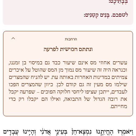
בְּבָתֵּיכֶם:
לטפכם.
בָּנִים קְטַנִּים:
הרחבות
ונתתם חמישית לפרעה
עשרים אחוזי מס אינם שיעור כבד גם במיסוי בן זמננו,
וכנראה היה זה שיעור מס נמוך מן המס שהוטל על איכרים
צמיתים במדינות האחרות באותה עת. יש להניח שהמצרים
שילמו מס מעין זה גם קודם לכן. כיוון שהמצרים הפכו
לעבדים, ייתכן שציפו ליחסי חלוקה הפוכים – שפרעה יקבל
את רובה הגדול של התבואה, ואילו הם יקבלו רק כדי
מחייתם.
וַיֹּאמְר֖וּ הֶחֱיִתָ֑נוּ נִמְצָא־חֵן֙ בְּעֵינֵ֣י אֲדֹנִ֔י וְהָיִ֥ינוּ עֲבָדִ֖ים