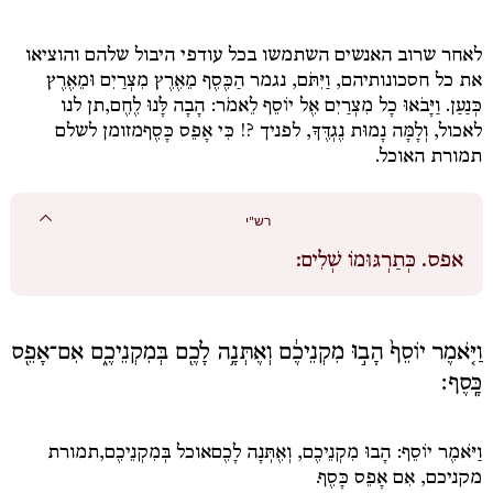
לאחר שרוב האנשים השתמשו בכל עודפי היבול שלהם והוציאו
את כל חסכונותיהם,
וַיִּתֹּם
, נגמר
הַכֶּסֶף מֵאֶרֶץ מִצְרַיִם וּמֵאֶרֶץ
כְּנַעַן. וַיָּבֹאוּ כָל מִצְרַיִם אֶל יוֹסֵף לֵאמֹר: הָבָה לָּנוּ לֶחֶם,
תן לנו
לאכול,
וְלָמָּה נָמוּת נֶגְדֶּךָ
, לפניך
?!
כִּי אָפֵס כָּסֶף
מזומן לשלם
תמורת האוכל.
רש"י
אפס.
כְּתַרְגּוּמוֹ שְׁלִים:
וַיֹּ֤אמֶר יוֹסֵף֙ הָב֣וּ מִקְנֵיכֶ֔ם וְאֶתְּנָ֥ה לָכֶ֖ם בְּמִקְנֵיכֶ֑ם אִם־אָפֵ֖ס
כָּֽסֶף׃
וַיֹּאמֶר יוֹסֵף: הָבוּ מִקְנֵיכֶם, וְאֶתְּנָה לָכֶם
אוכל
בְּמִקְנֵיכֶם,
תמורת
מקניכם,
אִם אָפֵס כָּסֶף.