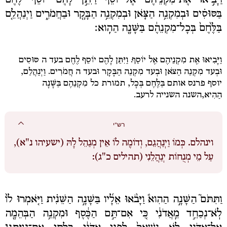
וַיָּבִ֣יאוּ אֶת־מִקְנֵיהֶם֮ אֶל־יוֹסֵף֒ וַיִּתֵּ֣ן לָהֶם֩ יוֹסֵ֨ף לֶ֜חֶם
בַּסּוּסִ֗ים וּבְמִקְנֵ֥ה הַצֹּ֛אן וּבְמִקְנֵ֥ה הַבָּקָ֖ר וּבַחֲמֹרִ֑ים וַיְנַהֲלֵ֤ם
בַּלֶּ֙חֶם֙ בְּכָל־מִקְנֵהֶ֔ם בַּשָּׁנָ֖ה הַהִֽוא׃
וַיָּבִיאוּ אֶת מִקְנֵיהֶם אֶל יוֹסֵף. וַיִּתֵּן לָהֶם יוֹסֵף לֶחֶם ב
עד ה
סּוּסִים
וּבְ
עד
מִקְנֵה הַצֹּאן וּבְ
עד
מִקְנֵה הַבָּקָר וּב
עד ה
חֲמֹרִים.
וַיְנַהֲלֵם
,
יוסף פרנס אותם
בַּלֶּחֶם בְּכָל
, תמורת כל
מִקְנֵהֶם בַּשָּׁנָה
הַהִיא,
השנה השנייה לרעב.
רש"י
וינהלם.
כְּמוֹ וַיְנַהֲגֵם, וְדוֹמֶה לוֹ אֵין מְנַהֵל לָהּ (ישעיהו נ"א),
עַל מֵי מְנֻחוֹת יְנַהֲלֵנִי (תהילים כ"ג):
וַתִּתֹּם֮ הַשָּׁנָ֣ה הַהִוא֒ וַיָּבֹ֨אוּ אֵלָ֜יו בַּשָּׁנָ֣ה הַשֵּׁנִ֗ית וַיֹּ֤אמְרוּ לוֹ֙
לֹֽא־נְכַחֵ֣ד מֵֽאֲדֹנִ֔י כִּ֚י אִם־תַּ֣ם הַכֶּ֔סֶף וּמִקְנֵ֥ה הַבְּהֵמָ֖ה