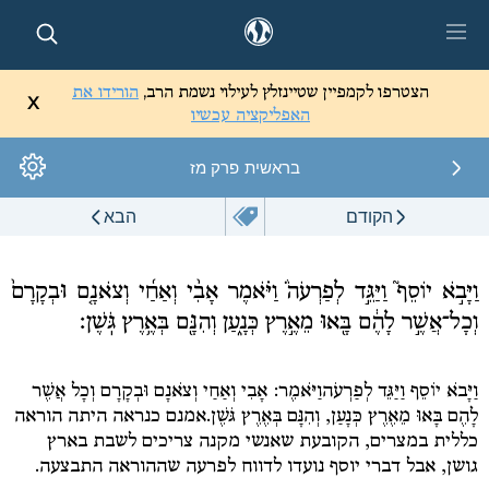
יינזלץ
הצטרפו לקמפיין שטיינזלץ לעילוי נשמת הרב,
הורידו את
X
טל
האפליקציה עכשיו
בראשית
פרק מז
ספריה
לימודים
הקודם
הבא
שלי
מדיה
וַיָּבֹ֣א יוֹסֵף֮ וַיַּגֵּ֣ד לְפַרְעֹה֒ וַיֹּ֗אמֶר אָבִ֨י וְאַחַ֜י וְצֹאנָ֤ם וּבְקָרָם֙
וְכָל־אֲשֶׁ֣ר לָהֶ֔ם בָּ֖אוּ מֵאֶ֣רֶץ כְּנָ֑עַן וְהִנָּ֖ם בְּאֶ֥רֶץ גֹּֽשֶׁן׃
וַיָּבֹא יוֹסֵף וַיַּגֵּד לְפַרְעֹה
וַיֹּאמֶר: אָבִי וְאַחַי וְצֹאנָם וּבְקָרָם וְכָל אֲשֶׁר
לָהֶם בָּאוּ מֵאֶרֶץ כְּנָעַן, וְהִנָּם בְּאֶרֶץ גֹּשֶׁן.
אמנם כנראה היתה הוראה
כללית במצרים, הקובעת שאנשי מקנה צריכים לשבת בארץ
גושן, אבל דברי יוסף נועדו לדווח לפרעה שההוראה התבצעה.