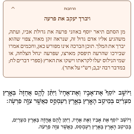
הרחבות
ויברך יעקב את פרעה
מן הסתם תיאר יוסף באוזני פרעה את גדולת אביו, ועתה,
משהגיע אליו אדם גדול זה, שנראה זקן מאוד, צפוי שהוא
יברך את המלך. תוכן הברכה אינו מפורש כאן, וחכמים אמרו
שבירכו שהרעה תיפסק מארצו, שפרעה ינחל הצלחה, או
שמי הנילוס יעלו לקראתו וישקו את הארץ (ספרי דברים לח;
במדבר רבה יב,ב; רש”י על אתר).
וַיּוֹשֵׁ֣ב יוֹסֵף֮ אֶת־אָבִ֣יו וְאֶת־אֶחָיו֒ וַיִּתֵּ֨ן לָהֶ֤ם אֲחֻזָּה֙ בְּאֶ֣רֶץ
מִצְרַ֔יִם בְּמֵיטַ֥ב הָאָ֖רֶץ בְּאֶ֣רֶץ רַעְמְסֵ֑ס כַּאֲשֶׁ֖ר צִוָּ֥ה פַרְעֹֽה׃
וַיּוֹשֵׁב יוֹסֵף אֶת אָבִיו וְאֶת אֶחָיו, וַיִּתֵּן לָהֶם אֲחֻזָּה בְּאֶרֶץ מִצְרַיִם,
בְּמֵיטַב הָאָרֶץ בְּאֶרֶץ רַעְמְסֵס, כַּאֲשֶׁר צִוָּה פַרְעֹה.