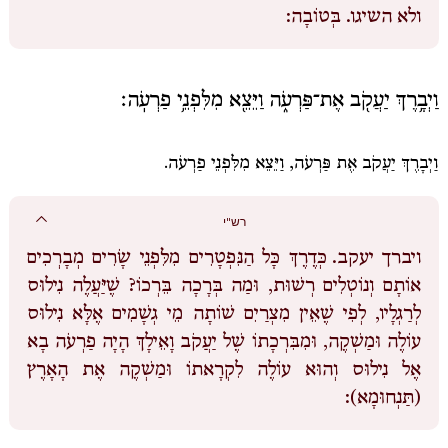
ולא השיגו.
בְּטוֹבָה:
וַיְבָ֥רֶךְ יַעֲקֹ֖ב אֶת־פַּרְעֹ֑ה וַיֵּצֵ֖א מִלִּפְנֵ֥י פַרְעֹֽה׃
וַיְבָרֶךְ יַעֲקֹב אֶת פַּרְעֹה, וַיֵּצֵא מִלִּפְנֵי פַרְעֹה.
רש"י
ויברך יעקב.
כְּדֶרֶךְ כָּל הַנִּפְטָרִים מִלִּפְנֵי שָׂרִים מְבָרְכִים
אוֹתָם וְנוֹטְלִים רְשׁוּת, וּמַה בְּרָכָה בֵּרְכוֹ? שֶׁיַּעֲלֶה נִילוּס
לְרַגְלָיו, לְפִי שֶׁאֵין מִצְרַיִם שׁוֹתָה מֵי גְשָׁמִים אֶלָּא נִילוּס
עוֹלֶה וּמַשְׁקֶה, וּמִבִּרְכָתוֹ שֶׁל יַעֲקֹב וָאֵילָךְ הָיָה פַרְעֹה בָא
אֶל נִילוּס וְהוּא עוֹלֶה לִקְרָאתוֹ וּמַשְׁקֶה אֶת הָאָרֶץ
(תַּנְחוּמָא):