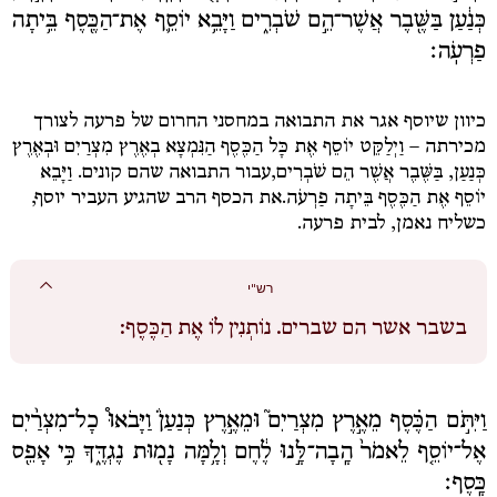
כְּנַ֔עַן בַּשֶּׁ֖בֶר אֲשֶׁר־הֵ֣ם שֹׁבְרִ֑ים וַיָּבֵ֥א יוֹסֵ֛ף אֶת־הַכֶּ֖סֶף בֵּ֥יתָה
פַרְעֹֽה׃
כיוון שיוסף אגר את התבואה במחסני החרום של פרעה לצורך
מכירתה –
וַיְלַקֵּט יוֹסֵף אֶת כָּל הַכֶּסֶף הַנִּמְצָא בְאֶרֶץ מִצְרַיִם וּבְאֶרֶץ
כְּנַעַן, בַּשֶּׁבֶר אֲשֶׁר הֵם שֹׁבְרִים,
עבור התבואה שהם קונים.
וַיָּבֵא
יוֹסֵף אֶת הַכֶּסֶף בֵּיתָה פַרְעֹה.
את הכסף הרב שהגיע העביר יוסף,
כשליח נאמן, לבית פרעה.
רש"י
בשבר אשר הם שברים.
נוֹתְנִין לוֹ אֶת הַכֶּסֶף:
וַיִּתֹּ֣ם הַכֶּ֗סֶף מֵאֶ֣רֶץ מִצְרַיִם֮ וּמֵאֶ֣רֶץ כְּנַעַן֒ וַיָּבֹאוּ֩ כָל־מִצְרַ֨יִם
אֶל־יוֹסֵ֤ף לֵאמֹר֙ הָֽבָה־לָּ֣נוּ לֶ֔חֶם וְלָ֥מָּה נָמ֖וּת נֶגְדֶּ֑ךָ כִּ֥י אָפֵ֖ס
כָּֽסֶף׃