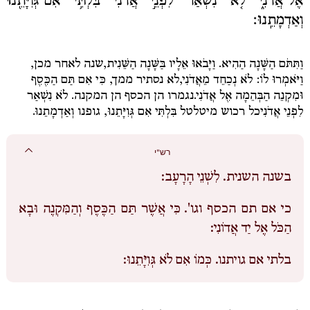
אֶל־אֲדֹנִ֑י לֹ֤א נִשְׁאַר֙ לִפְנֵ֣י אֲדֹנִ֔י בִּלְתִּ֥י אִם־גְּוִיָּתֵ֖נוּ
וְאַדְמָתֵֽנוּ׃
וַתִּתֹּם הַשָּׁנָה הַהִיא. וַיָּבֹאוּ אֵלָיו בַּשָּׁנָה הַשֵּׁנִית,
שנה לאחר מכן,
וַיֹּאמְרוּ לוֹ: לֹא נְכַחֵד מֵאֲדֹנִי,
לא נסתיר ממך,
כִּי אִם תַּם הַכֶּסֶף
וּמִקְנֵה הַבְּהֵמָה אֶל אֲדֹנִי.
נגמרו הן הכסף הן המקנה.
לֹא נִשְׁאַר
לִפְנֵי אֲדֹנִי
כל רכוש מיטלטל
בִּלְתִּי אִם גְּוִיָּתֵנוּ
, גופנו
וְאַדְמָתֵנוּ.
רש"י
בשנה השנית.
לִשְׁנֵי הָרָעָב:
כי אם תם הכסף וגו'.
כִּי אֲשֶׁר תַּם הַכֶּסֶף וְהַמִּקְנֶה וּבָא
קופת
הצדקה
הַכֹּל אֶל יַד אֲדוֹנִי:
שלי
חסות
בלתי אם גויתנו.
כְּמוֹ אִם לֹא גְּוִיָּתֵנוּ:
עברית