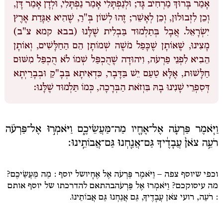
אָמַר בָּרוּךְ מַרְחִיב גָּד; וּלְנַפְתָּלִי אָמַר נַפְתָּלִי, וּלְדָן אָמַר דָּן,
וְכֵן לִזְבוּלוּן, וְכֵן לְאָשֵׁר; זֶהוּ לְשׁוֹן בְּ"רַ, שֶׁהִיא אַגָּדַת אֶרֶץ
יִשְׂרָאֵל. אֲבָל בְּתַלְמוּד בַּבְלִית שֶׁלָּנוּ (בבא קמא צ"ב)
מָצִינוּ, שֶׁאוֹתָן שֶׁכָּפַל מֹשֶׁה שְׁמוֹתָן הֵם הַחַלָּשִׁים, וְאוֹתָן
הֵבִיא לִפְנֵי פַרְעֹה, וִיהוּדָה שֶׁהֻכְפַּל שְׁמוֹ לֹא הֻכְפַּל מִשּׁוּם
חַלָּשׁוּת, אֶלָּא טַעַם יֵשׁ בַּדָּבָר, כִּדְאִיתָא בְּבָ"קַ וּבְבָרַיְתָא
דְּסִפְרֵי שָׁנִינוּ בָהּ בִּוְזֹאת הַבְּרָכָה, כְּמוֹ תַּלְמוּד שֶׁלָּנוּ:
וַיֹּ֧אמֶר פַּרְעֹ֛ה אֶל־אֶחָ֖יו מַה־מַּעֲשֵׂיכֶ֑ם וַיֹּאמְר֣וּ אֶל־פַּרְעֹ֗ה
רֹעֵ֥ה צֹאן֙ עֲבָדֶ֔יךָ גַּם־אֲנַ֖חְנוּ גַּם־אֲבוֹתֵֽינוּ׃
וכפי שיוסף צפה –
וַיֹּאמֶר פַּרְעֹה אֶל אֶחָיו
של יוסף
: מַה מַּעֲשֵׂיכֶם?
מה עיסוקכם?
וַיֹּאמְרוּ אֶל פַּרְעֹה
בהתאם להדרכתו של יוסף אותם
: רֹעֵה
, רועי
צֹאן עֲבָדֶיךָ, גַּם אֲנַחְנוּ גַּם אֲבוֹתֵינוּ.