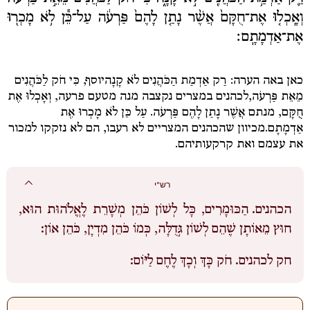
וְאָֽכְל֤וּ אֶת־חֻקָּם֙ אֲשֶׁ֨ר נָתַ֤ן לָהֶם֙ פַּרְעֹ֔ה עַל־כֵּ֕ן לֹ֥א מָכְר֖וּ
אֶת־אַדְמָתָֽם׃
כאן באה הערה:
רַק אַדְמַת הַכֹּהֲנִים לֹא קָנָה
יוסף,
כִּי חֹק לַכֹּהֲנִים
מֵאֵת פַּרְעֹה,
לכהנים במצרים נקצבה מנה מטעם פרעה,
וְאָכְלוּ אֶת
חֻקָּם
, מנתם
אֲשֶׁר נָתַן לָהֶם פַּרְעֹה.
עַל כֵּן לֹא מָכְרוּ אֶת
אַדְמָתָם.
מכיוון שהכהנים המצריים לא רעבו, הם לא נזקקו למכור
את עצמם ואת קרקעותיהם.
רש"י
הכהנים.
הַכּוּמָרִים, כָּל לְשׁוֹן כֹּהֵן מְשָׁרֵת לֶאֱלֹהוּת הוּא,
חוּץ מֵאוֹתָן שֶׁהֵם לְשׁוֹן גְּדֻלָּה, כְּמוֹ כֹּהֵן מִדְיָן, כֹּהֵן אוֹן:
חק לכהנים.
חֹק כָּךְ וְכָךְ לֶחֶם לַיּוֹם: