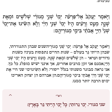
מנימוס.
וַיֹּ֤אמֶר יַעֲקֹב֙ אֶל־פַּרְעֹ֔ה יְמֵי֙ שְׁנֵ֣י מְגוּרַ֔י שְׁלֹשִׁ֥ים וּמְאַ֖ת
שָׁנָ֑ה מְעַ֣ט וְרָעִ֗ים הָיוּ֙ יְמֵי֙ שְׁנֵ֣י חַיַּ֔י וְלֹ֣א הִשִּׂ֗יגוּ אֶת־יְמֵי֙
שְׁנֵי֙ חַיֵּ֣י אֲבֹתַ֔י בִּימֵ֖י מְגוּרֵיהֶֽם׃
וַיֹּאמֶר יַעֲקֹב אֶל פַּרְעֹה: יְמֵי שְׁנֵי מְגוּרַי
השנים שבהן התגוררתי,
שבהן הייתי גֵר בעולם – שנות החיים נתפסות בעיניו כשנות
נדודים ועראי – הן
שְׁלֹשִׁים וּמְאַת שָׁנָה. מְעַט וְרָעִים הָיוּ יְמֵי שְׁנֵי
חַיַּי,
אמנם אני זקן מרבים אחרים, אך אינני ישיש מופלג כל כך.
אני נראה מבוגר משנותי בגלל ייסורי.
וְלֹא הִשִּׂיגוּ
ימי שני חיי
אֶת
יְמֵי שְׁנֵי חַיֵּי אֲבֹתַי בִּימֵי מְגוּרֵיהֶם.
הן אברהם הן יצחק האריכו
ימים הרבה יותר ממנו.
רש"י
שני מגורי.
יְמֵי גֵרוּתִי; כָּל יָמַי הָיִיתִי גֵּר בָּאָרֶץ: