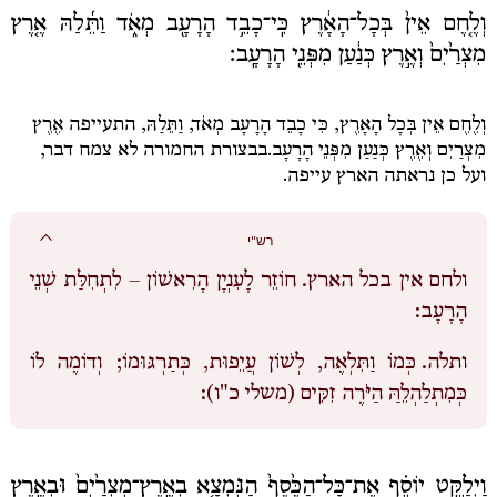
וְלֶ֤חֶם אֵין֙ בְּכָל־הָאָ֔רֶץ כִּֽי־כָבֵ֥ד הָרָעָ֖ב מְאֹ֑ד וַתֵּ֜לַהּ אֶ֤רֶץ
מִצְרַ֙יִם֙ וְאֶ֣רֶץ כְּנַ֔עַן מִפְּנֵ֖י הָרָעָֽב׃
וְלֶחֶם אֵין בְּכָל הָאָרֶץ, כִּי כָבֵד הָרָעָב מְאֹד, וַתֵּלַהּ
, התעייפה
אֶרֶץ
מִצְרַיִם וְאֶרֶץ כְּנַעַן מִפְּנֵי הָרָעָב.
בבצורת החמורה לא צמח דבר,
ועל כן נראתה הארץ עייפה.
רש"י
ולחם אין בכל הארץ.
חוֹזֵר לָעִנְיָן הָרִאשׁוֹן – לִתְחִלַּת שְׁנֵי
הָרָעָב:
ותלה.
כְּמוֹ וַתִּלְאֶה, לְשׁוֹן עֲיֵפוּת, כְּתַרְגּוּמוֹ; וְדוֹמֶה לוֹ
כְּמִתְלַהְלֵהַּ הַיֹּרֶה זִקִּים (משלי כ"ו):
וַיְלַקֵּ֣ט יוֹסֵ֗ף אֶת־כָּל־הַכֶּ֙סֶף֙ הַנִּמְצָ֤א בְאֶֽרֶץ־מִצְרַ֙יִם֙ וּבְאֶ֣רֶץ