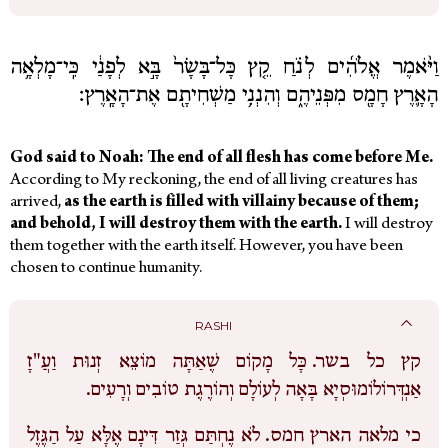
וַיֹּ֨אמֶר אֱלֹהִ֜ים לְנֹ֗חַ קֵ֤ץ כָּל־בָּשָׂר֙ בָּ֣א לְפָנַ֔י כִּֽי־מָלְאָ֥ה
הָאָ֛רֶץ חָמָ֖ס מִפְּנֵיהֶ֑ם וְהִנְנִ֥י מַשְׁחִיתָ֖ם אֶת־הָאָֽרֶץ׃
God said to Noah: The end of all flesh has come before Me.
According to My reckoning, the end of all living creatures has
arrived,
as the earth is filled with villainy because of them;
and behold, I will destroy them with the earth.
I will destroy
them together with the earth itself. However, you have been
chosen to continue humanity.
RASHI
קץ כל בשר.
כָּל מָקוֹם שֶׁאַתָּה מוֹצֵא זְנוּת וַעֲ"זָ
אַנְדְּרוֹלוֹמוּסְיָא בָּאָה לְעוֹלָם וְהוֹרֶגֶת טוֹבִים וְרָעִים.
כי מלאה הארץ חמס.
לֹא נֶחְתַּם גְּזַר דִּינָם אֶלָּא עַל הַגֶּזֶל