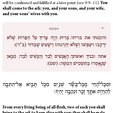
will be confirmed and fulfilled at a later point (see 9:9–11).
You
shall come to the ark: you, and your sons, and your wife,
and your sons’ wives with you.
RASHI
והקמתי את בריתי.
בְּרִית הָיָה צָרִיךְ עַל הַפֵּרוֹת שֶׁלֹּא
יִרְקְבוּ וִיעַפְּשׁוּ וְשֶׁלֹּא יַהַרְגוּהוּ רְשָׁעִים שֶׁבַּדּוֹר (ב"ר):
אתה ובניך ואשתך.
הָאֲנָשִׁים לְבַד וְהַנָּשִׁים לְבַד; מִכָּאן
שֶׁנֶּאֱסְרוּ בְּתַשְׁמִישׁ הַמִּטָּה: (שם):
וּמִכָּל־הָ֠חַי מִֽכָּל־בָּשָׂ֞ר שְׁנַ֧יִם מִכֹּ֛ל תָּבִ֥יא אֶל־הַתֵּבָ֖ה
לְהַחֲיֹ֣ת אִתָּ֑ךְ זָכָ֥ר וּנְקֵבָ֖ה יִֽהְיֽוּ׃
From every living being of all flesh, two of each you shall