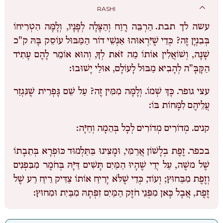
RASHI
עשה לך תבת.
הַרְבֵּה רֶוַח וְהַצָּלָה לְפָנָיו, וְלָמָּה הִטְרִיחוֹ
בְּבִנְיָן זֶה? כְּדֵי שֶׁיִּרְאוּהוּ אַנְשֵׁי דוֹר הַמַּבּוּל עוֹסֵק בָּהּ ק"כ
שָׁנָה, וְשׁוֹאֲלִין אוֹתוֹ מַה זֹּאת לְךָ, וְהוּא אוֹמֵר לָהֶם עָתִיד
הַקָּבָּ"ה לְהָבִיא מַבּוּל לָעוֹלָם, אוּלַי יָשׁוּבוּ:
עצי גופר.
כָּךְ שְׁמוֹ. וְלָמָּה מִמִּין זֶה? עַל שֵׁם גָּפְרִית שֶׁנִּגְזַר
עֲלֵיהֶם לִמָּחוֹת בּוֹ:
קנים.
מְדוֹרִים מְדוֹרִים לְכָל בְּהֵמָה וְחַיָּה:
בכפר.
זֶפֶת בְלָשׁוֹן אֲרַמִּי, וּמָצִינוּ בַּתַּלְמוּד כּוּפְרָא בְּתֵבָתוֹ
שֶׁל משֶׁה, עַל יְדֵי שֶׁהָיוּ הַמַּיִם תָּשִׁים דַּיָּהּ בְּחֹמֶר מִבִּפְנִים
וְזֶפֶת מִבַּחוּץ; וְעוֹד, כְּדֵי שֶׁלֹּא יָרִיחַ אוֹתוֹ צַדִּיק רֵיחַ רַע שֶׁל
זֶפֶת, אֲבָל כָּאן מִפְּנֵי חֹזֶק הַמַּיִם זִפְּתָהּ מִבַּיִת וּמִחוּץ: