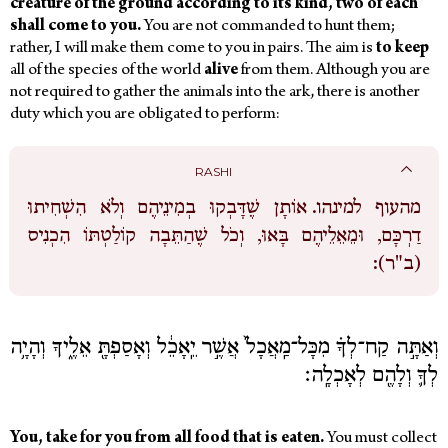
creature of the ground according to its kind, two of each
shall come to you.
You
are not commanded to hunt them;
rather, I will make them come to you in pairs.
The aim is
to keep
all of the species of the world
alive
from them. Although you are
not required to gather the animals into the ark, there is another
duty which you are obligated to perform:
RASHI
מהעוף למינהו.
אוֹתָן שֶׁדָּבְקוּ בְמִינֵיהֶם וְלֹא הִשְׁחִיתוּ
דַרְכָּם, וּמֵאֵלֵיהֶם בָּאוּ, וְכֹל שֶׁהַתֵּבָה קוֹלַטְתּוֹ הִכְנִיס
(ב"ר):
וְאַתָּ֣ה קַח־לְךָ֗ מִכָּל־מַֽאֲכָל֙ אֲשֶׁ֣ר יֵֽאָכֵ֔ל וְאָסַפְתָּ֖ אֵלֶ֑יךָ וְהָיָ֥ה
לְךָ֛ וְלָהֶ֖ם לְאָכְלָֽה׃
You, take for you from all food that is eaten.
You must collect