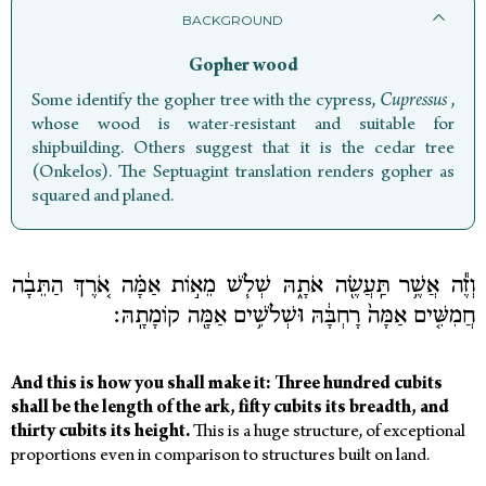
BACKGROUND
Gopher wood
Some identify the gopher
tree with the cypress,
Cupressus
,
whose wood is water-resistant and suitable for
shipbuilding. Others suggest that it is the cedar tree
My
(Onkelos). The Septuagint translation renders gopher as
Tzedaka
squared and planed.
Box
Sponsorship
וְזֶ֕ה אֲשֶׁ֥ר תַּֽעֲשֶׂ֖ה אֹתָ֑הּ שְׁלֹ֧שׁ מֵא֣וֹת אַמָּ֗ה אֹ֚רֶךְ הַתֵּבָ֔ה
English
חֲמִשִּׁ֤ים אַמָּה֙ רָחְבָּ֔הּ וּשְׁלֹשִׁ֥ים אַמָּ֖ה קוֹמָתָֽהּ׃
Login
Log out
And this is how you shall make it: Three hundred cubits
shall be the length of the ark, fifty cubits its breadth, and
thirty cubits its height.
This is a huge structure, of exceptional
proportions even in comparison to structures built on land.