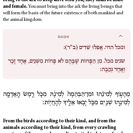
bring to the ark to keep alive with you; they shall be male
and female.
You must bring into the ark the living beings that
will form the basis of the future existence of both mankind and
the animal kingdom.
RASHI
ומכל החי.
אֲפִלּוּ שֵׁדִים (ב"ר):
שנים מכל.
מִן הַפָּחוּת שֶׁבָּהֶם לֹא פָּחוֹת מִשְּׁנַיִם, אֶחָד זָכָר
וְאֶחָד נְקֵבָה:
מֵהָע֣וֹף לְמִינֵ֗הוּ וּמִן־הַבְּהֵמָה֙ לְמִינָ֔הּ מִכֹּ֛ל רֶ֥מֶשׂ הָֽאֲדָמָ֖ה
לְמִינֵ֑הוּ שְׁנַ֧יִם מִכֹּ֛ל יָבֹ֥אוּ אֵלֶ֖יךָ לְהַֽחֲיֽוֹת׃
From the birds according to their kind, and from the
animals according to their kind, from every crawling