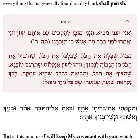
everything that is generally found on dry land,
shall perish.
RASHI
ואני הנני מביא.
הִנְנִי מוּכָן לְהַסְכִּים עִם אוֹתָם שֶׁזֵּרְזוּנִי
וְאָמְרוּ לְפָנַי כְּבָר מָה אֱנוֹשׁ כִּי תִזְכְּרֶנּוּ (תה' ח'):
מבול.
שֶׁבִּלָּה אֶת הַכֹּל, שֶׁבִּלְבֵּל אֶת הַכֹּל, שֶׁהוֹבִיל אֶת
הַכֹּל מִן הַגָּבוֹהַּ לַנָּמוּךְ; וְזֶהוּ לְשׁוֹן אֻנְקְלוֹס שֶׁתִּרְגֵּם טוֹפָנָא,
שֶׁהֵצִיף אֶת הַכֹּל, וֶהֱבִיאָהּ לְבָבֶל שֶׁהִיא עֲמֻקָּה, לְכָךְ
נִקְרֵאת שִׁנְעָר, שֶׁנִּנְעֲרוּ שָׁם כָּל מֵתֵי מַבּוּל:
וַהֲקִמֹתִ֥י אֶת־בְּרִיתִ֖י אִתָּ֑ךְ וּבָאתָ֙ אֶל־הַתֵּבָ֔ה אַתָּ֕ה וּבָנֶ֛יךָ
וְאִשְׁתְּךָ֥ וּנְשֵֽׁי־בָנֶ֖יךָ אִתָּֽךְ׃
But
at this juncture
I will keep My covenant with you,
which