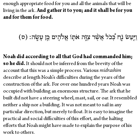
enough appropriate food for you and all the animals that will be
living in the ark.
And gather it to you; and it shall be for you
and for them for food.
וַיַּ֖עַשׂ נֹ֑חַ כְּ֠כֹל אֲשֶׁ֨ר צִוָּ֥ה אֹת֛וֹ אֱלֹהִ֖ים כֵּ֥ן עָשָֽׂה׃ (ס)
Noah did according to all that God had commanded him;
so he did.
It should not be inferred from the brevity of the
account that this was a simple process. Various
midrashim
describe at length Noah’s difficulties during the years of the
construction of the ark.
For over one hundred years Noah was
occupied with building an enormous structure.
The ark that he
built did not have a steering wheel, mast, sail, or oar. It resembled
neither a ship nor a building. It was not meant to sail in any
particular direction, but merely to float. It is easy to imagine the
practical and social difficulties of this effort, and the halting
efforts that Noah might have made to explain the purpose of his
work to others.