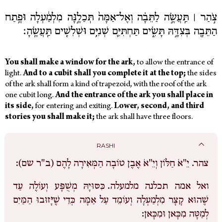
צֹ֣הַר ׀ תַּֽעֲשֶׂ֣ה לַתֵּבָ֗ה וְאֶל־אַמָּה֙ תְּכַלֶ֣נָּה מִלְמַ֔עְלָה וּפֶ֥תַח
הַתֵּבָ֖ה בְּצִדָּ֣הּ תָּשִׂ֑ים תַּחְתִּיִּ֛ם שְׁנִיִּ֥ם וּשְׁלִשִׁ֖ים תַּֽעֲשֶֽׂהָ׃
You shall make a window for the ark,
to allow the entrance of
light.
And to a cubit shall you complete it at the top;
the sides
of the ark shall form a kind of trapezoid, with the roof of the ark
one cubit long.
And the entrance of the ark you shall place in
its side,
for entering and exiting.
Lower, second, and third
stories you shall make it;
the ark shall have three floors.
RASHI
צהר.
יֵ"אֹ חַלּוֹן וְיֵ"אֹ אֶבֶן טוֹבָה הַמְּאִירָה לָהֶם (ב"ר שם):
ואל אמה תכלנה מלמעלה.
כִּסּוּיָהּ מְשֻׁפָּע וְעוֹלֶה עַד
שֶׁהוּא קָצָר מִלְמַעְלָה וְעוֹמֵד עַל אַמָּה כְּדֵי שֶׁיָּזוּבוּ הַמַּיִם
לְמַטָּה מִכָּאן וּמִכָּאן: