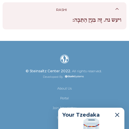
RASHI
ויעש נח.
זֶה בִּנְיַן הַתֵּבָה:
© Steinsaltz Center 2022.
All rights reserved.
Developed By
About Us
Portal
Join Newsletter
Your Tzedaka
Shalhevet
Donate