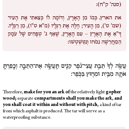
(סנה' ק"ח):
את הארץ.
כְּמוֹ מִן הָאָרֶץ, וְדוֹמֶה לוֹ כְּצֵאתִי אֶת הָעִיר
(שמ' ט'), מִן הָעִיר; חָלָה אֶת רַגְלָיו (מ"א ט"ו), מִן רַגְלָיו.
דָּ"אַ אֶת הָאָרֶץ – עִם הָאָרֶץ, שֶׁאַף ג' טְפָחִים שֶׁל עֹמֶק
הַמַּחֲרֵשָׁה נִמֹּחוּ וְנִטַּשְׁטְשׁוּ:
עֲשֵׂ֤ה לְךָ֙ תֵּבַ֣ת עֲצֵי־גֹ֔פֶר קִנִּ֖ים תַּֽעֲשֶׂ֣ה אֶת־הַתֵּבָ֑ה וְכָֽפַרְתָּ֥
אֹתָ֛הּ מִבַּ֥יִת וּמִח֖וּץ בַּכֹּֽפֶר׃
Therefore,
make for you an ark of
the relatively light
gopher
wood;
separate
compartments shall you make the ark, and
you shall coat it within and without with pitch,
a kind of tar
from which asphalt is produced. The tar will serve as a
waterproofing substance.