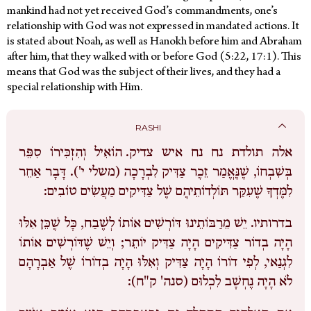
mankind had not yet received God’s commandments, one’s
relationship with God was not expressed in mandated actions. It
is stated about Noah, as well as Hanokh before him and Abraham
after him, that they walked with or before God (5:22, 17:1). This
means that God was the subject of their lives, and they had a
special relationship with Him.
RASHI
אלה תולדת נח נח איש צדיק.
הוֹאִיל וְהִזְכִּירוֹ סִפֵּר
בְּשִׁבְחוֹ, שֶׁנֶּאֱמַר זֵכֶר צַדִּיק לִבְרָכָה (משלי י'). דָּבָר אַחֵר
לִמֶּדְךָ שֶׁעִקַּר תּוֹלְדוֹתֵיהֶם שֶׁל צַדִּיקִים מַעֲשִׂים טוֹבִים:
בדרותיו.
יֵשׁ מֵרַבּוֹתֵינוּ דּוֹרְשִׁים אוֹתוֹ לְשֶׁבַח, כָּל שֶׁכֵּן אִלּוּ
הָיָה בְדוֹר צַדִּיקִים הָיָה צַדִּיק יוֹתֵר; וְיֵשׁ שֶׁדּוֹרְשִׁים אוֹתוֹ
לִגְנַאי, לְפִי דוֹרוֹ הָיָה צַדִּיק וְאִלּוּ הָיָה בְדוֹרוֹ שֶׁל אַבְרָהָם
לֹא הָיָה נֶחְשָׁב לִכְלוּם (סנה' ק"ח):