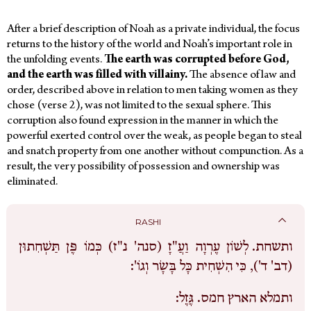
After a brief description of Noah as a private individual, the focus
returns to the history of the world and Noah’s important role in
the unfolding events.
The earth was corrupted before God,
and the earth was filled with villainy.
The absence of law and
order, described above in relation to men taking women as they
chose (verse 2), was not limited to the sexual sphere. This
corruption also found expression in the manner in which the
powerful exerted control over the weak, as people began to steal
and snatch property from one another without compunction. As a
result, the very possibility of possession and ownership was
eliminated.
RASHI
ותשחת.
לְשׁוֹן עֶרְוָה וַעֲ"זָ (סנה' נ"ז) כְּמוֹ פֶּן תַּשְׁחִתוּן
(דב' ד'), כִּי הִשְׁחִית כָּל בָּשָׂר וְגוֹ':
ותמלא הארץ חמס.
גֶּזֶל: