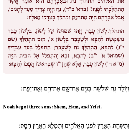
את האלהים התהלך נח.
וּבְאַבְרָהָם הוּא אוֹמֵר אֲשֶׁר
הִתְהַלַּכְתִּי לְפָנָיו? (ברא' כ"ד), נֹחַ הָיָה צָרִיךְ סַעַד לְתָמְכוֹ,
אֲבָל אַבְרָהָם הָיָה מִתְחַזֵּק וּמְהַלֵּךְ בְצִדְקוֹ מֵאֵלָיו:
התהלך.
לְשׁוֹן עָבָר, וְזֶהוּ שִׁמּוּשׁוֹ שֶׁל לָשׁוֹן, בְּלָשׁוֹן כָּבֵד
מְשַׁמֶּשֶׁת לְהַבָּא וּלְשֶׁעָבַר בְּלָשׁוֹן א', קוּם הִתְהַלֵּךְ (שם
י"ג) לְהַבָּא, הִתְהַלֶּךְ נֹחַ לְשֶׁעָבַר; הִתְפַּלֵּל בְּעַד עֲבָדֶיךָ
(שמואל א' י"ב) לְהַבָּא, וּבָא וְהִתְפַּלֵּל אֶל הַבַּיִת הַזֶּה
(מ"א ח') לְשׁוֹן עָבָר, אֶלָּא שֶׁהַוָּי"ו שֶׁבְּרֹאשׁוֹ הֲפָכוֹ לְהַבָּא:
וַיּ֥וֹלֶד נֹ֖חַ שְׁלֹשָׁ֣ה בָנִ֑ים אֶת־שֵׁ֖ם אֶת־חָ֥ם וְאֶת־יָֽפֶת׃
Noah begot three sons: Shem, Ham, and Yefet.
וַתִּשָּׁחֵ֥ת הָאָ֖רֶץ לִפְנֵ֣י הָֽאֱלֹהִ֑ים וַתִּמָּלֵ֥א הָאָ֖רֶץ חָמָֽס׃