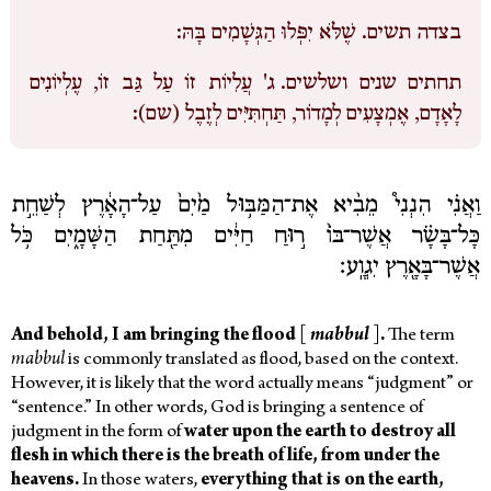
בצדה תשים.
שֶׁלֹּא יִפְּלוּ הַגְּשָׁמִים בָּהּ:
תחתים שנים ושלשים.
ג' עֲלִיוֹת זוֹ עַל גַּב זוֹ, עֶלְיוֹנִים
לָאָדָם, אֶמְצָעִים לְמָדוֹֹר, תַּחְתִּיִּים לְזֶבֶל (שם):
וַאֲנִ֗י הִנְנִי֩ מֵבִ֨יא אֶת־הַמַּבּ֥וּל מַ֙יִם֙ עַל־הָאָ֔רֶץ לְשַׁחֵ֣ת
כָּל־בָּשָׂ֗ר אֲשֶׁר־בּוֹ֙ ר֣וּחַ חַיִּ֔ים מִתַּ֖חַת הַשָּׁמָ֑יִם כֹּ֥ל
אֲשֶׁר־בָּאָ֖רֶץ יִגְוָֽע׃
And behold, I am bringing the flood [
mabbul
].
The term
mabbul
is commonly translated as flood, based on the context.
However, it is likely that the word actually means “judgment” or
“sentence.”
In other words, God is bringing a sentence of
judgment in the form of
water upon the earth to destroy all
flesh in which there is the breath of life, from under the
heavens.
In those waters,
everything that is on the earth,