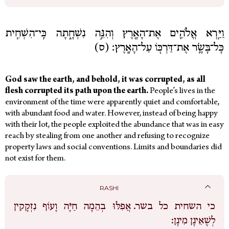
וַיַּ֧רְא אֱלֹהִ֛ים אֶת־הָאָ֖רֶץ וְהִנֵּ֣ה נִשְׁחָ֑תָה כִּֽי־הִשְׁחִ֧ית
כָּל־בָּשָׂ֛ר אֶת־דַּרְכּ֖וֹ עַל־הָאָֽרֶץ׃ (ס)
God saw the earth, and behold, it was corrupted, as all
flesh corrupted its path upon the earth.
People’s lives in the
environment of the time were apparently quiet and comfortable,
with abundant food and water.
However, instead of being happy
with their lot, the people exploited the abundance that was in easy
reach by stealing from one another and refusing to recognize
property laws and social conventions. Limits and boundaries did
not exist for them.
RASHI
כי השחית כל בשר.
אֲפִלּוּ בְהֵמָה חַיָּה וָעוֹף נִזְקָקִין
לְשֶׁאֵינָן מִינָן: