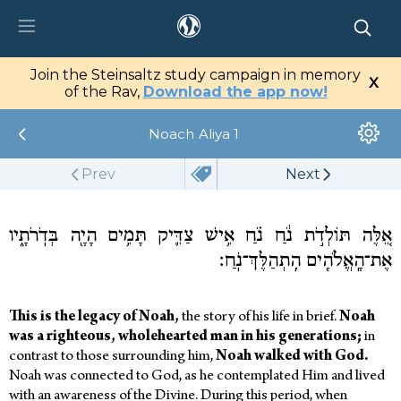
tz Center
Join the Steinsaltz study campaign in memory
X
tal
of the Rav,
Download the app now!
Noach
Aliya 1
Library
Prev
Next
My Studies
Media
אֵ֚לֶּה תּוֹלְדֹ֣ת נֹ֔חַ נֹ֗חַ אִ֥ישׁ צַדִּ֛יק תָּמִ֥ים הָיָ֖ה בְּדֹֽרֹתָ֑יו
אֶת־הָֽאֱלֹהִ֖ים הִֽתְהַלֶּךְ־נֹֽחַ׃
This is the legacy of Noah,
the story of his life in brief.
Noah
was a righteous, wholehearted man in his generations;
in
contrast to those surrounding him,
Noah walked with God.
Noah was connected to God, as he contemplated Him and lived
with an awareness of the Divine. During this period, when