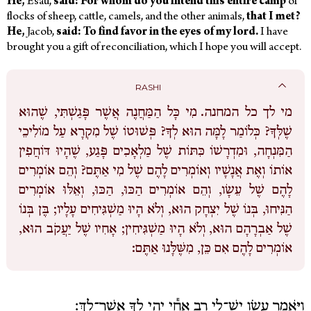
He,
Esau,
said: For whom do you intend this entire camp
of
flocks of sheep, cattle, camels, and the other animals,
that I met?
He,
Jacob,
said: To find favor in the eyes of my lord.
I have
brought you a gift of reconciliation, which I hope you will accept.
RASHI
מי לך כל המחנה.
מִי כָּל הַמַּחֲנֶה אֲשֶׁר פָּגַשְׁתִּי, שֶׁהוּא
שֶׁלְּךָ? כְּלוֹמַר לָמָּה הוּא לְךָ? פְּשׁוּטוֹ שֶׁל מִקְרָא עַל מוֹלִיכֵי
הַמִּנְחָה, וּמִדְרָשׁוֹ כִּתּוֹת שֶׁל מַלְאָכִים פָּגַע, שֶׁהָיוּ דּוֹחֲפִין
אוֹתוֹ וְאֶת אֲנָשָׁיו וְאוֹמְרִים לָהֶם שֶׁל מִי אַתֶּם? וְהֵם אוֹמְרִים
לָהֶם שֶׁל עֵשָׂו, וְהֵם אוֹמְרִים הַכּוּ, הַכּוּ, וְאֵלּוּ אוֹמְרִים
הַנִּיחוּ, בְּנוֹ שֶׁל יִצְחָק הוּא, וְלֹא הָיוּ מַשְׁגִּיחִים עָלָיו; בֶּן בְּנוֹ
שֶׁל אַבְרָהָם הוּא, וְלֹא הָיוּ מַשְׁגִּיחִין; אָחִיו שֶׁל יַעֲקֹב הוּא,
אוֹמְרִים לָהֶם אִם כֵּן, מִשֶּׁלָּנוּ אַתֶּם:
וַיֹּ֥אמֶר עֵשָׂ֖ו יֶשׁ־לִ֣י רָ֑ב אָחִ֕י יְהִ֥י לְךָ֖ אֲשֶׁר־לָֽךְ׃