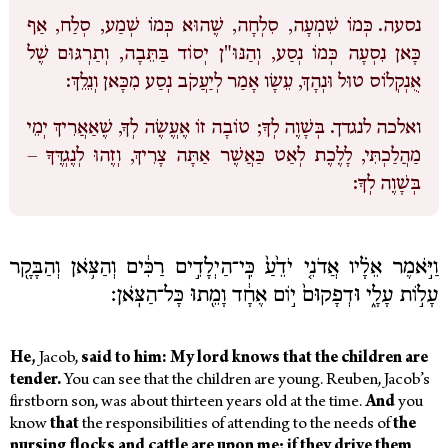
נסעה.
כְּמוֹ שִׁמְעָה, סִלְחָה, שֶׁהוּא כְּמוֹ שְׁמַע, סְלַח, אַף
כָּאן נִסְעָה כְּמוֹ נְסַע, וְהַנּוּ"ן יְסוֹד בַּתֵּבָה, וְתַרְגּוּם שֶׁל
אֻנְקְלוֹס טוּל וּנְהָךְ, עֵשָׂו אָמַר לְיַעֲקֹב נְסַע מִכָּאן וְנֵלֵךְ:
ואלכה לנגדך.
בְּשָׁוֶה לְךָ; טוֹבָה זוֹ אֶעֱשֶׂה לְךָ, שֶׁאַאֲרִיךְ יְמֵי
מַהֲלַכְתִּי, לָלֶכֶת לְאַט כַּאֲשֶׁר אַתָּה צָרִיךְ, וְזֶהוּ לְנֶגְדֶּךָ –
בְּשָׁוֶה לְךָ:
וַיֹּ֣אמֶר אֵלָ֗יו אֲדֹנִ֤י יֹדֵ֙עַ֙ כִּֽי־הַיְלָדִ֣ים רַכִּ֔ים וְהַצֹּ֥אן וְהַבָּקָ֖ר
עָל֣וֹת עָלָ֑י וּדְפָקוּם֙ י֣וֹם אֶחָ֔ד וָמֵ֖תוּ כָּל־הַצֹּֽאן׃
He,
Jacob,
said to him: My lord knows that the children are
tender.
You can see that the children are young. Reuben, Jacob’s
firstborn son, was about thirteen years old at the time.
And
you
know
that
the responsibilities of attending to the needs of
the
nursing flocks and cattle are upon me; if they drive them