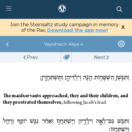
tz Center
Join the Steinsaltz study campaign in memory
X
tal
of the Rav,
Download the app now!
Vayishlach
Aliya 4
Library
Prev
Next
My Studies
Media
וַתִּגַּ֧שְׁןָ הַשְּׁפָח֛וֹת הֵ֥נָּה וְיַלְדֵיהֶ֖ן וַתִּֽשְׁתַּחֲוֶֽיןָ׃
The maidservants approached, they and their children, and
they prostrated themselves,
following Jacob’s lead.
וַתִּגַּ֧שׁ גַּם־לֵאָ֛ה וִילָדֶ֖יהָ וַיִּֽשְׁתַּחֲו֑וּ וְאַחַ֗ר נִגַּ֥שׁ יוֹסֵ֛ף וְרָחֵ֖ל
וַיִּֽשְׁתַּחֲוֽוּ׃