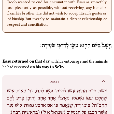
Jacob wanted to end his encounter with Esau as smoothly
and pleasantly as possible, without receiving any benefits
from his brother. He did not wish to accept Esau’s gestures
of kinship, but merely to maintain a distant relationship of
respect and conciliation.
וַיָּשָׁב֩ בַּיּ֨וֹם הַה֥וּא עֵשָׂ֛ו לְדַרְכּ֖וֹ שֵׂעִֽירָה׃
Esau returned on that day
with his entourage and the animals
he had received
on his way to Se’ir.
RASHI
וישב ביום ההוא עשו לדרכו.
עֵשָׂו לְבַדּוֹ, וְד' מֵאוֹת אִישׁ
שֶׁהָלְכוּ עִמּוֹ נִשְׁמְטוּ מֵאֶצְלוֹ אֶחָד אֶחָד, וְהֵיכָן פָּרַע לָהֶם
הַקָּבָּ"ה? בִּימֵי דָוִד, שֶׁנֶּאֱמַר כִּי אִם אַרְבַּע מֵאוֹת אִישׁ נַעַר
אֲשֶׁר רָכְבוּ עַל הַגְּמַלִּים (שמואל א ל') (בראשית רבה):