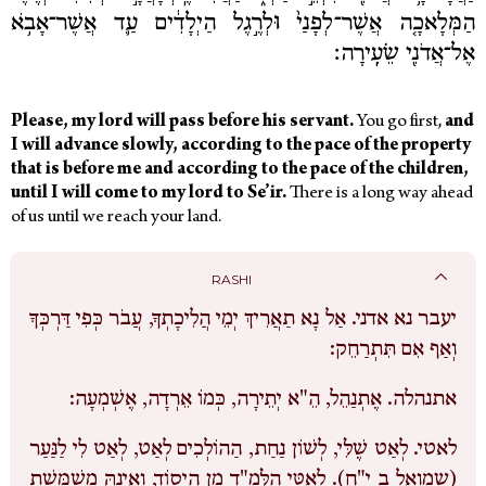
הַמְּלָאכָ֤ה אֲשֶׁר־לְפָנַי֙ וּלְרֶ֣גֶל הַיְלָדִ֔ים עַ֛ד אֲשֶׁר־אָבֹ֥א
אֶל־אֲדֹנִ֖י שֵׂעִֽירָה׃
Please, my lord will pass before his servant.
You go first,
and
I will advance slowly, according to the pace of the property
that is before me and according to the pace of the children,
until I will come to my lord to Se’ir.
There is a long way ahead
of us until we reach your land.
RASHI
יעבר נא אדני.
אַל נָא תַאֲרִיךְ יְמֵי הֲלִיכָתְךָ, עֲבֹר כְּפִי דַּרְכְּךָ
וְאַף אִם תִּתְרַחֵק:
אתנהלה.
אֶתְנַהֵל, הֵ"א יְתֵירָה, כְּמוֹ אֵרְדָה, אֶשְׁמְעָה:
לאטי.
לְאַט שֶׁלִּי, לְשׁוֹן נַחַת, הַהוֹלְכִים לְאַט, לְאַט לִי לַנַּעַר
(שמואל ב י"ח). לְאִטִּי הַלָּמֶ"ד מִן הַיְסוֹד, וְאֵינָהּ מְשַׁמֶּשֶׁת