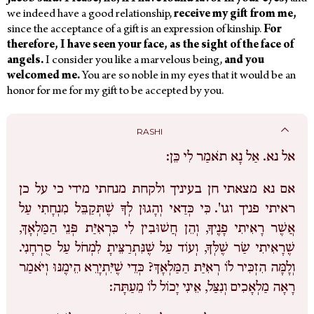
we indeed have a good relationship,
receive my gift from me,
since the acceptance of a gift is an expression of kinship.
For
therefore, I have seen your face, as the sight of the face of
angels.
I consider you like a marvelous being,
and you
welcomed me.
You are so noble in my eyes that it would be an
honor for me for my gift to be accepted by you.
RASHI
אל נא.
אַל נָא תֹאמַר לִי כֵּן:
אם נא מצאתי חן בעיניך ולקחת מנחתי מידי כי על כן
ראיתי פניך וגו'.
כִּי כְּדַאי וְהָגוּן לְךָ שֶׁתְּקַבֵּל מִנְחָתִי עַל
אֲשֶׁר רָאִיתִי פָנֶיךָ, וְהֵן חֲשׁוּבִין לִי כִּרְאִיַּת פְּנֵי הַמַּלְאָךְ,
שֶׁרָאִיתִי שַׂר שֶׁלְּךָ, וְעוֹד עַל שֶׁנִּתְרַצֵּיתָ לִמְחֹל עַל סֻרְחָנִי.
וְלָמָּה הִזְכִּיר לוֹ רְאִיַּת הַמַּלְאָךְ? כְּדֵי שֶׁיִּתְיָרֵא הֵימֶנּוּ וְיֹאמַר
רָאָה מַלְאָכִים וְנִצַּל, אֵינִי יָכוֹל לוֹ מֵעַתָּה: