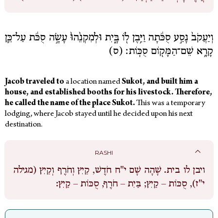
וְיַעֲקֹב֙ נָסַ֣ע סֻכֹּ֔תָה וַיִּ֥בֶן ל֖וֹ בָּ֑יִת וּלְמִקְנֵ֙הוּ֙ עָשָׂ֣ה סֻכֹּ֔ת עַל־כֵּ֛ן
קָרָ֥א שֵׁם־הַמָּק֖וֹם סֻכּֽוֹת׃ (ס)
Jacob traveled to
a location named
Sukot,
and built him a
house, and established booths for his livestock. Therefore,
he called the name of the place Sukot.
This was a temporary
lodging, where Jacob stayed until he decided upon his next
destination.
RASHI
ויבן לו בית.
שָׁהָה שָׁם י"ח חֹדֶשׁ, קַיִץ וְחֹרֶף וְקַיִץ (מגילה
י"ז), סֻכּוֹת – קַיִץ; בַּיִת – חֹרֶף, סֻכּוֹת – קַיִץ: