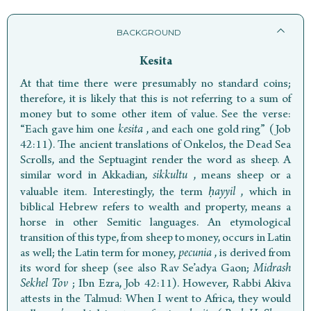
BACKGROUND
Kesita
At that time there were presumably no standard coins;
therefore, it is likely that this is not referring to a sum of
money but to some other item of value. See the verse:
“Each gave him one
kesita
, and each one gold ring” (Job
42:11). The ancient translations of Onkelos, the Dead Sea
Scrolls, and the Septuagint render the word as sheep. A
similar word in Akkadian,
sikkultu
, means sheep or a
valuable item. Interestingly, the term
ḥayyil
, which in
biblical Hebrew refers to wealth and property, means a
horse in other Semitic languages. An etymological
transition of this type, from sheep to money, occurs in Latin
as well; the Latin term for money,
pecunia
, is derived from
its word for sheep (see also Rav Se’adya Gaon;
Midrash
Sekhel Tov
; Ibn Ezra, Job 42:11). However, Rabbi Akiva
attests in the Talmud: When I went to Africa, they would