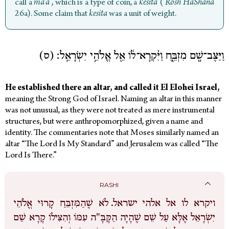
call a
ma’a
, which is a type of coin, a
kesita
(
Rosh HaShana
26a). Some claim that
kesita
was a unit of weight.
וַיַּצֶּב־שָׁ֖ם מִזְבֵּ֑חַ וַיִּ֨קְרָא־ל֔וֹ אֵ֖ל אֱלֹהֵ֥י יִשְׂרָאֵֽל׃ (ס)
He established there an altar, and called it El Elohei Israel,
meaning the Strong God of Israel.
Naming an altar in this manner
was not unusual, as they were not treated as mere instrumental
structures, but were anthropomorphized, given a name and
identity. The commentaries note that Moses similarly named an
altar “The Lord Is My Standard”
and Jerusalem was called “The
Lord Is There.”
RASHI
ויקרא לו אל אלהי ישראל.
לֹא שֶׁהַמִּזְבֵּחַ קָרוּי אֱלֹהֵי
יִשְׂרָאֵל אֶלָּא עַל שֵׁם שֶׁהָיָה הַקָּבָּ"ה עִמּוֹ וְהִצִּילוֹ קָרָא שֵׁם