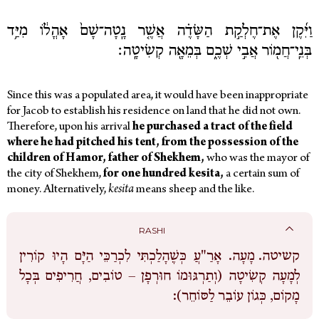
וַיִּ֜קֶן אֶת־חֶלְקַ֣ת הַשָּׂדֶ֗ה אֲשֶׁ֤ר נָֽטָה־שָׁם֙ אָהֳל֔וֹ מִיַּ֥ד
בְּנֵֽי־חֲמ֖וֹר אֲבִ֣י שְׁכֶ֑ם בְּמֵאָ֖ה קְשִׂיטָֽה׃
Since this was a populated area, it would have been inappropriate
for Jacob to establish his residence on land that he did not own.
Therefore, upon his arrival
he purchased a tract of the field
where he had pitched his tent, from the possession of the
children of Hamor, father of Shekhem,
who was the mayor of
the city of Shekhem,
for one hundred kesita,
a certain sum of
money.
Alternatively,
kesita
means sheep and the like.
RASHI
קשיטה.
מָעָה. אָרַ"עֲ כְּשֶׁהָלַכְתִּי לִכְרַכֵּי הַיָּם הָיוּ קוֹרִין
לְמָעָה קְשִׂיטָה (וְתַרְגּוּמוֹ חוּרְפָן – טוֹבִים, חֲרִיפִים בְּכָל
מָקוֹם, כְּגוֹן עוֹבֵר לַסּוֹחֵר):