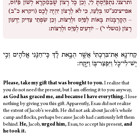
ותרצני.
נִתְפַּיַּסְתָּ לִי, וְכֵן כָּל רָצוֹן שֶׁבַּמִּקְרָא לְשׁוֹן פִּיּוּס,
אפייצימנ"טו בְּלַעַז, כִּי לֹא לְרָצוֹן יִהְיֶה לָכֶם (ויקרא כ"ב)
– הַקָּרְבָּנוֹת בָּאוֹת לְפַיֵּס וּלְרַצּוֹת, וְכֵן שִׂפְתֵי צַדִּיק יֵדְעוּן
רָצוֹן (משלי י') – יוֹדְעִים לְפַיֵּס וּלְרַצּוֹת:
קַח־נָ֤א אֶת־בִּרְכָתִי֙ אֲשֶׁ֣ר הֻבָ֣את לָ֔ךְ כִּֽי־חַנַּ֥נִי אֱלֹהִ֖ים וְכִ֣י
יֶשׁ־לִי־כֹ֑ל וַיִּפְצַר־בּ֖וֹ וַיִּקָּֽח׃
Please, take my gift that was brought to you.
I realize that
you do not need the present, but I am offering it to you anyway,
as God has graced me, and because I have everything.
I lose
nothing by giving you this gift. Apparently, Esau did not realize
the extent of Jacob’s wealth. He did not ask about Jacob’s whole
camp and flocks, perhaps because Jacob had cautiously left them
behind.
He,
Jacob,
urged him,
Esau, to accept his present,
and
he took it.