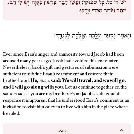
יש לי כל.
כָּל סִפּוּקִי; וְעֵשָׂו דִּבֵּר בִּלְשׁוֹן גַּאֲוָה יֶשׁ לִי רָב,
יוֹתֵר וְיוֹתֵר מִכְּדֵי צָרְכִּי:
וַיֹּ֖אמֶר נִסְעָ֣ה וְנֵלֵ֑כָה וְאֵלְכָ֖ה לְנֶגְדֶּֽךָ׃
Ever since Esau’s anger and animosity toward Jacob had been
aroused many years ago, Jacob had avoided this encounter.
Nevertheless, Jacob’s gift and gestures of submission were
sufficient to subdue Esau’s resentment and restore their
brotherhood.
He,
Esau,
said: We will travel, and we will go,
and I will go along with you.
Let us continue together on the
same road, as you are my brother. From Jacob’s subsequent
response it is apparent that he understood Esau’s comment as an
invitation to visit him or even to live with him in the place where
he ruled.
RASHI