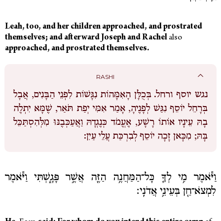
Leah, too, and her children approached, and prostrated
themselves; and afterward Joseph and Rachel
also
approached, and prostrated themselves.
RASHI
נגש יוסף ורחל.
בְּכֻלָּן הָאִמָּהוֹת נִגָּשׁוֹת לִפְנֵי הַבָּנִים, אֲבָל
בְּרָחֵל יוֹסֵף נִגַּשׁ לְפָנֶיהָ, אָמַר אִמִּי יְפַת תֹּאַר, שֶׁמָּא יִתְלֶה
בָהּ עֵינָיו אוֹתוֹ רָשָׁע, אֶעֱמֹד כְּנֶגְדָהּ וַאֲעַכְּבֶנּוּ מִלְּהִסְתַּכֵּל
בָּהּ; מִכָּאן זָכָה יוֹסֵף לְבִרְכַּת עֲלֵי עַיִן:
וַיֹּ֕אמֶר מִ֥י לְךָ֛ כָּל־הַמַּחֲנֶ֥ה הַזֶּ֖ה אֲשֶׁ֣ר פָּגָ֑שְׁתִּי וַיֹּ֕אמֶר
לִמְצֹא־חֵ֖ן בְּעֵינֵ֥י אֲדֹנִֽי׃