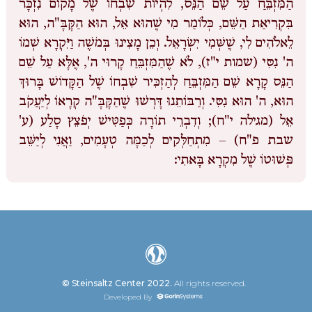
הַמִּזְבֵּחַ עַל שֵׁם הַנֵּס, לִהְיוֹת שִׁבְחוֹ שֶׁל מָקוֹם נִזְכָּר
בִּקְרִיאַת הַשֵּׁם, כְּלוֹמַר מִי שֶׁהוּא אֵל, הוּא הַקָּבָּ"ה, הוּא
לֵאלֹהִים לִי, שֶׁשְּׁמִי יִשְׂרָאֵל. וְכֵן מָצִינוּ בְּמֹשֶׁה וַיִּקְרָא שְׁמוֹ
ה' נִסִּי (שמות י"ז), לֹא שֶׁהַמִּזְבֵּחַ קָרוּי ה', אֶלָּא עַל שֵׁם
הַנֵּס קָרָא שֵׁם הַמִּזְבֵּחַ לְהַזְכִּיר שִׁבְחוֹ שֶׁל הַקָּדוֹשׁ בָּרוּךְ
הוּא, ה' הוּא נִסִּי. וְרַבּוֹתֵנוּ דָּרְשׁוּ שֶׁהַקָּבָּ"ה קְרָאוֹ לְיַעֲקֹב
אֵל (מגילה י"ח); וְדִבְרֵי תוֹרָה כְּפַטִּישׁ יְפֹצֵץ סָלַע (ע'
שבת פ"ח) – מִתְחַלְּקִים לְכַמָּה טְעָמִים, וַאֲנִי לְיַשֵּׁב
פְּשׁוּטוֹ שֶׁל מִקְרָא בָּאתִי:
© Steinsaltz Center 2022.
All rights reserved.
Developed By