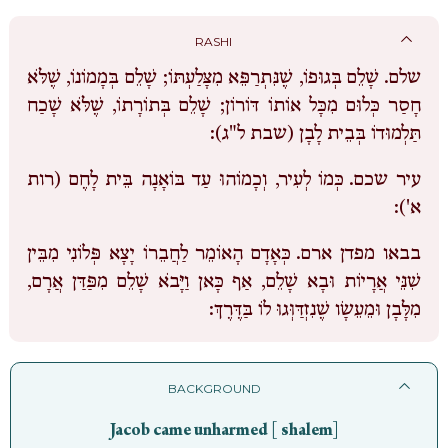
RASHI
שלם.
שָׁלֵם בְּגוּפוֹ, שֶׁנִּתְרַפֵּא מִצָּלַעְתּוֹ; שָׁלֵם בְּמָמוֹנוֹ, שֶׁלֹּא
חָסַר כְּלוּם מִכָּל אוֹתוֹ דּוֹרוֹן; שָׁלֵם בְּתוֹרָתוֹ, שֶׁלֹּא שָׁכַח
תַּלְמוּדוֹ בְּבֵית לָבָן (שבת ל"ג):
עיר שכם.
כְּמוֹ לְעִיר, וְכָמוֹהוּ עַד בּוֹאָנָה בֵּית לָחֶם (רות
א'):
בבאו מפדן ארם.
כְּאָדָם הָאוֹמֵר לַחֲבֵרוֹ יָצָא פְּלוֹנִי מִבֵּין
שִׁנֵּי אֲרָיוֹת וּבָא שָׁלֵם, אַף כָּאן וַיָּבֹא שָׁלֵם מִפַּדַּן אֲרָם,
מִלָּבָן וּמֵעֵשָׂו שֶׁנִזְדַּוְּגוּ לוֹ בַּדֶּרֶךְ:
BACKGROUND
Jacob came unharmed [ shalem]