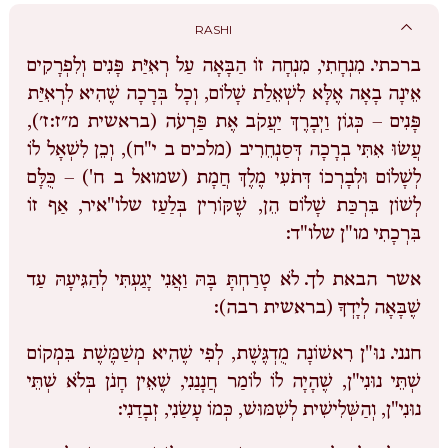
RASHI
ברכתי.
מִנְחָתִי, מִנְחָה זוֹ הַבָּאָה עַל רְאִיַּת פָּנִים וְלִפְרָקִים
אֵינָה בָאָה אֶלָּא לִשְׁאֵלַת שָׁלוֹם, וְכָל בְּרָכָה שֶׁהִיא לִרְאִיַּת
פָּנִים – כְּגוֹן וַיְבָרֶךְ יַעֲקֹב אֶת פַּרְעֹה (בראשית מ״ז:ז׳),
עֲשׂוּ אִתִּי בְרָכָה דְּסַנְחֵרִיב (מלכים ב י"ח), וְכֵן לִשְׁאָל לוֹ
לְשָׁלוֹם וּלְבָרְכוֹ דְּתֹעִי מֶלֶךְ חֲמָת (שמואל ב ח') – כֻּלָּם
לְשׁוֹן בִּרְכַּת שָׁלוֹם הֵן, שֶׁקּוֹרִין בְּלַעַז שלו"איר, אַף זוֹ
בִּרְכָתִי מו"ן שלו"ד:
אשר הבאת לך.
לֹא טָרַחְתָּ בָּהּ וַאֲנִי יָגַעְתִּי לְהַגִּיעָהּ עַד
שֶׁבָּאָה לְיָדְךָ (בראשית רבה):
חנני.
נוּ"ן רִאשׁוֹנָה מֻדְגֶּשֶׁת, לְפִי שֶׁהִיא מְשַׁמֶּשֶׁת בִּמְקוֹם
שְׁתֵּי נוּנִי"ן, שֶׁהָיָה לוֹ לוֹמַר חֲנָנַנִי, שֶׁאֵין חָנֹן בְּלֹא שְׁתֵּי
נוּנִי"ן, וְהַשְּׁלִישִׁית לְשִׁמּוּשׁ, כְּמוֹ עָשַׂנִי, זְבָדַנִי: