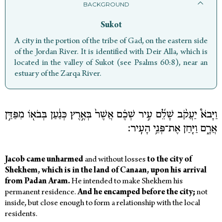
BACKGROUND
Sukot
A city in the portion of the tribe of Gad, on the eastern side
of the Jordan River. It is identified with Deir Alla, which is
located in the valley of Sukot (see Psalms 60:8), near an
estuary of the Zarqa River.
וַיָּבֹא֩ יַעֲקֹ֨ב שָׁלֵ֜ם עִ֣יר שְׁכֶ֗ם אֲשֶׁר֙ בְּאֶ֣רֶץ כְּנַ֔עַן בְּבֹא֖וֹ מִפַּדַּ֣ן
אֲרָ֑ם וַיִּ֖חַן אֶת־פְּנֵ֥י הָעִֽיר׃
Jacob came unharmed
and without losses
to the city of
Shekhem,
which is in the land of Canaan, upon his arrival
from Padan Aram.
He intended to make Shekhem his
permanent residence.
And he encamped before the city;
not
inside, but close enough to form a relationship with the local
residents.