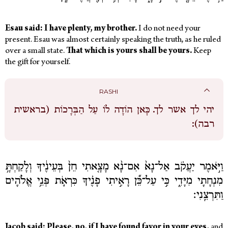
Esau said: I have plenty, my brother.
I do not need your
present. Esau was almost certainly speaking the truth, as he ruled
over a small state.
That which is yours shall be yours.
Keep
the gift for yourself.
RASHI
יהי לך אשר לך.
כָּאן הוֹדָה לוֹ עַל הַבְּרָכוֹת (בראשית
רבה):
וַיֹּ֣אמֶר יַעֲקֹ֗ב אַל־נָא֙ אִם־נָ֨א מָצָ֤אתִי חֵן֙ בְּעֵינֶ֔יךָ וְלָקַחְתָּ֥
מִנְחָתִ֖י מִיָּדִ֑י כִּ֣י עַל־כֵּ֞ן רָאִ֣יתִי פָנֶ֗יךָ כִּרְאֹ֛ת פְּנֵ֥י אֱלֹהִ֖ים
וַתִּרְצֵֽנִי׃
Jacob said: Please, no, if I have found favor in your eyes,
and