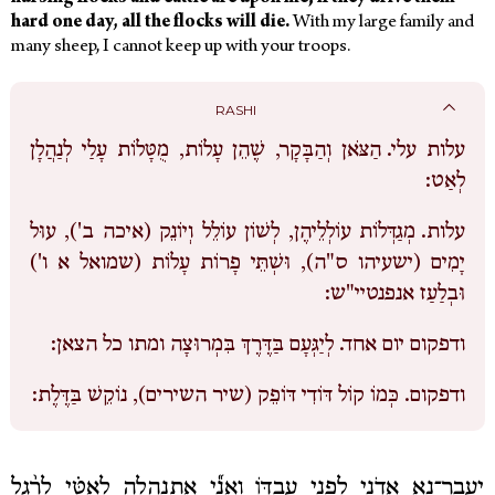
hard one day, all the flocks will die.
With my large family and
many sheep, I cannot keep up with your troops.
RASHI
עלות עלי.
הַצֹּאן וְהַבָּקָר, שֶׁהֵן עָלוֹת, מֻטָּלוֹת עָלַי לְנַהֲלָן
לְאַט:
עלות.
מְגַדְּלוֹת עוֹלְלֵיהֶן, לְשׁוֹן עוֹלֵל וְיוֹנֵק (איכה ב'), עוּל
יָמִים (ישעיהו ס"ה), וּשְׁתֵּי פָרוֹת עָלוֹת (שמואל א ו')
וּבְלַעַז אנפנטיי"ש:
:
ומתו כל הצאן
לְיַגְּעָם בַּדֶּרֶךְ בִּמְרוּצָה
ודפקום יום אחד.
ודפקום.
כְּמוֹ קוֹל דּוֹדִי דּוֹפֵק (שיר השירים), נוֹקֵשׁ בַּדֶּלֶת:
יַעֲבָר־נָ֥א אֲדֹנִ֖י לִפְנֵ֣י עַבְדּ֑וֹ וַאֲנִ֞י אֶֽתְנָהֲלָ֣ה לְאִטִּ֗י לְרֶ֨גֶל